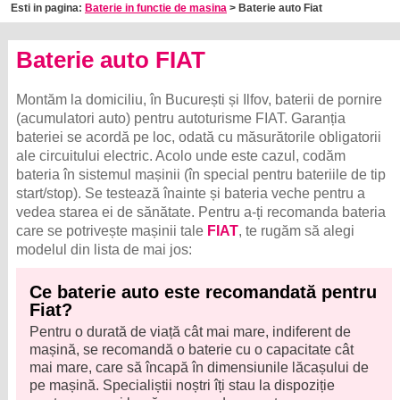
Esti in pagina:
Baterie in functie de masina
> Baterie auto Fiat
Baterie auto FIAT
Montăm la domiciliu, în București și Ilfov, baterii de pornire
(acumulatori auto) pentru autoturisme FIAT. Garanția
bateriei se acordă pe loc, odată cu măsurătorile obligatorii
ale circuitului electric. Acolo unde este cazul, codăm
bateria în sistemul mașinii (în special pentru bateriile de tip
start/stop). Se testează înainte și bateria veche pentru a
vedea starea ei de sănătate. Pentru a-ți recomanda bateria
care se potrivește mașinii tale
FIAT
, te rugăm să alegi
modelul din lista de mai jos:
Ce baterie auto este recomandată pentru
Fiat?
Pentru o durată de viață cât mai mare, indiferent de
mașină, se recomandă o baterie cu o capacitate cât
mai mare, care să încapă în dimensiunile lăcașului de
pe mașină. Specialiștii noștri îți stau la dispoziție