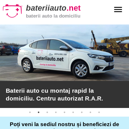
bateriiauto
.net
menu
baterii auto la domiciliu
xpand_more
Baterii
auto
xpand_more
Baterii
moto
xpand_more
Baterii
de
camion
Baterii auto cu montaj rapid la
domiciliu. Centru autorizat R.A.R.
Service
auto
Poți veni la sediul nostru și beneficiezi de
Articole