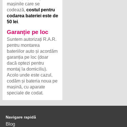
mașinile care se
codează,
costul pentru
codarea bateriei este de
50 lei
.
Garanție pe loc
Suntem autorizați R.A.R.
pentru montarea
bateriilor auto și acordăm
garanția pe loc (doar
dacă optezi pentru
montaj la domiciliu).
Acolo unde este cazul,
codăm și bateria noua pe
mașină, cu aparate
speciale de codat.
Navigare rapidă
Blog