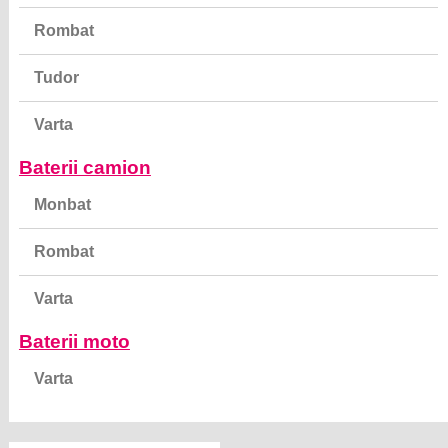
Rombat
Tudor
Varta
Baterii camion
Monbat
Rombat
Varta
Baterii moto
Varta