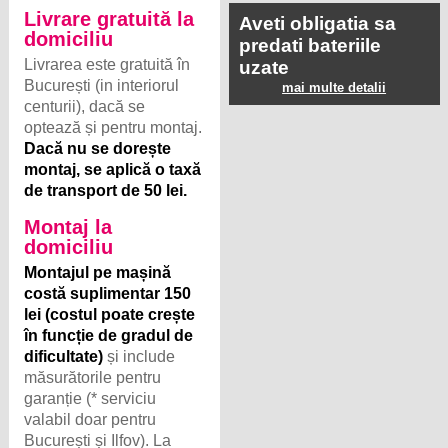
Livrare gratuită la
Aveti obligatia sa
domiciliu
predati bateriile
Livrarea este gratuită în
uzate
București (in interiorul
mai multe detalii
centurii), dacă se
optează și pentru montaj.
Dacă nu se dorește
montaj, se aplică o taxă
de transport de 50 lei.
Montaj la
domiciliu
Montajul pe mașină
costă suplimentar 150
lei (costul poate crește
în funcție de gradul de
dificultate)
și include
măsurătorile pentru
garanție (* serviciu
valabil doar pentru
București și Ilfov). La