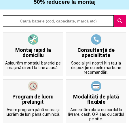
50% reducere la montaj
Despre
search
noi
Întrebări
frecvente
Montaj rapid la
Consultanță de
domiciliu
specialitate
Contact
Asigurăm montajul bateriei pe
Specialiștii noștri îți stau la
mașină direct la tine acasă.
dispoziție cu cele mai bune
recomandări.
Program de lucru
Modalități de plată
prelungit
flexibile
Avem program până seara și
Acceptăm plata cu cardul la
lucrăm de luni până duminică.
livrare, cash, O.P. sau cu cardul
pe site.