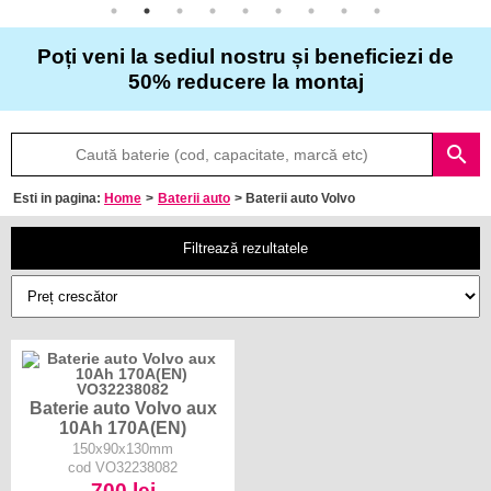
Poți veni la sediul nostru și beneficiezi de
50% reducere la montaj
Despre
noi
search
Esti in pagina:
Home
>
Baterii auto
> Baterii auto Volvo
Întrebări
frecvente
Filtrează rezultatele
Contact
Baterie auto Volvo aux
10Ah 170A(EN)
150x90x130mm
cod VO32238082
700 lei
Comandă acum