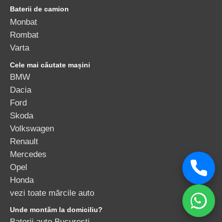
Rombat
Varta
Cele mai căutate mașini
BMW
Dacia
Ford
Skoda
Volkswagen
Renault
Mercedes
Opel
Honda
vezi toate mărcile auto
Unde montăm la domiciliu?
Baterii auto București
Copyright © 2010-2026 - S.C. Amper Media S.R.L. |
ANPC