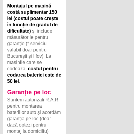
Montajul pe mașină
costă suplimentar 150
lei (costul poate crește
în funcție de gradul de
dificultate)
și include
măsurătorile pentru
garanție (* serviciu
valabil doar pentru
București și Ilfov). La
mașinile care se
codează,
costul pentru
codarea bateriei este de
50 lei
.
Garanție pe loc
Suntem autorizați R.A.R.
pentru montarea
bateriilor auto și acordăm
garanția pe loc (doar
dacă optezi pentru
montaj la domiciliu).