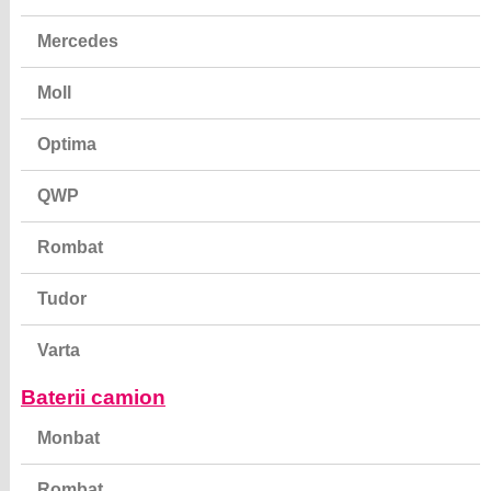
Mercedes
Moll
Optima
QWP
Rombat
Tudor
Varta
Baterii camion
Monbat
Rombat