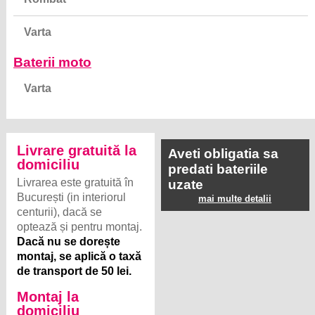
Varta
Baterii moto
Varta
Livrare gratuită la
Aveti obligatia sa
domiciliu
predati bateriile
Livrarea este gratuită în
uzate
București (in interiorul
mai multe detalii
centurii), dacă se
optează și pentru montaj.
Dacă nu se dorește
montaj, se aplică o taxă
de transport de 50 lei.
Montaj la
domiciliu