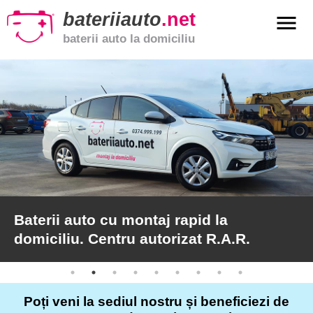
bateriiauto
.net
menu
baterii auto la domiciliu
xpand_more
Baterii
auto
xpand_more
Baterii
moto
xpand_more
Baterii
de
camion
Baterii auto cu montaj rapid la
domiciliu. Centru autorizat R.A.R.
Service
auto
Poți veni la sediul nostru și beneficiezi de
Articole