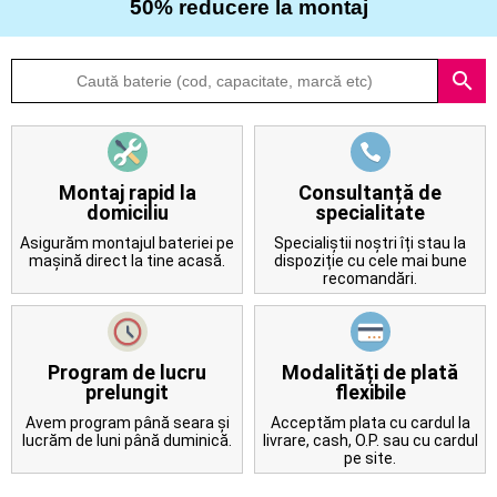
50% reducere la montaj
Despre
search
noi
Întrebări
frecvente
Montaj rapid la
Consultanță de
domiciliu
specialitate
Contact
Asigurăm montajul bateriei pe
Specialiștii noștri îți stau la
mașină direct la tine acasă.
dispoziție cu cele mai bune
recomandări.
Program de lucru
Modalități de plată
prelungit
flexibile
Avem program până seara și
Acceptăm plata cu cardul la
lucrăm de luni până duminică.
livrare, cash, O.P. sau cu cardul
pe site.