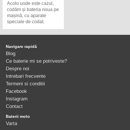
Acolo unde este cazul,
codăm și bateria noua pe
mașină, cu aparate
speciale de codat.
Navigare rapidă
Blog
Ce baterie mi se potriveste?
Despre noi
Intrebari frecvente
Termeni si conditii
Facebook
Instagram
Contact
Baterii moto
Varta