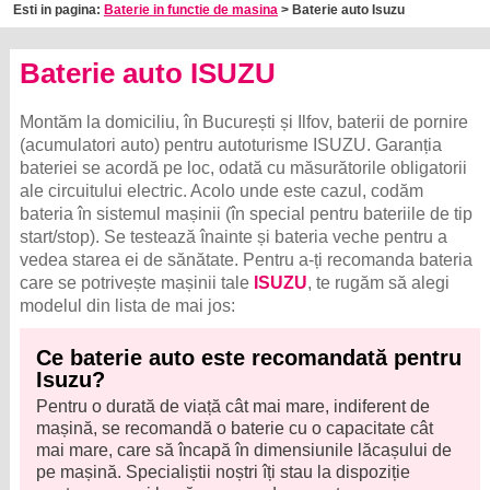
Esti in pagina:
Baterie in functie de masina
> Baterie auto Isuzu
Baterie auto ISUZU
Montăm la domiciliu, în București și Ilfov, baterii de pornire
(acumulatori auto) pentru autoturisme ISUZU. Garanția
bateriei se acordă pe loc, odată cu măsurătorile obligatorii
ale circuitului electric. Acolo unde este cazul, codăm
bateria în sistemul mașinii (în special pentru bateriile de tip
start/stop). Se testează înainte și bateria veche pentru a
vedea starea ei de sănătate. Pentru a-ți recomanda bateria
care se potrivește mașinii tale
ISUZU
, te rugăm să alegi
modelul din lista de mai jos:
Ce baterie auto este recomandată pentru
Isuzu?
Pentru o durată de viață cât mai mare, indiferent de
mașină, se recomandă o baterie cu o capacitate cât
mai mare, care să încapă în dimensiunile lăcașului de
pe mașină. Specialiștii noștri îți stau la dispoziție