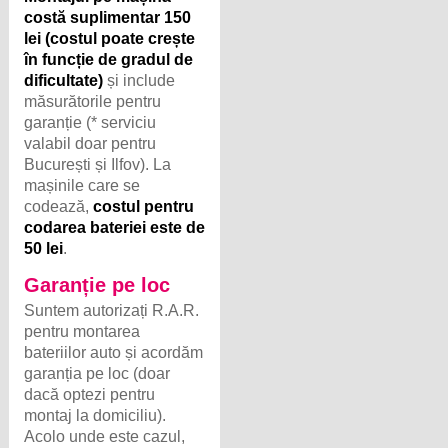
costă suplimentar 150
lei (costul poate crește
în funcție de gradul de
dificultate)
și include
măsurătorile pentru
garanție (* serviciu
valabil doar pentru
București și Ilfov). La
mașinile care se
codează,
costul pentru
codarea bateriei este de
50 lei
.
Garanție pe loc
Suntem autorizați R.A.R.
pentru montarea
bateriilor auto și acordăm
garanția pe loc (doar
dacă optezi pentru
montaj la domiciliu).
Acolo unde este cazul,