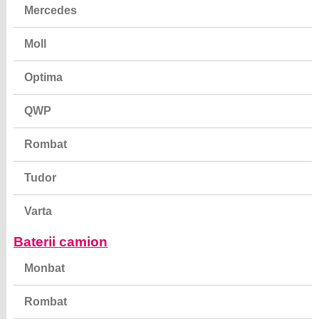
Mercedes
Moll
Optima
QWP
Rombat
Tudor
Varta
Baterii camion
Monbat
Rombat