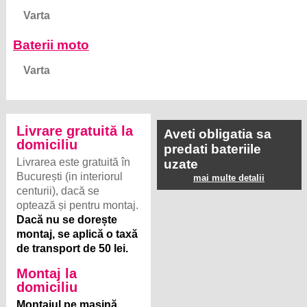
Varta
Baterii moto
Varta
Livrare gratuită la
Aveti obligatia sa
domiciliu
predati bateriile
Livrarea este gratuită în
uzate
București (in interiorul
mai multe detalii
centurii), dacă se
optează și pentru montaj.
Dacă nu se dorește
montaj, se aplică o taxă
de transport de 50 lei.
Montaj la
domiciliu
Montajul pe mașină