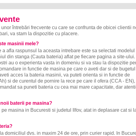
cvente
or întrebări frecvente cu care se confrunta de obicei clientii no
ebari, va stam la dispozitie cu placere.
ste masinii mele?
a afla raspunsul la aceasta intrebare este sa selectati modelul
ul din stanga (Cauta bateria) aflat pe fiecare pagina a site-ului
stri au o experienta vasta in domeniu si va stau la dispozitie pe
omandare in functie de masina pe care o aveti dar si de bugetul
aveti acces la bateria masinii, va puteti orienta si in functie de
Ah) si de curentul de pornire la rece pe care il ofera (CCA - EN)
omandat sa puneti bateria cu cea mai mare capacitate, dar atenti
 noii baterii pe masina?
e masina in Bucuresti si judetul Ilfov, atat in deplasare cat si l
teria?
la domiciliul dvs. in maxim 24 de ore, prin curier rapid. In Bucure