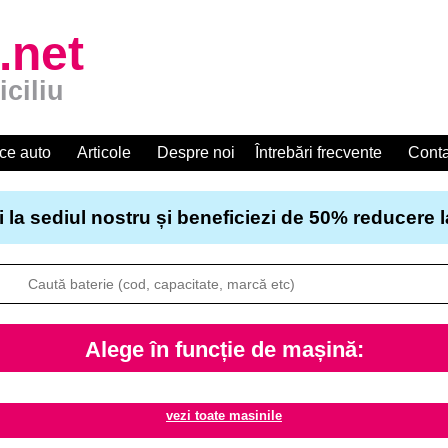
.net
iciliu
ce auto
Articole
Despre noi
Întrebări frecvente
Conta
i la sediul nostru și beneficiezi de 50% reducere 
Alege în funcție de mașină:
vezi toate masinile