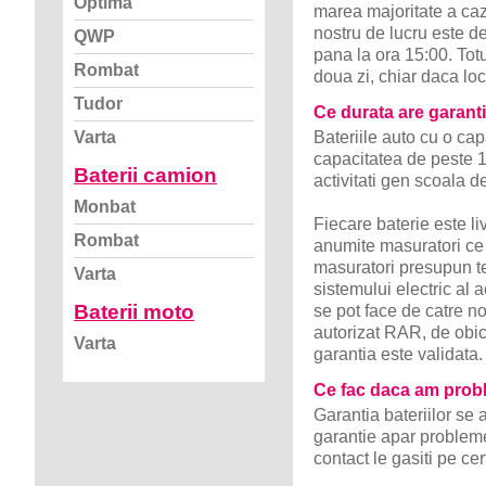
Optima
marea majoritate a cazu
nostru de lucru este d
QWP
pana la ora 15:00. Tot
Rombat
doua zi, chiar daca loc
Tudor
Ce durata are garanti
Bateriile auto cu o ca
Varta
capacitatea de peste 1
Baterii camion
activitati gen scoala de
Monbat
Fiecare baterie este li
Rombat
anumite masuratori ce 
masuratori presupun tes
Varta
sistemului electric al 
Baterii moto
se pot face de catre no
autorizat RAR, de obic
Varta
garantia este validata.
Ce fac daca am probl
Garantia bateriilor se
garantie apar probleme
contact le gasiti pe cer