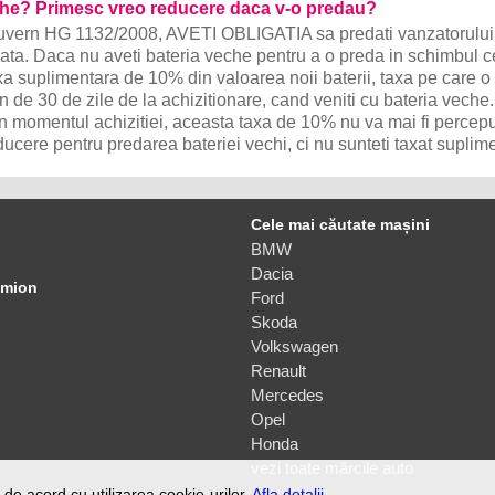
eche? Primesc vreo reducere daca v-o predau?
Guvern HG 1132/2008, AVETI OBLIGATIA sa predati vanzatorului
lata. Daca nu aveti bateria veche pentru a o preda in schimbul ce
taxa suplimentara de 10% din valoarea noii baterii, taxa pe care o 
n de 30 de zile de la achizitionare, cand veniti cu bateria veche
in momentul achizitiei, aceasta taxa de 10% nu va mai fi percepu
ducere pentru predarea bateriei vechi, ci nu sunteti taxat suplime
Cele mai căutate mașini
BMW
Dacia
amion
Ford
Skoda
Volkswagen
Renault
Mercedes
Opel
Honda
vezi toate mărcile auto
de acord cu utilizarea cookie-urilor.
Afla detalii