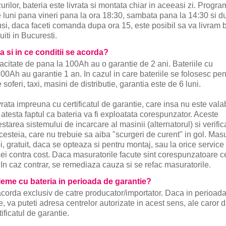
rilor, bateria este livrata si montata chiar in aceeasi zi. Progra
e luni pana vineri pana la ora 18:30, sambata pana la 14:30 si 
usi, daca faceti comanda dupa ora 15, este posibil sa va livram b
uiti in Bucuresti.
a si in ce conditii se acorda?
pacitate de pana la 100Ah au o garantie de 2 ani. Bateriile cu
00Ah au garantie 1 an. In cazul in care bateriile se folosesc pen
 soferi, taxi, masini de distributie, garantia este de 6 luni.
vrata impreuna cu certificatul de garantie, care insa nu este valab
atesta faptul ca bateria va fi exploatata corespunzator. Aceste
tarea sistemului de incarcare al masinii (alternatorul) si verifi
acesteia, care nu trebuie sa aiba "scurgeri de curent" in gol. Masu
i, gratuit, daca se opteaza si pentru montaj, sau la orice service
ei contra cost. Daca masuratorile facute sint corespunzatoare ce
 In caz contrar, se remediaza cauza si se refac masuratorile.
eme cu bateria in perioada de garantie?
 acorda exclusiv de catre producator/importator. Daca in perioad
, va puteti adresa centrelor autorizate in acest sens, ale caror 
tificatul de garantie.