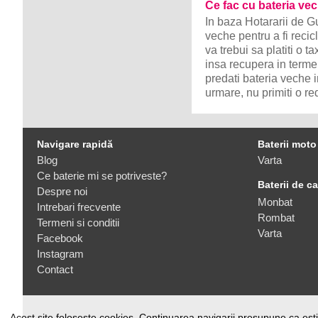
Ce fac cu bateria v
In baza Hotararii de 
veche pentru a fi recic
va trebui sa platiti o 
insa recupera in terme
predati bateria veche 
urmare, nu primiti o re
Navigare rapidă
Baterii moto
Blog
Varta
Ce baterie mi se potriveste?
Baterii de c
Despre noi
Monbat
Intrebari frecvente
Rombat
Termeni si conditii
Varta
Facebook
Instagram
Contact
Acest site foloseste cookies. Continuarea navigarii presupune ca esti 