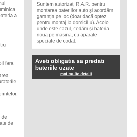
mul
Suntem autorizați R.A.R. pentru
duminica
montarea bateriilor auto și acordăm
ateria a
garanția pe loc (doar dacă optezi
pentru montaj la domiciliu). Acolo
unde este cazul, codăm și bateria
noua pe mașină, cu aparate
speciale de codat.
tru
Aveti obligatia sa predati
il fara
bateriile uzate
mai multe detalii
carea
ratorile
rintelor,
a de
date de