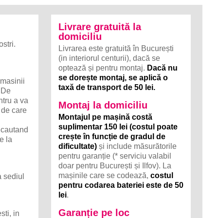
Livrare gratuită la
domiciliu
stri.
Livrarea este gratuită în București
(in interiorul centurii), dacă se
optează și pentru montaj.
Dacă nu
se dorește montaj, se aplică o
 masinii
taxă de transport de 50 lei.
. De
ntru a va
Montaj la domiciliu
 de care
Montajul pe mașină costă
suplimentar 150 lei (costul poate
, cautand
crește în funcție de gradul de
e la
dificultate)
și include măsurătorile
pentru garanție (* serviciu valabil
doar pentru București și Ilfov). La
mașinile care se codează,
costul
a sediul
pentru codarea bateriei este de 50
lei
.
Garanție pe loc
sti, in