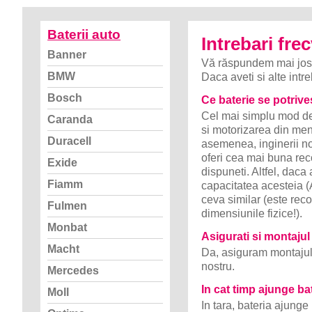
Baterii auto
Intrebari fre
Banner
Vă răspundem mai jos un
BMW
Daca aveti si alte intr
Bosch
Ce baterie se potrive
Cel mai simplu mod de 
Caranda
si motorizarea din meni
Duracell
asemenea, inginerii no
oferi cea mai buna rec
Exide
dispuneti. Altfel, daca 
Fiamm
capacitatea acesteia (
ceva similar (este rec
Fulmen
dimensiunile fizice!).
Monbat
Asigurati si montajul
Macht
Da, asiguram montajul p
nostru.
Mercedes
In cat timp ajunge ba
Moll
In tara, bateria ajunge 