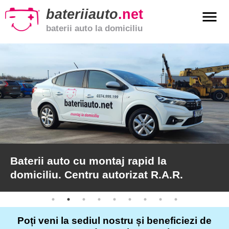
bateriiauto
.net
menu
baterii auto la domiciliu
xpand_more
Baterii
auto
xpand_more
Baterii
moto
xpand_more
Baterii
de
camion
Baterii auto cu montaj rapid la
domiciliu. Centru autorizat R.A.R.
Service
auto
Poți veni la sediul nostru și beneficiezi de
Articole