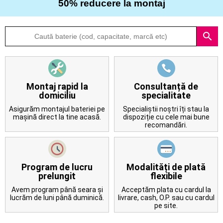
50% reducere la montaj
Despre
search
noi
Întrebări
frecvente
Montaj rapid la
Consultanță de
domiciliu
specialitate
Contact
Asigurăm montajul bateriei pe
Specialiștii noștri îți stau la
mașină direct la tine acasă.
dispoziție cu cele mai bune
recomandări.
Program de lucru
Modalități de plată
prelungit
flexibile
Avem program până seara și
Acceptăm plata cu cardul la
lucrăm de luni până duminică.
livrare, cash, O.P. sau cu cardul
pe site.