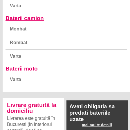
Varta
Baterii camion
Monbat
Rombat
Varta
Baterii moto
Varta
Livrare gratuită la
Aveti obligatia sa
domiciliu
predati bateriile
Livrarea este gratuită în
uzate
București (in interiorul
mai multe detalii