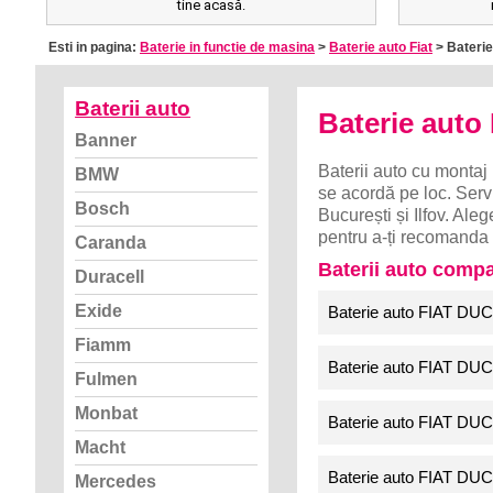
tine acasă.
Esti in pagina:
Baterie in functie de masina
>
Baterie auto Fiat
> Baterie
Baterii auto
Baterie aut
Banner
Baterii auto cu montaj 
BMW
se acordă pe loc. Servi
Bosch
București și Ilfov. 
pentru a-ți recomanda 
Caranda
Baterii auto comp
Duracell
Exide
Baterie auto FIAT DU
Fiamm
Baterie auto FIAT DU
Fulmen
Monbat
Baterie auto FIAT DU
Macht
Baterie auto FIAT DU
Mercedes