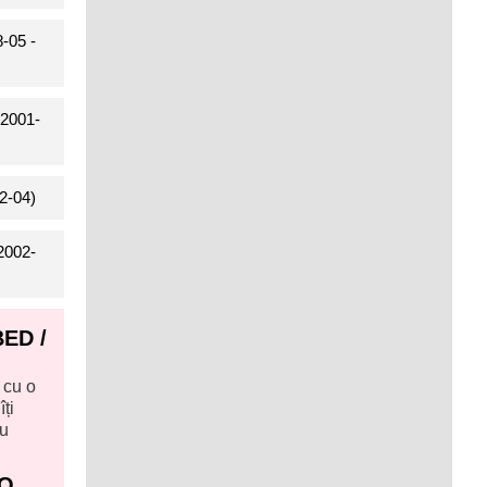
-05 -
 2001-
2-04)
2002-
BED /
 cu o
ți
ru
TO