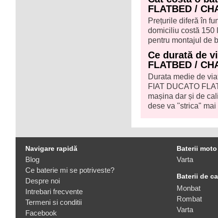
FLATBED / CHA
Prețurile diferă în f
domiciliu costă 150 l
pentru montajul de b
Ce durată de v
FLATBED / CHA
Durata medie de viaț
FIAT DUCATO FLATB
mașina dar și de cal
dese va "strica" mai
Navigare rapidă
Baterii moto
Blog
Varta
Ce baterie mi se potriveste?
Baterii de c
Despre noi
Monbat
Intrebari frecvente
Rombat
Termeni si conditii
Varta
Facebook