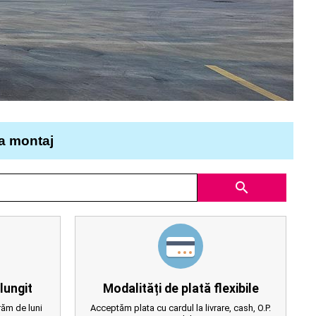
la montaj
search
lungit
Modalități de plată flexibile
ăm de luni
Acceptăm plata cu cardul la livrare, cash, O.P.