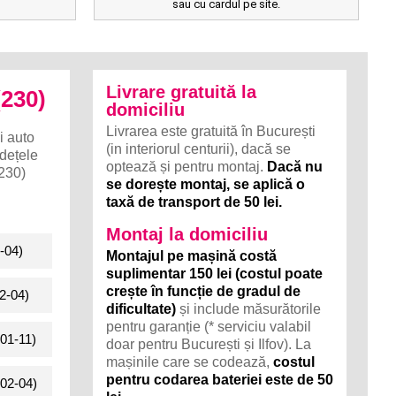
sau cu cardul pe site.
Livrare gratuită la
230)
domiciliu
Livrarea este gratuită în București
i auto
(in interiorul centurii), dacă se
udețele
optează și pentru montaj.
Dacă nu
230)
se dorește montaj, se aplică o
taxă de transport de 50 lei.
Montaj la domiciliu
-04)
Montajul pe mașină costă
suplimentar 150 lei (costul poate
crește în funcție de gradul de
2-04)
dificultate)
și include măsurătorile
pentru garanție (* serviciu valabil
01-11)
doar pentru București și Ilfov). La
mașinile care se codează,
costul
pentru codarea bateriei este de 50
02-04)