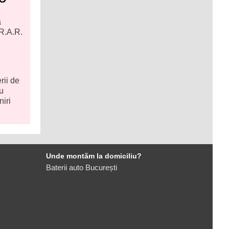
a
 R.A.R.
rii de
u
niri
Unde montăm la domiciliu?
Baterii auto București