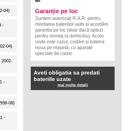
lei
.
2-04)
Garanție pe loc
Suntem autorizați R.A.R. pentru
montarea bateriilor auto și acordăm
 -
garanția pe loc (doar dacă optezi
pentru montaj la domiciliu). Acolo
unde este cazul, codăm și bateria
02-04)
noua pe mașină, cu aparate
speciale de codat.
 2002-
Aveti obligatia sa predati
bateriile uzate
1 -
mai multe detalii
998-08)
1 -