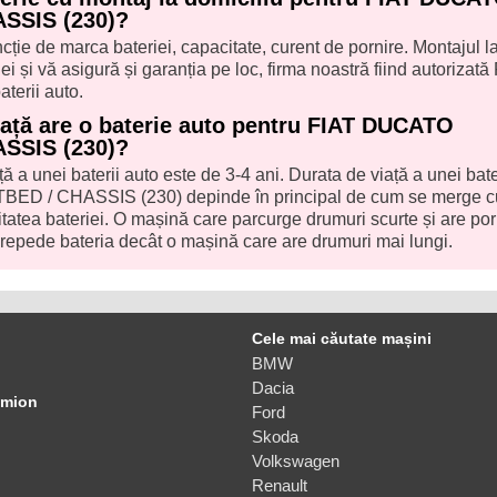
SSIS (230)?
uncție de marca bateriei, capacitate, curent de pornire. Montajul l
ei și vă asigură și garanția pe loc, firma noastră fiind autorizată
aterii auto.
iață are o baterie auto pentru FIAT DUCATO
SSIS (230)?
ă a unei baterii auto este de 3-4 ani. Durata de viață a unei bate
ED / CHASSIS (230) depinde în principal de cum se merge c
itatea bateriei. O mașină care parcurge drumuri scurte și are por
 repede bateria decât o mașină care are drumuri mai lungi.
Cele mai căutate mașini
BMW
Dacia
amion
Ford
Skoda
Volkswagen
Renault