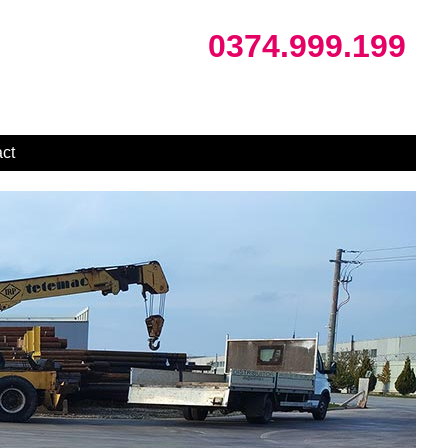
0374.999.199
ct