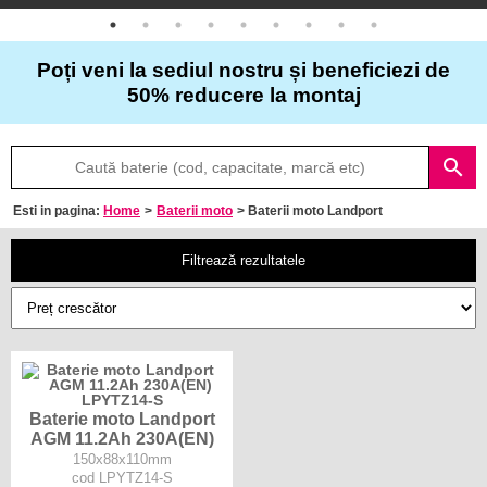
Despre
Poți veni la sediul nostru și beneficiezi de
noi
50% reducere la montaj
Întrebări
search
frecvente
Esti in pagina:
Home
>
Baterii moto
> Baterii moto Landport
Contact
Filtrează rezultatele
Baterie moto Landport
AGM 11.2Ah 230A(EN)
150x88x110mm
cod LPYTZ14-S