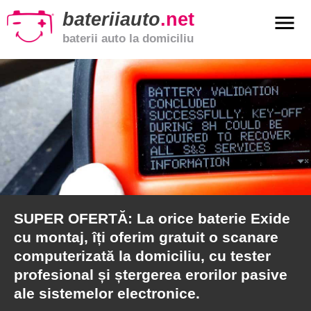
bateriiauto
.net
menu
baterii auto la domiciliu
xpand_more
Baterii
auto
xpand_more
Baterii
moto
xpand_more
Baterii
de
camion
FERTĂ: La orice baterie Exide
Baterii
j, îți oferim gratuit o scanare
domicil
Service
rizată la domiciliu, cu tester
auto
nal și ștergerea erorilor pasive
temelor electronice.
Articole