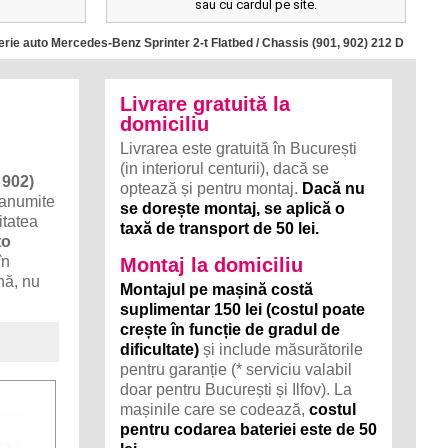
sau cu cardul pe site.
rie auto Mercedes-Benz Sprinter 2-t Flatbed / Chassis (901, 902) 212 D
Livrare gratuită la
domiciliu
Livrarea este gratuită în București
(in interiorul centurii), dacă se
902)
optează și pentru montaj.
Dacă nu
 anumite
se dorește montaj, se aplică o
itatea
taxă de transport de 50 lei.
to
în
Montaj la domiciliu
nă, nu
Montajul pe mașină costă
suplimentar 150 lei (costul poate
crește în funcție de gradul de
dificultate)
și include măsurătorile
pentru garanție (* serviciu valabil
doar pentru București și Ilfov). La
mașinile care se codează,
costul
pentru codarea bateriei este de 50