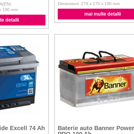
Dimensiuni: 278 x 175 x 190 mm
 A(EN)
 x 190 mm
mai multe detalii
e detalii
ide Excell 74 Ah
Baterie auto Banner Power