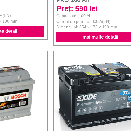
PRO 100 Ah
Preț: 590 lei
 A(EN)
Capacitate: 100 Ah
 x 190 mm
Curent de pornire: 800 A(EN)
Dimensiuni: 354 x 175 x 190 mm
e detalii
mai multe detalii