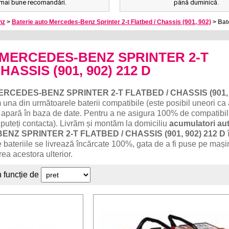
mai bune recomandări.
până duminică.
nz
>
Baterie auto Mercedes-Benz Sprinter 2-t Flatbed / Chassis (901, 902)
> Bate
to MERCEDES-BENZ SPRINTER 2-T
HASSIS (901, 902) 212 D
ERCEDES-BENZ SPRINTER 2-T FLATBED / CHASSIS (901, 
na din următoarele baterii compatibile (este posibil uneori ca
să apară în baza de date. Pentru a ne asigura 100% de compatibil
 puteți contacta). Livrăm și montăm la domiciliu
acumulatori au
ENZ SPRINTER 2-T FLATBED / CHASSIS (901, 902) 212 D
te bateriile se livrează încărcate 100%, gata de a fi puse pe mași
ea acestora ulterior.
n funcție de