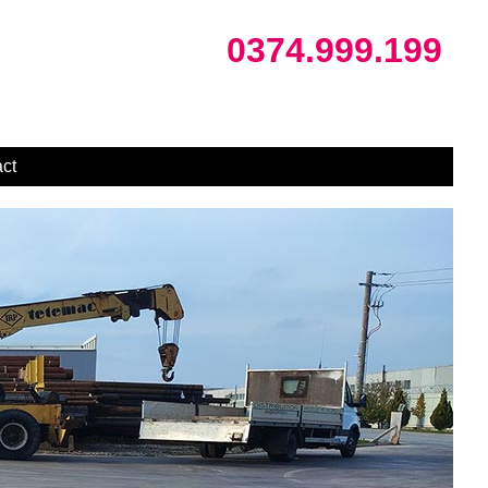
0374.999.199
ct