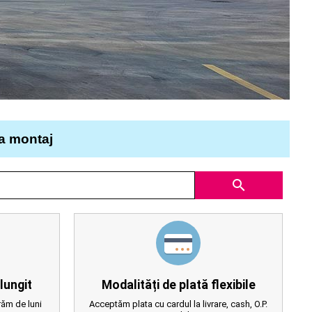
la montaj
search
lungit
Modalități de plată flexibile
ăm de luni
Acceptăm plata cu cardul la livrare, cash, O.P.