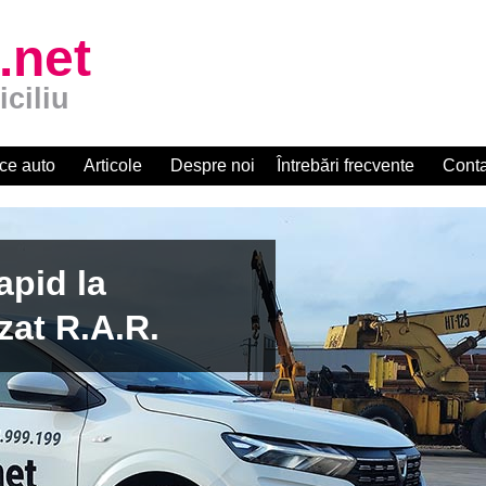
.net
iciliu
ce auto
Articole
Despre noi
Întrebări frecvente
Conta
apid la
zat R.A.R.