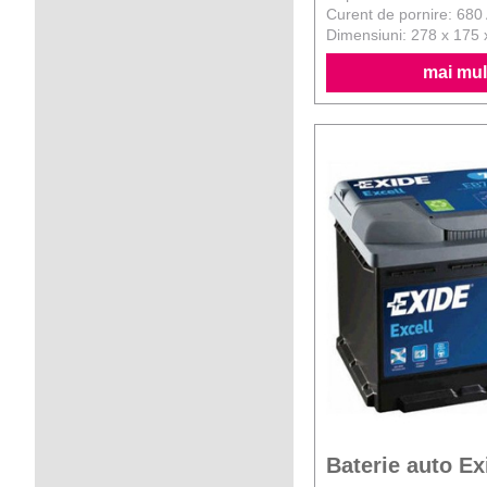
Curent de pornire: 680
Dimensiuni: 278 x 175
mai mult
Baterie auto Ex