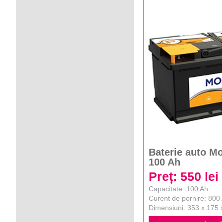
Baterie auto M
100 Ah
Preț: 550 lei
Capacitate: 100 Ah
Curent de pornire: 800
Dimensiuni: 353 x 175