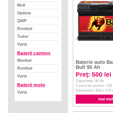
Moll
Optima
QWP
Rombat
Tudor
Varta
Baterii camion
Monbat
Baterie auto Ba
Bull 95 Ah
Rombat
Preț: 500 lei
Varta
Capacitate: 95 Ah
Baterii moto
Curent de pornire: 720
Dimensiuni: 354 x 175
Varta
mai mult