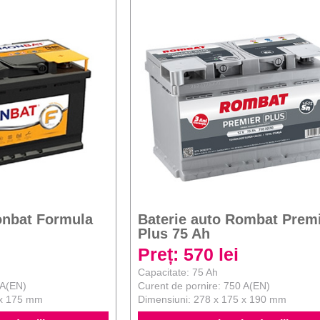
onbat Formula
Baterie auto Rombat Prem
Plus 75 Ah
Preț: 570 lei
Capacitate: 75 Ah
 A(EN)
Curent de pornire: 750 A(EN)
 x 175 mm
Dimensiuni: 278 x 175 x 190 mm