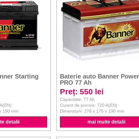
nner Starting
Baterie auto Banner Power
PRO 77 Ah
Preț: 550 lei
Capacitate: 77 Ah
 A(EN)
Curent de pornire: 720 A(EN)
 x 190 mm
Dimensiuni: 278 x 175 x 190 mm
e detalii
mai multe detalii