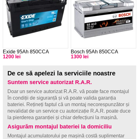
Exide 95Ah 850CCA
Bosch 95Ah 850CCA
1200 lei
1300 lei
De ce să apelezi la serviciile noastre
Suntem service autorizat R.A.R.
Doar un service autorizat R.A.R. vă poate face montajul
în condiții de siguranță și vă poate valida garanția
bateriei. Rețineți faptul că un montaj necorespunzător și
nevalidat de un service cu autorizație R.A.R. poate duce
la pierderea garanției și chiar defecțiuni la mașină.
Asigurăm montajul bateriei la domiciliu
Montajul acumulatorului pe mașină costă suplimentar