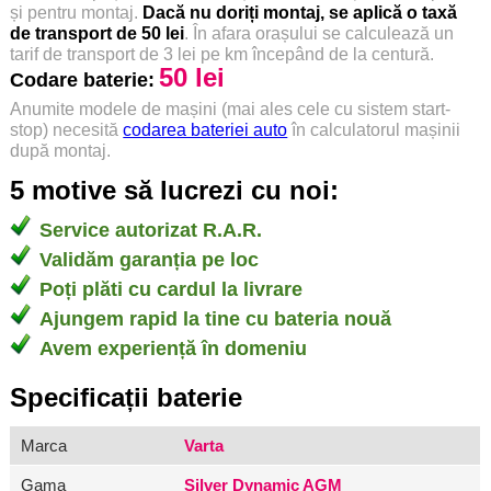
și pentru montaj.
Dacă nu doriți montaj, se aplică o taxă
de transport de 50 lei
. În afara orașului se calculează un
tarif de transport de 3 lei pe km începând de la centură.
50 lei
Codare baterie:
Anumite modele de mașini (mai ales cele cu sistem start-
stop) necesită
codarea bateriei auto
în calculatorul mașinii
după montaj.
5 motive să lucrezi cu noi:
Service autorizat R.A.R.
Validăm garanția pe loc
Poți plăti cu cardul la livrare
Ajungem rapid la tine cu bateria nouă
Avem experiență în domeniu
Specificații baterie
Marca
Varta
Gama
Silver Dynamic AGM