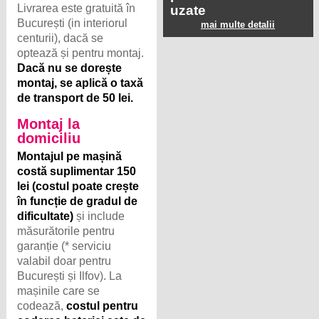
Livrarea este gratuită în
uzate
București (in interiorul
mai multe detalii
centurii), dacă se
optează și pentru montaj.
Dacă nu se dorește
montaj, se aplică o taxă
de transport de 50 lei.
Montaj la
domiciliu
Montajul pe mașină
costă suplimentar 150
lei (costul poate crește
în funcție de gradul de
dificultate)
și include
măsurătorile pentru
garanție (* serviciu
valabil doar pentru
București și Ilfov). La
mașinile care se
codează,
costul pentru