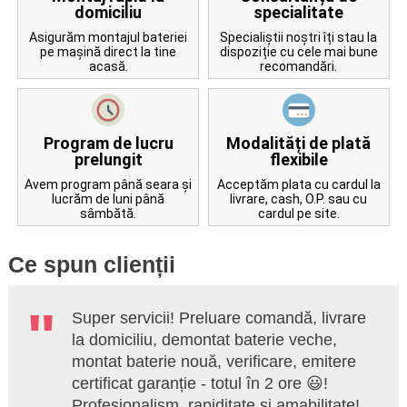
domiciliu
specialitate
Asigurăm montajul bateriei
Specialiștii noștri îți stau la
pe mașină direct la tine
dispoziție cu cele mai bune
acasă.
recomandări.
Program de lucru
Modalități de plată
prelungit
flexibile
Avem program până seara și
Acceptăm plata cu cardul la
lucrăm de luni până
livrare, cash, O.P. sau cu
sâmbătă.
cardul pe site.
Ce spun clienții
Super servicii! Preluare comandă, livrare
la domiciliu, demontat baterie veche,
montat baterie nouă, verificare, emitere
certificat garanție - totul în 2 ore 😃!
Profesionalism, rapiditate și amabilitate!