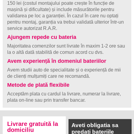
150 lei (costul montajului poate crește în funcție de
mașină și dificultate) și include măsurătorile pentru
validarea pe loc a garanției. În cazul în care nu optați
pentru montaj, garanția va trebui validată ulterior într-un
service autorizat R.A.R.
Ajungem repede cu bateria
Majoritatea comenzilor sunt livrate în maxim 1-2 ore sau
la o altă dată stabilită de comun acord cu dvs.
Avem experiență în domeniul bateriilor
Avem studii auto de specialitate și o experiență de mii
de clienți mulțumiți care ne recomandă.
Metode de plată flexibile
Acceptăm plata cu cardul la livrare, numerar la livrare,
plata on-line sau prin transfer bancar.
Livrare gratuită la
Aveti obligatia sa
domiciliu
predati bateriile