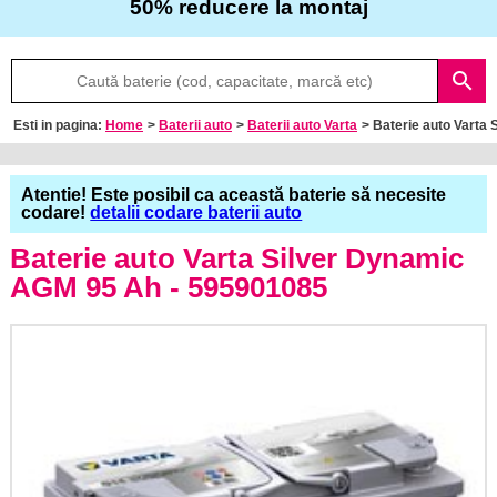
50% reducere la montaj
Despre
search
noi
Esti in pagina:
Home
>
Baterii auto
>
Baterii auto Varta
> Baterie auto Vart
Întrebări
frecvente
Atentie! Este posibil ca această baterie să necesite
codare!
detalii codare baterii auto
Contact
Baterie auto Varta Silver Dynamic
AGM 95 Ah - 595901085