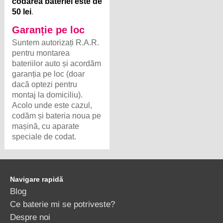
codarea bateriei este de
50 lei
.
Garanție pe loc
Suntem autorizați R.A.R.
pentru montarea
bateriilor auto și acordăm
garanția pe loc (doar
dacă optezi pentru
montaj la domiciliu).
Acolo unde este cazul,
codăm și bateria noua pe
mașină, cu aparate
speciale de codat.
Navigare rapidă
Blog
Ce baterie mi se potriveste?
Despre noi