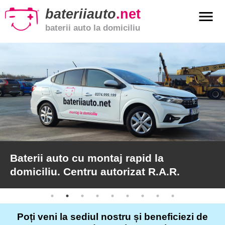
bateriiauto
.net
menu
baterii auto la domiciliu
xpand_more
Baterii
auto
xpand_more
Baterii
moto
xpand_more
Baterii
de
camion
Baterii auto cu montaj rapid la
domiciliu. Centru autorizat R.A.R.
Service
auto
Poți veni la sediul nostru și beneficiezi de
Articole