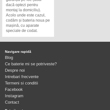
dacă optezi pentru
montaj la domiciliu).
Acolo unde este cazul,
codăm și bateria noua pe
mașină, cu aparate
speciale de codat.
Navigare rapidă
Blog
Ce baterie mi se potriveste?
Despre noi
Intrebari frecvente
Termeni si conditii
Facebook
Instagram
Contact