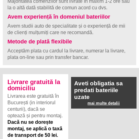
Majoritatea comenzilor sunt livrate în maxim 1-2 ore sau
la o altă dată stabilită de comun acord cu dvs.
Avem experiență în domeniul bateriilor
Avem studii auto de specialitate și o experiență de mii
de clienți mulțumiți care ne recomandă.
Metode de plată flexibile
Acceptăm plata cu cardul la livrare, numerar la livrare,
plata on-line sau prin transfer bancar.
Livrare gratuită la
Aveti obligatia sa
domiciliu
predati bateriile
Livrarea este gratuită în
uzate
București (in interiorul
mai multe detalii
centurii), dacă se
optează și pentru montaj.
Dacă nu se dorește
montaj, se aplică o taxă
de transport de 50 lei.