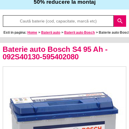
50% reducere la montaj
Despre
search
noi
Esti in pagina:
Home
>
Baterii auto
>
Baterii auto Bosch
> Baterie auto Bos
Întrebări
frecvente
Baterie auto Bosch S4 95 Ah -
092S40130-595402080
Contact