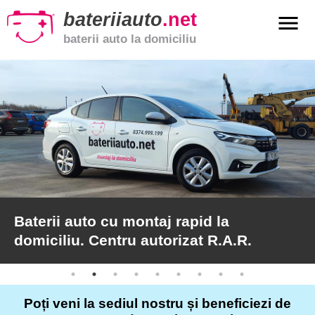
bateriiauto
.net
menu
baterii auto la domiciliu
xpand_more
Baterii
auto
xpand_more
Baterii
moto
xpand_more
Baterii
de
camion
Baterii auto cu montaj rapid la
domiciliu. Centru autorizat R.A.R.
Service
auto
Poți veni la sediul nostru și beneficiezi de
Articole