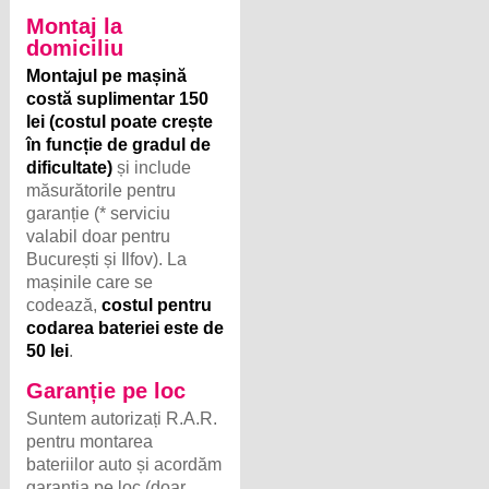
Montaj la
domiciliu
Montajul pe mașină
costă suplimentar 150
lei (costul poate crește
în funcție de gradul de
dificultate)
și include
măsurătorile pentru
garanție (* serviciu
valabil doar pentru
București și Ilfov). La
mașinile care se
codează,
costul pentru
codarea bateriei este de
50 lei
.
Garanție pe loc
Suntem autorizați R.A.R.
pentru montarea
bateriilor auto și acordăm
garanția pe loc (doar