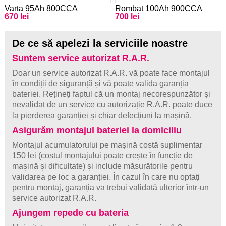
Varta 95Ah 800CCA
Rombat 100Ah 900CCA
670 lei
700 lei
De ce să apelezi la serviciile noastre
Suntem service autorizat R.A.R.
Doar un service autorizat R.A.R. vă poate face montajul
în condiții de siguranță și vă poate valida garanția
bateriei. Rețineți faptul că un montaj necorespunzător și
nevalidat de un service cu autorizație R.A.R. poate duce
la pierderea garanției și chiar defecțiuni la mașină.
Asigurăm montajul bateriei la domiciliu
Montajul acumulatorului pe mașină costă suplimentar
150 lei (costul montajului poate crește în funcție de
mașină și dificultate) și include măsurătorile pentru
validarea pe loc a garanției. În cazul în care nu optați
pentru montaj, garanția va trebui validată ulterior într-un
service autorizat R.A.R.
Ajungem repede cu bateria