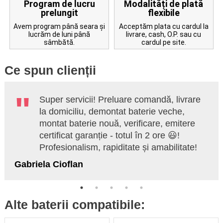
Program de lucru
Modalități de plată
prelungit
flexibile
Avem program până seara și
Acceptăm plata cu cardul la
lucrăm de luni până
livrare, cash, O.P. sau cu
sâmbătă.
cardul pe site.
Ce spun clienții
Super servicii! Preluare comandă, livrare
la domiciliu, demontat baterie veche,
montat baterie nouă, verificare, emitere
certificat garanție - totul în 2 ore 😃!
Profesionalism, rapiditate și amabilitate!
Gabriela Cioflan
Alte baterii compatibile: