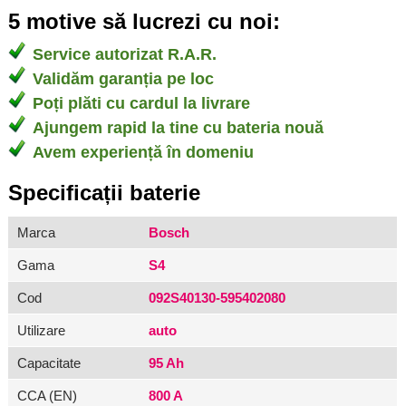
5 motive să lucrezi cu noi:
Service autorizat R.A.R.
Validăm garanția pe loc
Poți plăti cu cardul la livrare
Ajungem rapid la tine cu bateria nouă
Avem experiență în domeniu
Specificații baterie
Marca
Bosch
Gama
S4
Cod
092S40130-595402080
Utilizare
auto
Capacitate
95 Ah
CCA (EN)
800 A