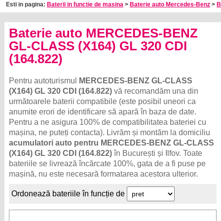
Esti in pagina:
Baterii in functie de masina
>
Baterie auto Mercedes-Benz
>
B
Baterie auto MERCEDES-BENZ
GL-CLASS (X164) GL 320 CDI
(164.822)
Pentru autoturismul
MERCEDES-BENZ GL-CLASS
(X164) GL 320 CDI (164.822)
vă recomandăm una din
următoarele baterii compatibile (este posibil uneori ca
anumite erori de identificare să apară în baza de date.
Pentru a ne asigura 100% de compatibilitatea bateriei cu
mașina, ne puteți contacta). Livrăm și montăm la domiciliu
acumulatori auto pentru MERCEDES-BENZ GL-CLASS
(X164) GL 320 CDI (164.822)
în București și Ilfov. Toate
bateriile se livrează încărcate 100%, gata de a fi puse pe
mașină, nu este necesară formatarea acestora ulterior.
Ordonează bateriile în funcție de