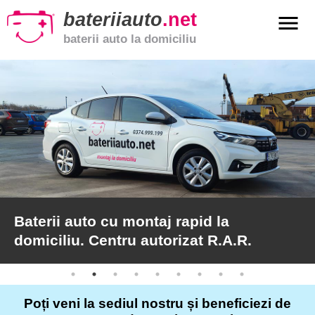
bateriiauto
.net
menu
baterii auto la domiciliu
xpand_more
Baterii
auto
xpand_more
Baterii
moto
xpand_more
Baterii
de
camion
Baterii auto cu montaj rapid la
domiciliu. Centru autorizat R.A.R.
Service
auto
Poți veni la sediul nostru și beneficiezi de
Articole