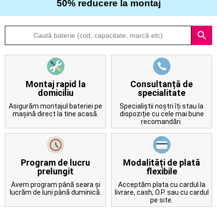
50% reducere la montaj
Despre
search
noi
Întrebări
frecvente
Montaj rapid la
Consultanță de
domiciliu
specialitate
Contact
Asigurăm montajul bateriei pe
Specialiștii noștri îți stau la
mașină direct la tine acasă.
dispoziție cu cele mai bune
recomandări.
Program de lucru
Modalități de plată
prelungit
flexibile
Avem program până seara și
Acceptăm plata cu cardul la
lucrăm de luni până duminică.
livrare, cash, O.P. sau cu cardul
pe site.