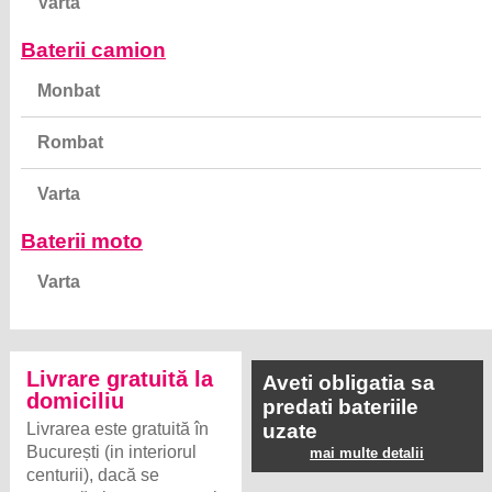
Varta
Baterii camion
Monbat
Rombat
Varta
Baterii moto
Varta
Livrare gratuită la
Aveti obligatia sa
domiciliu
predati bateriile
Livrarea este gratuită în
uzate
București (in interiorul
mai multe detalii
centurii), dacă se