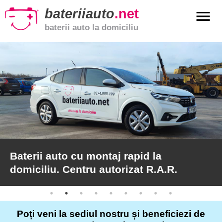
bateriiauto
.net
menu
baterii auto la domiciliu
xpand_more
Baterii
auto
xpand_more
Baterii
moto
xpand_more
Baterii
de
camion
Baterii auto cu montaj rapid la
domiciliu. Centru autorizat R.A.R.
Service
auto
Poți veni la sediul nostru și beneficiezi de
Articole