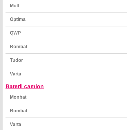
Moll
Optima
QWP
Rombat
Tudor
Varta
Baterii camion
Monbat
Rombat
Varta