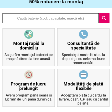
50% reducere la montaj
Despre
search
noi
Întrebări
frecvente
Montaj rapid la
Consultanță de
domiciliu
specialitate
Contact
Asigurăm montajul bateriei pe
Specialiștii noștri îți stau la
mașină direct la tine acasă.
dispoziție cu cele mai bune
recomandări.
Program de lucru
Modalități de plată
prelungit
flexibile
Avem program până seara și
Acceptăm plata cu cardul la
lucrăm de luni până duminică.
livrare, cash, O.P. sau cu cardul
pe site.