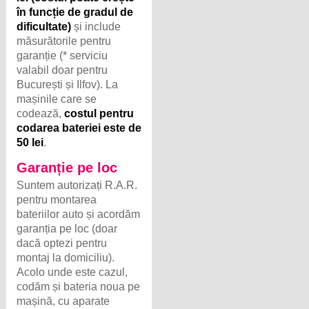
în funcție de gradul de
dificultate)
și include
măsurătorile pentru
garanție (* serviciu
valabil doar pentru
București și Ilfov). La
mașinile care se
codează,
costul pentru
codarea bateriei este de
50 lei
.
Garanție pe loc
Suntem autorizați R.A.R.
pentru montarea
bateriilor auto și acordăm
garanția pe loc (doar
dacă optezi pentru
montaj la domiciliu).
Acolo unde este cazul,
codăm și bateria noua pe
mașină, cu aparate