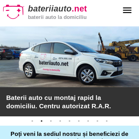
bateriiauto
.net
menu
baterii auto la domiciliu
xpand_more
Baterii
auto
xpand_more
Baterii
moto
xpand_more
Baterii
de
camion
Baterii auto cu montaj rapid la
domiciliu. Centru autorizat R.A.R.
Service
auto
Poți veni la sediul nostru și beneficiezi de
Articole