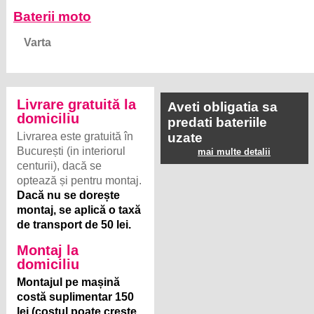
Baterii moto
Varta
Livrare gratuită la
Aveti obligatia sa
domiciliu
predati bateriile
Livrarea este gratuită în
uzate
București (in interiorul
mai multe detalii
centurii), dacă se
optează și pentru montaj.
Dacă nu se dorește
montaj, se aplică o taxă
de transport de 50 lei.
Montaj la
domiciliu
Montajul pe mașină
costă suplimentar 150
lei (costul poate crește