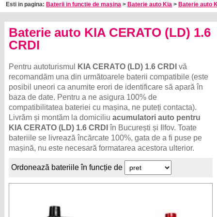
Esti in pagina:
Baterii in functie de masina
>
Baterie auto Kia
>
Baterie auto K
Baterie auto KIA CERATO (LD) 1.6
CRDI
Pentru autoturismul
KIA CERATO (LD) 1.6 CRDI
vă
recomandăm una din următoarele baterii compatibile (este
posibil uneori ca anumite erori de identificare să apară în
baza de date. Pentru a ne asigura 100% de
compatibilitatea bateriei cu mașina, ne puteți contacta).
Livrăm și montăm la domiciliu
acumulatori auto pentru
KIA CERATO (LD) 1.6 CRDI
în București și Ilfov. Toate
bateriile se livrează încărcate 100%, gata de a fi puse pe
mașină, nu este necesară formatarea acestora ulterior.
Ordonează bateriile în funcție de