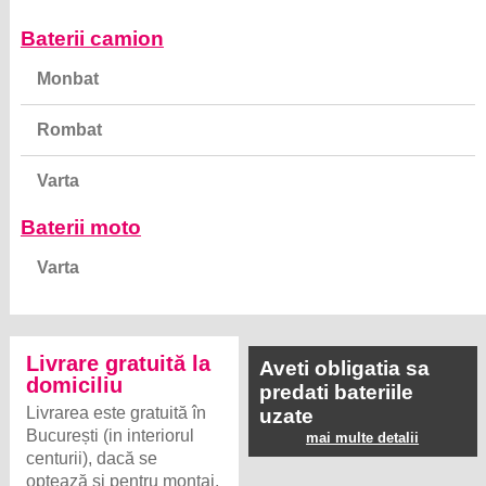
Baterii camion
Monbat
Rombat
Varta
Baterii moto
Varta
Livrare gratuită la
Aveti obligatia sa
domiciliu
predati bateriile
Livrarea este gratuită în
uzate
București (in interiorul
mai multe detalii
centurii), dacă se
optează și pentru montaj.