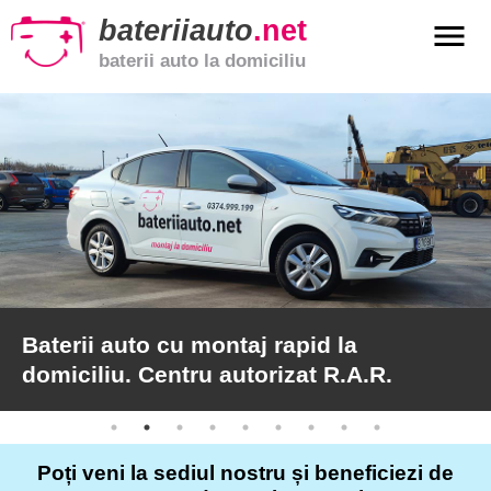
bateriiauto
.net
menu
baterii auto la domiciliu
xpand_more
Baterii
auto
xpand_more
Baterii
moto
xpand_more
Baterii
de
camion
Baterii auto cu montaj rapid la
domiciliu. Centru autorizat R.A.R.
Service
auto
Poți veni la sediul nostru și beneficiezi de
Articole