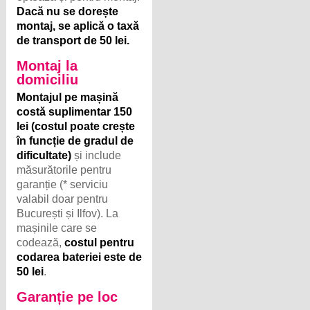
Dacă nu se dorește
montaj, se aplică o taxă
de transport de 50 lei.
Montaj la
domiciliu
Montajul pe mașină
costă suplimentar 150
lei (costul poate crește
în funcție de gradul de
dificultate)
și include
măsurătorile pentru
garanție (* serviciu
valabil doar pentru
București și Ilfov). La
mașinile care se
codează,
costul pentru
codarea bateriei este de
50 lei
.
Garanție pe loc