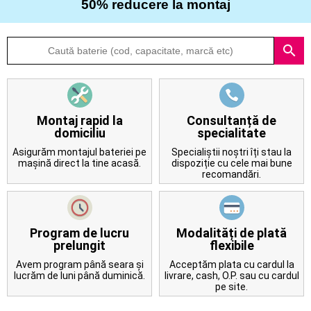
50% reducere la montaj
Despre
search
noi
Întrebări
frecvente
Montaj rapid la
Consultanță de
domiciliu
specialitate
Contact
Asigurăm montajul bateriei pe
Specialiștii noștri îți stau la
mașină direct la tine acasă.
dispoziție cu cele mai bune
recomandări.
Program de lucru
Modalități de plată
prelungit
flexibile
Avem program până seara și
Acceptăm plata cu cardul la
lucrăm de luni până duminică.
livrare, cash, O.P. sau cu cardul
pe site.