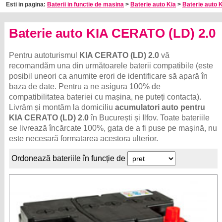
Esti in pagina:
Baterii in functie de masina
>
Baterie auto Kia
>
Baterie auto K
Baterie auto KIA CERATO (LD) 2.0
Pentru autoturismul
KIA CERATO (LD) 2.0
vă
recomandăm una din următoarele baterii compatibile (este
posibil uneori ca anumite erori de identificare să apară în
baza de date. Pentru a ne asigura 100% de
compatibilitatea bateriei cu mașina, ne puteți contacta).
Livrăm și montăm la domiciliu
acumulatori auto pentru
KIA CERATO (LD) 2.0
în București și Ilfov. Toate bateriile
se livrează încărcate 100%, gata de a fi puse pe mașină, nu
este necesară formatarea acestora ulterior.
Ordonează bateriile în funcție de