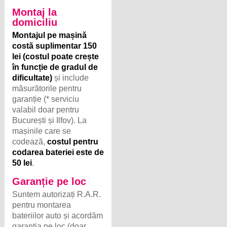
Montaj la
domiciliu
Montajul pe mașină
costă suplimentar 150
lei (costul poate crește
în funcție de gradul de
dificultate)
și include
măsurătorile pentru
garanție (* serviciu
valabil doar pentru
București și Ilfov). La
mașinile care se
codează,
costul pentru
codarea bateriei este de
50 lei
.
Garanție pe loc
Suntem autorizați R.A.R.
pentru montarea
bateriilor auto și acordăm
garanția pe loc (doar