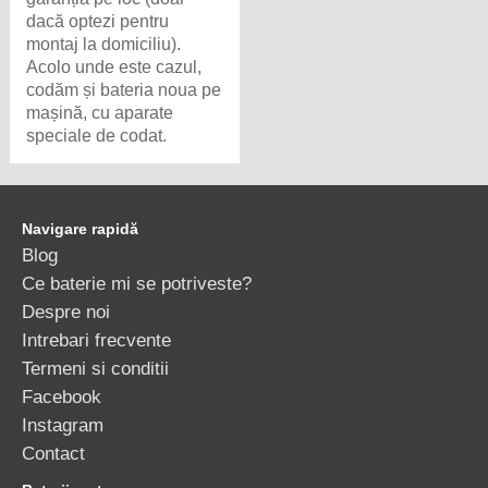
dacă optezi pentru
montaj la domiciliu).
Acolo unde este cazul,
codăm și bateria noua pe
mașină, cu aparate
speciale de codat.
Navigare rapidă
Blog
Ce baterie mi se potriveste?
Despre noi
Intrebari frecvente
Termeni si conditii
Facebook
Instagram
Contact