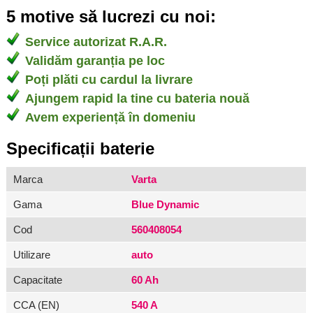
5 motive să lucrezi cu noi:
Service autorizat R.A.R.
Validăm garanția pe loc
Poți plăti cu cardul la livrare
Ajungem rapid la tine cu bateria nouă
Avem experiență în domeniu
Specificații baterie
Marca
Varta
Gama
Blue Dynamic
Cod
560408054
Utilizare
auto
Capacitate
60 Ah
CCA (EN)
540 A