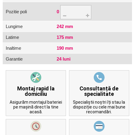
Pozitie poli
0
Lungime
242 mm
Latime
175 mm
Inaltime
190 mm
Garantie
24 luni
Montaj rapid la
Consultanță de
domiciliu
specialitate
Asigurăm montajul bateriei
Specialiștii noștri îți stau la
pe mașină direct la tine
dispoziție cu cele mai bune
acasă.
recomandări.