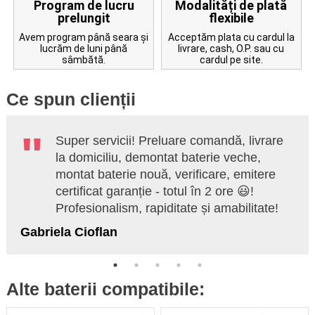
Program de lucru
Modalități de plată
prelungit
flexibile
Avem program până seara și
Acceptăm plata cu cardul la
lucrăm de luni până
livrare, cash, O.P. sau cu
sâmbătă.
cardul pe site.
Ce spun clienții
Super servicii! Preluare comandă, livrare
la domiciliu, demontat baterie veche,
montat baterie nouă, verificare, emitere
certificat garanție - totul în 2 ore 😃!
Profesionalism, rapiditate și amabilitate!
Gabriela Cioflan
Alte baterii compatibile: