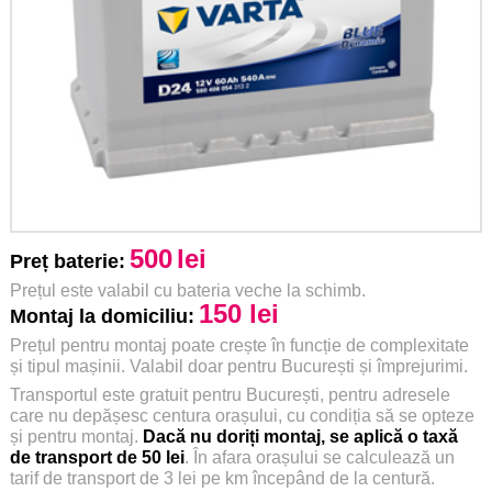
500
lei
Preț baterie:
Prețul este valabil cu bateria veche la schimb.
150 lei
Montaj la domiciliu:
Prețul pentru montaj poate crește în funcție de complexitate
și tipul mașinii. Valabil doar pentru București și împrejurimi.
Transportul este gratuit pentru București, pentru adresele
care nu depășesc centura orașului, cu condiția să se opteze
și pentru montaj.
Dacă nu doriți montaj, se aplică o taxă
de transport de 50 lei
. În afara orașului se calculează un
tarif de transport de 3 lei pe km începând de la centură.