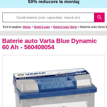
50% reducere la montaj
Despre
search
noi
Esti in pagina:
Home
>
Baterii auto
>
Baterii auto Varta
> Baterie auto Vart
Întrebări
frecvente
Baterie auto Varta Blue Dynamic
60 Ah - 560408054
Contact