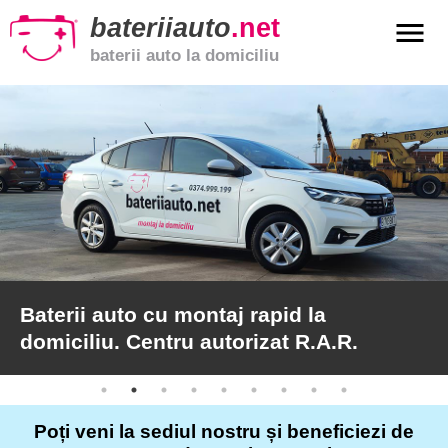
bateriiauto
.net
menu
baterii auto la domiciliu
xpand_more
Baterii
auto
xpand_more
Baterii
moto
xpand_more
Baterii
de
camion
Baterii auto cu montaj rapid la
domiciliu. Centru autorizat R.A.R.
Service
auto
Poți veni la sediul nostru și beneficiezi de
Articole