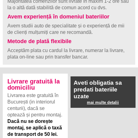
Majoritatea comenzilor sunt livrate în maxim 1-2 ore sau
la o altă dată stabilită de comun acord cu dvs.
Avem experiență în domeniul bateriilor
Avem studii auto de specialitate și o experiență de mii
de clienți mulțumiți care ne recomandă.
Metode de plată flexibile
Acceptăm plata cu cardul la livrare, numerar la livrare,
plata on-line sau prin transfer bancar.
Livrare gratuită la
Aveti obligatia sa
domiciliu
predati bateriile
Livrarea este gratuită în
uzate
București (in interiorul
mai multe detalii
centurii), dacă se
optează și pentru montaj.
Dacă nu se dorește
montaj, se aplică o taxă
de transport de 50 lei.