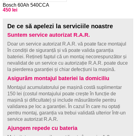
Bosch 60Ah 540CCA
450 lei
De ce să apelezi la serviciile noastre
Suntem service autorizat R.A.R.
Doar un service autorizat R.A.R. vă poate face montajul
în condiții de siguranță și vă poate valida garanția
bateriei. Rețineți faptul că un montaj necorespunzător și
nevalidat de un service cu autorizație R.A.R. poate duce
la pierderea garanției și chiar defecțiuni la mașină.
Asigurăm montajul bateriei la domiciliu
Montajul acumulatorului pe mașină costă suplimentar
150 lei (costul montajului poate crește în funcție de
mașină și dificultate) și include măsurătorile pentru
validarea pe loc a garanției. În cazul în care nu optați
pentru montaj, garanția va trebui validată ulterior într-un
service autorizat R.A.R.
Ajungem repede cu bateria