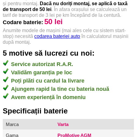
și pentru montaj.
Dacă nu doriți montaj, se aplică o taxă
de transport de 50 lei
. În afara orașului se calculează un
tarif de transport de 3 lei pe km începând de la centură.
50 lei
Codare baterie:
Anumite modele de mașini (mai ales cele cu sistem start-
stop) necesită
codarea bateriei auto
în calculatorul mașinii
după montaj.
5 motive să lucrezi cu noi:
Service autorizat R.A.R.
Validăm garanția pe loc
Poți plăti cu cardul la livrare
Ajungem rapid la tine cu bateria nouă
Avem experiență în domeniu
Specificații baterie
Marca
Varta
Gama
ProMotive AGM