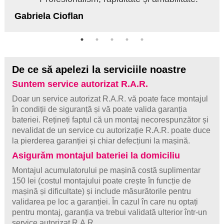
Gabriela Cioflan
De ce să apelezi la serviciile noastre
Suntem service autorizat R.A.R.
Doar un service autorizat R.A.R. vă poate face montajul
în condiții de siguranță și vă poate valida garanția
bateriei. Rețineți faptul că un montaj necorespunzător și
nevalidat de un service cu autorizație R.A.R. poate duce
la pierderea garanției și chiar defecțiuni la mașină.
Asigurăm montajul bateriei la domiciliu
Montajul acumulatorului pe mașină costă suplimentar
150 lei (costul montajului poate crește în funcție de
mașină și dificultate) și include măsurătorile pentru
validarea pe loc a garanției. În cazul în care nu optați
pentru montaj, garanția va trebui validată ulterior într-un
service autorizat R.A.R.