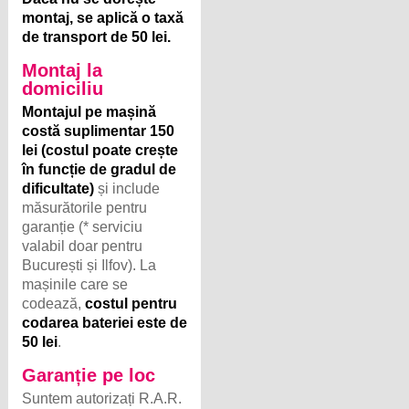
montaj, se aplică o taxă
de transport de 50 lei.
Montaj la
domiciliu
Montajul pe mașină
costă suplimentar 150
lei (costul poate crește
în funcție de gradul de
dificultate)
și include
măsurătorile pentru
garanție (* serviciu
valabil doar pentru
București și Ilfov). La
mașinile care se
codează,
costul pentru
codarea bateriei este de
50 lei
.
Garanție pe loc
Suntem autorizați R.A.R.