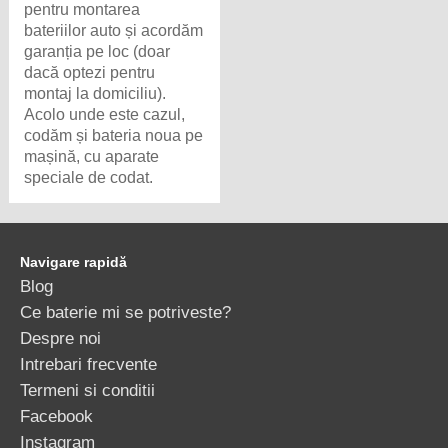
pentru montarea
bateriilor auto și acordăm
garanția pe loc (doar
dacă optezi pentru
montaj la domiciliu).
Acolo unde este cazul,
codăm și bateria noua pe
mașină, cu aparate
speciale de codat.
Navigare rapidă
Blog
Ce baterie mi se potriveste?
Despre noi
Intrebari frecvente
Termeni si conditii
Facebook
Instagram