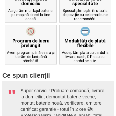
domiciliu
specialitate
Asigurăm montajul bateriei
Specialiștii noștri îți stau la
pe mașină direct la tine
dispoziție cu cele mai bune
acasă.
recomandări.
Program de lucru
Modalități de plată
prelungit
flexibile
Avem program până seara și
Acceptăm plata cu cardul la
lucrăm de luni până
livrare, cash, O.P. sau cu
sâmbătă.
cardul pe site.
Ce spun clienții
Super servicii! Preluare comandă, livrare
la domiciliu, demontat baterie veche,
montat baterie nouă, verificare, emitere
certificat garanție - totul în 2 ore 😃!
Profesionalism, rapiditate și amabilitate!