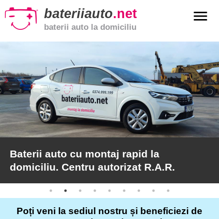
bateriiauto
.net
menu
baterii auto la domiciliu
xpand_more
Baterii
auto
xpand_more
Baterii
moto
xpand_more
Baterii
de
camion
Baterii auto cu montaj rapid la
domiciliu. Centru autorizat R.A.R.
Service
auto
Poți veni la sediul nostru și beneficiezi de
Articole