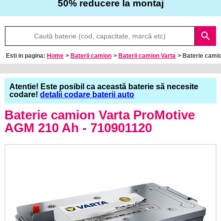
50% reducere la montaj
Despre
search
noi
Esti in pagina:
Home
>
Baterii camion
>
Baterii camion Varta
> Baterie cam
Întrebări
frecvente
Atentie! Este posibil ca această baterie să necesite
codare!
detalii codare baterii auto
Contact
Baterie camion Varta ProMotive
AGM 210 Ah - 710901120