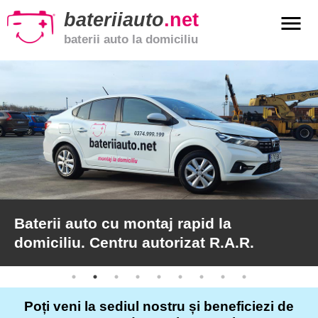
bateriiauto
.net
menu
baterii auto la domiciliu
xpand_more
Baterii
auto
xpand_more
Baterii
moto
xpand_more
Baterii
de
camion
Baterii auto cu montaj rapid la
domiciliu. Centru autorizat R.A.R.
Service
auto
Poți veni la sediul nostru și beneficiezi de
Articole