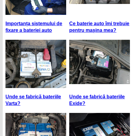
Importanța sistemului de
Ce baterie auto îmi trebuie
fixare a bateriei auto
pentru mașina mea?
Unde se fabrică bateriile
Unde se fabrică bateriile
Varta?
Exide?