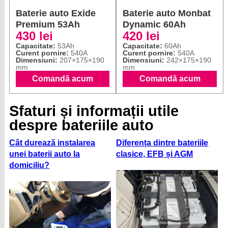
Baterie auto Exide
Baterie auto Monbat
Premium 53Ah
Dynamic 60Ah
430 lei
420 lei
Capacitate:
53Ah
Capacitate:
60Ah
Curent pornire:
540A
Curent pornire:
540A
Dimensiuni:
207×175×190
Dimensiuni:
242×175×190
mm
mm
Comandă acum
Comandă acum
Sfaturi și informații utile
despre bateriile auto
Cât durează instalarea
Diferența dintre bateriile
unei baterii auto la
clasice, EFB și AGM
domiciliu?