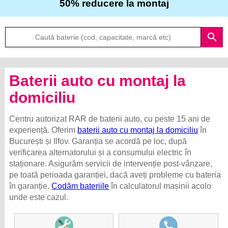
50% reducere la montaj
Despre
search
noi
Întrebări
Baterii auto cu montaj la
frecvente
domiciliu
Contact
Centru autorizat RAR de baterii auto, cu peste 15 ani de
experiență. Oferim
baterii auto cu montaj la domiciliu
în
București și Ilfov. Garanția se acordă pe loc, după
verificarea alternatorului și a consumului electric în
staționare. Asigurăm servicii de intervenție post-vânzare,
pe toată perioada garanției, dacă aveți probleme cu bateria
în garanție.
Codăm bateriile
în calculatorul mașinii acolo
unde este cazul.