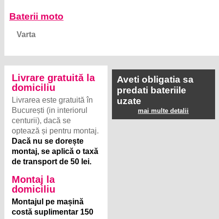
Baterii moto
Varta
Livrare gratuită la
Aveti obligatia sa
domiciliu
predati bateriile
Livrarea este gratuită în
uzate
București (in interiorul
mai multe detalii
centurii), dacă se
optează și pentru montaj.
Dacă nu se dorește
montaj, se aplică o taxă
de transport de 50 lei.
Montaj la
domiciliu
Montajul pe mașină
costă suplimentar 150