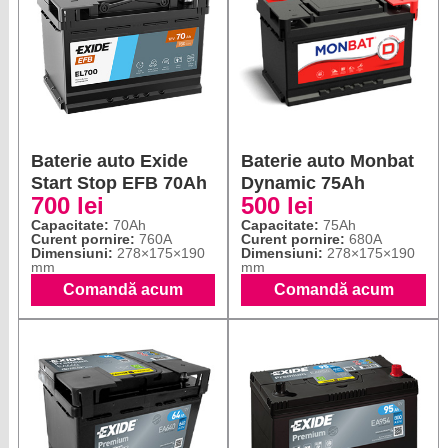
Baterie auto Exide
Baterie auto Monbat
Start Stop EFB 70Ah
Dynamic 75Ah
700 lei
500 lei
Capacitate:
70Ah
Capacitate:
75Ah
Curent pornire:
760A
Curent pornire:
680A
Dimensiuni:
278×175×190
Dimensiuni:
278×175×190
mm
mm
Comandă acum
Comandă acum