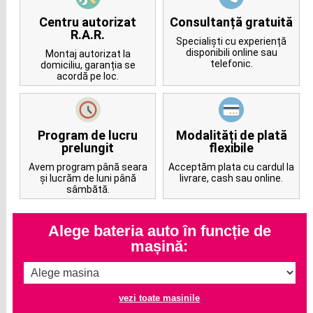
Centru autorizat
Consultanță gratuită
R.A.R.
Specialiști cu experiență
disponibili online sau
Montaj autorizat la
telefonic.
domiciliu, garanția se
acordă pe loc.
Program de lucru
Modalități de plată
prelungit
flexibile
Avem program până seara
Acceptăm plata cu cardul la
și lucrăm de luni până
livrare, cash sau online.
sâmbătă.
Alege bateria auto în funcție de
mașină:
vezi toate masinile