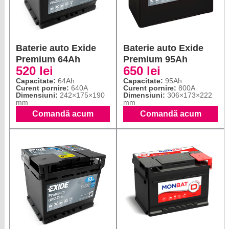
Baterie auto Exide
Baterie auto Exide
Premium 64Ah
Premium 95Ah
520 lei
650 lei
Capacitate:
64Ah
Capacitate:
95Ah
Curent pornire:
640A
Curent pornire:
800A
Dimensiuni:
242×175×190
Dimensiuni:
306×173×222
mm
mm
Comandă acum
Comandă acum