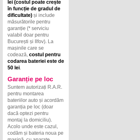
lei (costul poate crește
în funcție de gradul de
dificultate)
și include
măsurătorile pentru
garanție (* serviciu
valabil doar pentru
București și Ilfov). La
mașinile care se
codează,
costul pentru
codarea bateriei este de
50 lei
.
Garanție pe loc
Suntem autorizați R.A.R.
pentru montarea
bateriilor auto și acordăm
garanția pe loc (doar
dacă optezi pentru
montaj la domiciliu).
Acolo unde este cazul,
codăm și bateria noua pe
mașină, cu aparate