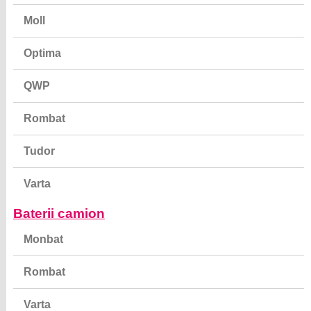
Moll
Optima
QWP
Rombat
Tudor
Varta
Baterii camion
Monbat
Rombat
Varta