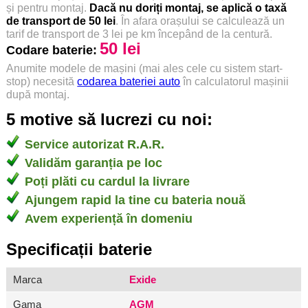
și pentru montaj.
Dacă nu doriți montaj, se aplică o taxă
de transport de 50 lei
. În afara orașului se calculează un
tarif de transport de 3 lei pe km începând de la centură.
50 lei
Codare baterie:
Anumite modele de mașini (mai ales cele cu sistem start-
stop) necesită
codarea bateriei auto
în calculatorul mașinii
după montaj.
5 motive să lucrezi cu noi:
Service autorizat R.A.R.
Validăm garanția pe loc
Poți plăti cu cardul la livrare
Ajungem rapid la tine cu bateria nouă
Avem experiență în domeniu
Specificații baterie
Marca
Exide
Gama
AGM