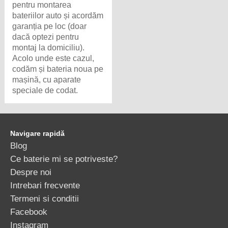
pentru montarea
bateriilor auto și acordăm
garanția pe loc (doar
dacă optezi pentru
montaj la domiciliu).
Acolo unde este cazul,
codăm și bateria noua pe
mașină, cu aparate
speciale de codat.
Navigare rapidă
Blog
Ce baterie mi se potriveste?
Despre noi
Intrebari frecvente
Termeni si conditii
Facebook
Instagram