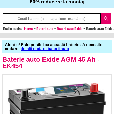
50% reducere la montaj
Despre
search
noi
Esti in pagina:
Home
>
Baterii auto
>
Baterii auto Exide
> Baterie auto Exi
Întrebări
frecvente
Atentie! Este posibil ca această baterie să necesite
codare!
detalii codare baterii auto
Contact
Baterie auto Exide AGM 45 Ah -
EK454