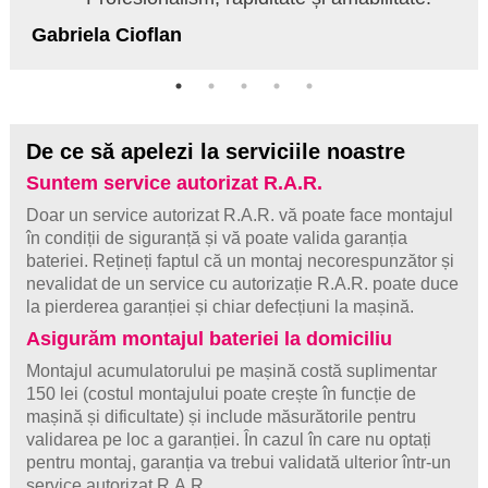
Gabriela Cioflan
De ce să apelezi la serviciile noastre
Suntem service autorizat R.A.R.
Doar un service autorizat R.A.R. vă poate face montajul
în condiții de siguranță și vă poate valida garanția
bateriei. Rețineți faptul că un montaj necorespunzător și
nevalidat de un service cu autorizație R.A.R. poate duce
la pierderea garanției și chiar defecțiuni la mașină.
Asigurăm montajul bateriei la domiciliu
Montajul acumulatorului pe mașină costă suplimentar
150 lei (costul montajului poate crește în funcție de
mașină și dificultate) și include măsurătorile pentru
validarea pe loc a garanției. În cazul în care nu optați
pentru montaj, garanția va trebui validată ulterior într-un
service autorizat R.A.R.