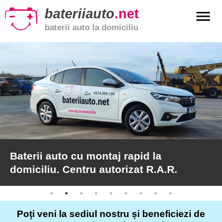
bateriiauto
.net
menu
baterii auto la domiciliu
xpand_more
Baterii
auto
xpand_more
Baterii
moto
xpand_more
Baterii
de
camion
Baterii auto cu montaj rapid la
domiciliu. Centru autorizat R.A.R.
Service
auto
Poți veni la sediul nostru și beneficiezi de
Articole