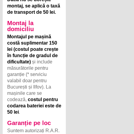
montaj, se aplică o taxă
de transport de 50 lei.
Montaj la
domiciliu
Montajul pe mașină
costă suplimentar 150
lei (costul poate crește
în funcție de gradul de
dificultate)
și include
măsurătorile pentru
garanție (* serviciu
valabil doar pentru
București și Ilfov). La
mașinile care se
codează,
costul pentru
codarea bateriei este de
50 lei
.
Garanție pe loc
Suntem autorizați R.A.R.