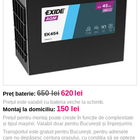
650 lei
620
lei
Preț baterie:
Prețul este valabil cu bateria veche la schimb.
150 lei
Montaj la domiciliu:
Prețul pentru montaj poate crește în funcție de complexitate
și tipul mașinii. Valabil doar pentru București și împrejurimi.
Transportul este gratuit pentru București, pentru adresele
care nu depășesc centura orașului, cu condiția să se opteze