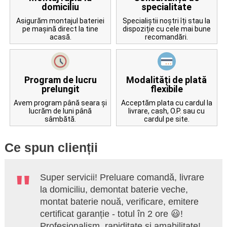
domiciliu
specialitate
Asigurăm montajul bateriei
Specialiștii noștri îți stau la
pe mașină direct la tine
dispoziție cu cele mai bune
acasă.
recomandări.
Program de lucru
Modalități de plată
prelungit
flexibile
Avem program până seara și
Acceptăm plata cu cardul la
lucrăm de luni până
livrare, cash, O.P. sau cu
sâmbătă.
cardul pe site.
Ce spun clienții
Super servicii! Preluare comandă, livrare
la domiciliu, demontat baterie veche,
montat baterie nouă, verificare, emitere
certificat garanție - totul în 2 ore 😃!
Profesionalism, rapiditate și amabilitate!