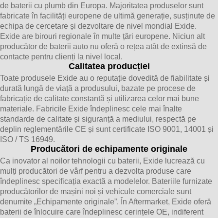
de baterii cu plumb din Europa. Majoritatea produselor sunt
fabricate în facilități europene de ultimă generație, susținute de
echipa de cercetare și dezvoltare de nivel mondial Exide.
Exide are birouri regionale în multe țări europene. Niciun alt
producător de baterii auto nu oferă o rețea atât de extinsă de
contacte pentru clienți la nivel local.
Calitatea producției
Toate produsele Exide au o reputație dovedită de fiabilitate și
durată lungă de viață a produsului, bazate pe procese de
fabricație de calitate constantă și utilizarea celor mai bune
materiale. Fabricile Exide îndeplinesc cele mai înalte
standarde de calitate și siguranță a mediului, respectă pe
deplin reglementările CE și sunt certificate ISO 9001, 14001 și
ISO / TS 16949.
Producători de echipamente originale
Ca inovator al noilor tehnologii cu baterii, Exide lucrează cu
mulți producători de vârf pentru a dezvolta produse care
îndeplinesc specificația exactă a modelelor. Bateriile furnizate
producătorilor de mașini noi și vehicule comerciale sunt
denumite „Echipamente originale”. În Aftermarket, Exide oferă
baterii de înlocuire care îndeplinesc cerințele OE, indiferent