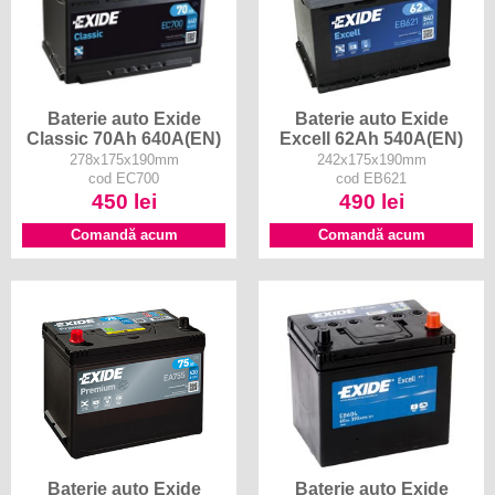
Baterie auto Exide
Baterie auto Exide
Classic 70Ah 640A(EN)
Excell 62Ah 540A(EN)
278x175x190mm
242x175x190mm
cod EC700
cod EB621
450 lei
490 lei
Comandă acum
Comandă acum
Baterie auto Exide
Baterie auto Exide