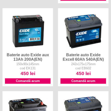
Baterie auto Exide aux
Baterie auto Exide
13Ah 200A(EN)
Excell 60Ah 540A(EN)
150x90x145mm
242x175x175mm
cod EK131
cod EB602
450 lei
450 lei
Comandă acum
Comandă acum