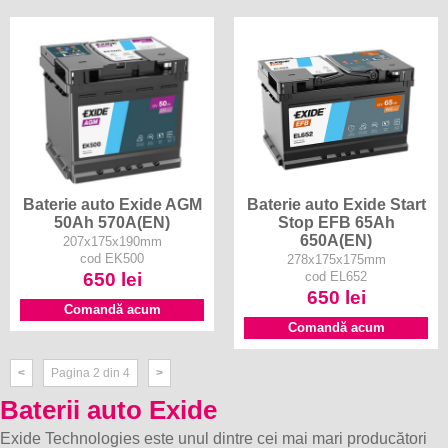
Baterie auto Exide AGM
Baterie auto Exide Start
50Ah 570A(EN)
Stop EFB 65Ah
650A(EN)
207x175x190mm
cod EK500
278x175x175mm
650 lei
cod EL652
650 lei
Comandă acum
Comandă acum
<
Pagina 2 din 4
>
Baterii auto Exide
Exide Technologies este unul dintre cei mai mari producători