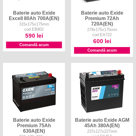
Baterie auto Exide
Baterie auto Exide
Excell 80Ah 700A(EN)
Premium 72Ah
720A(EN)
315x175x175mm
cod EB802
278x175x175mm
590 lei
cod EA722
600 lei
Comandă acum
Comandă acum
Baterie auto Exide
Baterie auto Exide AGM
Premium 75Ah
45Ah 380A(EN)
630A(EN)
237x127x227mm