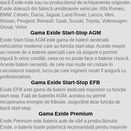
dacă Exide este sau nu producătorul de echipamente originale.
Exide dotează din fabrică următoarele vehicule: Alfa Romeo,
BMW, Citroën, Dacia, Jaguar, Land Rover, Lancia, Mini,
Nissan, Peugeot, Renault, Saab, Suzuki, Toyota, Volkswagen
Group, Volvo
Gama Exide Start-Stop AGM
Exide Start-Stop AGM este gama de baterii destinată
vehiculelor moderne care au funcția start-stop. Aceste mașini
au nevoie de o baterie specială care să asigure o pornire
sigură în orice condiții, ceea ce nu poate face o baterie clasică.
Aceste baterii necesită, de cele mai multe ori codare în
calculatorul mașinii, lucru pe care inginerii noștri îl asigură cu
profesionalism.
Gama Exide Start-Stop EFB
Exide EFB este gama de baterii dedicată mașinilor cu funcție
start-stop. Față de bateriile AGM, acestea nu permit
recuperarea energiei de frânare, asigurând doar funcția de
bază start-stop.
Gama Exide Premium
Exide Premium este bateria auto de vârf a producătorului
Exide, o baterie foarte puternică recomandată pentru mașinile