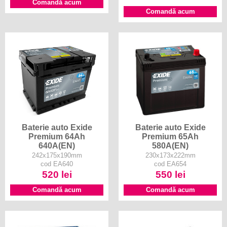
Comandă acum
Comandă acum
Baterie auto Exide
Baterie auto Exide
Premium 64Ah
Premium 65Ah
640A(EN)
580A(EN)
242x175x190mm
230x173x222mm
cod EA640
cod EA654
520 lei
550 lei
Comandă acum
Comandă acum