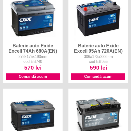
Baterie auto Exide
Baterie auto Exide
Excell 74Ah 680A(EN)
Excell 95Ah 720A(EN)
278x175x190mm
306x173x222mm
cod EB740
cod EB955
570 lei
590 lei
Comandă acum
Comandă acum