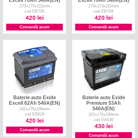
270x175x222mm
270x173x222mm
cod EB705
cod EB704
420 lei
420 lei
Comandă acum
Comandă acum
Baterie auto Exide
Baterie auto Exide
Excell 62Ah 540A(EN)
Premium 53Ah
540A(EN)
242x175x190mm
cod EB620
207x175x190mm
420 lei
cod EA530
430 lei
Comandă acum
Comandă acum