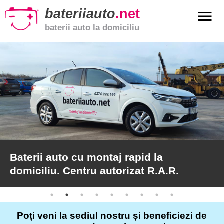
bateriiauto
.net
menu
baterii auto la domiciliu
xpand_more
Baterii
auto
xpand_more
Baterii
moto
xpand_more
Baterii
de
camion
Baterii auto cu montaj rapid la
domiciliu. Centru autorizat R.A.R.
Service
auto
Poți veni la sediul nostru și beneficiezi de
Articole