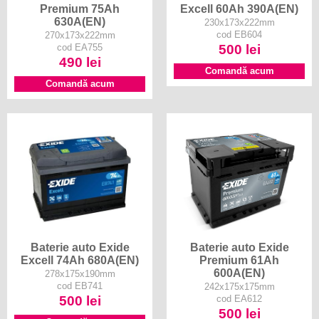
Premium 75Ah
Excell 60Ah 390A(EN)
630A(EN)
230x173x222mm
cod EB604
270x173x222mm
cod EA755
500 lei
490 lei
Comandă acum
Comandă acum
Baterie auto Exide
Baterie auto Exide
Excell 74Ah 680A(EN)
Premium 61Ah
600A(EN)
278x175x190mm
cod EB741
242x175x175mm
500 lei
cod EA612
500 lei