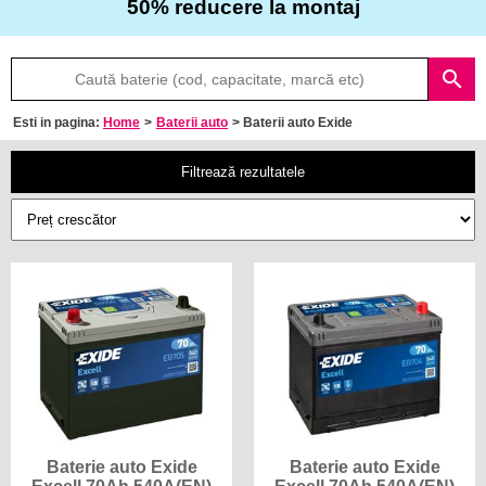
50% reducere la montaj
Despre
search
noi
Esti in pagina:
Home
>
Baterii auto
> Baterii auto Exide
Întrebări
frecvente
Filtrează rezultatele
Contact
Baterie auto Exide
Baterie auto Exide
Excell 70Ah 540A(EN)
Excell 70Ah 540A(EN)