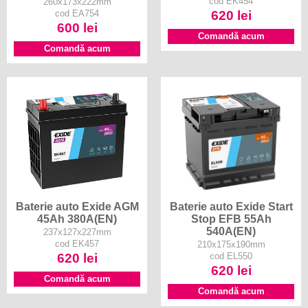
cod EK454
260x173x222mm
cod EA754
620 lei
600 lei
Comandă acum
Comandă acum
Baterie auto Exide AGM
Baterie auto Exide Start
45Ah 380A(EN)
Stop EFB 55Ah
540A(EN)
237x127x227mm
cod EK457
210x175x190mm
620 lei
cod EL550
620 lei
Comandă acum
Comandă acum