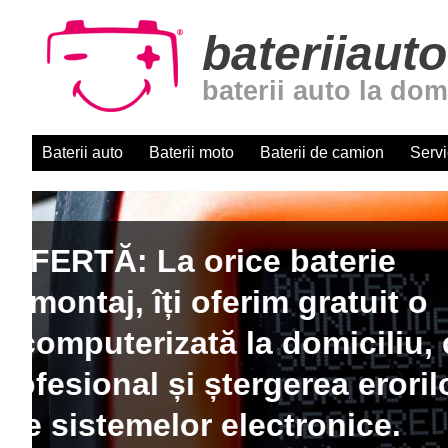
bateriiauto
baterii auto la dom
Baterii auto
Baterii moto
Baterii de camion
Servi
Baterii auto cu montaj r
domiciliu. Centru autori