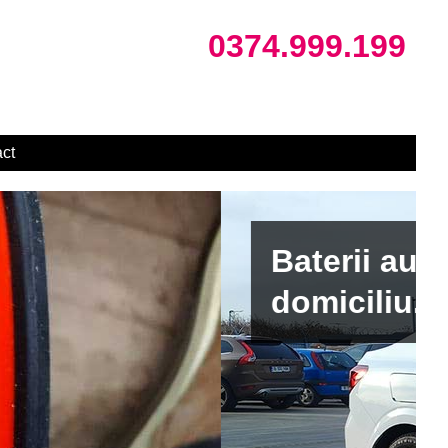
0374.999.199
ct