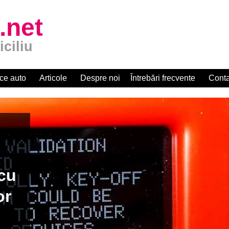
.net
iciliu
ce auto
Articole
Despre noi
Întrebări frecvente
Conta
apid la
zat R.A.R.