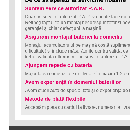
Suntem service autorizat R.A.R.
Doar un service autorizat R.A.R. vă poate face monta
Rețineți faptul că un montaj necorespunzător și nev
garanției și chiar defecțiuni la mașină.
Asigurăm montajul bateriei la domiciliu
Montajul acumulatorului pe mașină costă suplimentar
dificultate) și include măsurătorile pentru validarea 
trebui validată ulterior într-un service autorizat R.A.
Ajungem repede cu bateria
Majoritatea comenzilor sunt livrate în maxim 1-2 ore
Avem experiență în domeniul bateriilor
Avem studii auto de specialitate și o experiență de 
Metode de plată flexibile
Acceptăm plata cu cardul la livrare, numerar la livra