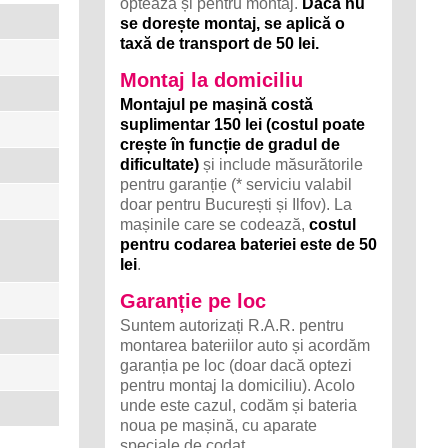
optează și pentru montaj.
Dacă nu
se dorește montaj, se aplică o
taxă de transport de 50 lei.
Montaj la domiciliu
Montajul pe mașină costă
suplimentar 150 lei (costul poate
crește în funcție de gradul de
dificultate)
și include măsurătorile
pentru garanție (* serviciu valabil
doar pentru București și Ilfov). La
mașinile care se codează,
costul
pentru codarea bateriei este de 50
lei
.
Garanție pe loc
Suntem autorizați R.A.R. pentru
montarea bateriilor auto și acordăm
garanția pe loc (doar dacă optezi
pentru montaj la domiciliu). Acolo
unde este cazul, codăm și bateria
noua pe mașină, cu aparate
speciale de codat.