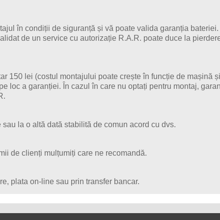
jul în condiții de siguranță și vă poate valida garanția bateriei.
alidat de un service cu autorizație R.A.R. poate duce la pierder
 150 lei (costul montajului poate crește în funcție de mașină ș
pe loc a garanției. În cazul în care nu optați pentru montaj, gara
R.
 sau la o altă dată stabilită de comun acord cu dvs.
mii de clienți mulțumiți care ne recomandă.
re, plata on-line sau prin transfer bancar.