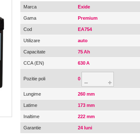
Marca
Exide
Gama
Premium
Cod
EA754
Utilizare
auto
Capacitate
75 Ah
CCA (EN)
630 A
Pozitie poli
0
Lungime
260 mm
Latime
173 mm
Inaltime
222 mm
Garantie
24 luni