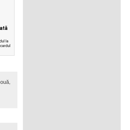
lată
ul la
 cardul
nouă,
Sunt foarte mulțumit de promptitudine ș
Laurențiu Lazăr