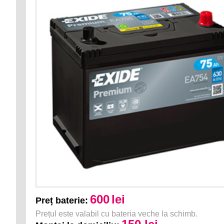
600
lei
Preț baterie:
Prețul este valabil cu bateria veche la schimb.