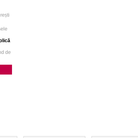
rești
sele
plică
ând de