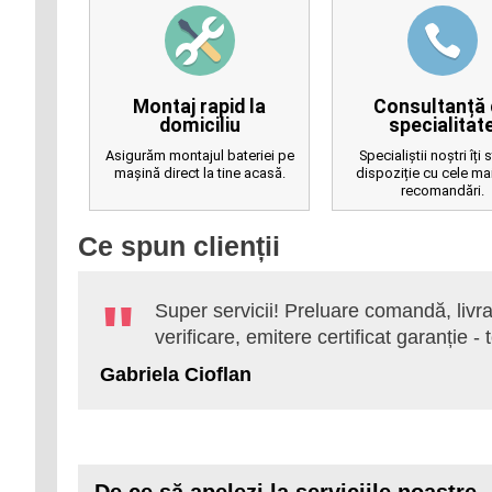
Montaj rapid la
Consultanță 
domiciliu
specialitat
Asigurăm montajul bateriei pe
Specialiștii noștri îți 
mașină direct la tine acasă.
dispoziție cu cele ma
recomandări.
Ce spun clienții
ceeași
Super servicii! Preluare comandă, livr
de azi.
verificare, emitere certificat garanție - 
Gabriela Cioflan
De ce să apelezi la serviciile noastre