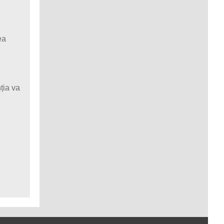
ea
i
nția va