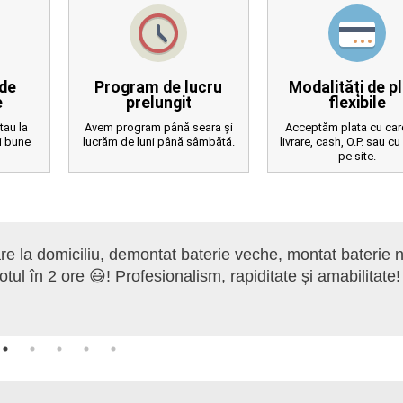
de
Program de lucru
Modalități de p
e
prelungit
flexibile
stau la
Avem program până seara și
Acceptăm plata cu card
i bune
lucrăm de luni până sâmbătă.
livrare, cash, O.P. sau cu
pe site.
are la domiciliu, demontat baterie veche, montat baterie 
totul în 2 ore 😃! Profesionalism, rapiditate și amabilitate!