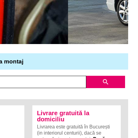
la montaj
search
Livrare gratuită la
domiciliu
Livrarea este gratuită în București
(in interiorul centurii), dacă se