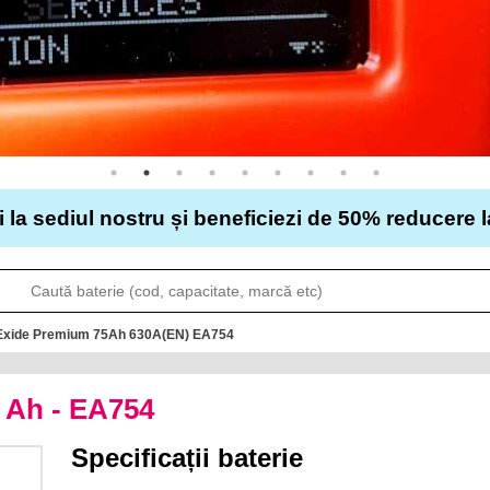
i la sediul nostru și beneficiezi de 50% reducere 
o Exide Premium 75Ah 630A(EN) EA754
 Ah - EA754
Specificații baterie