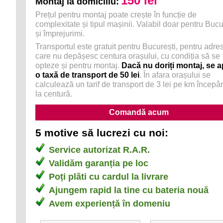
150 lei
Montaj la domiciliu:
Prețul pentru montaj poate crește în funcție de
complexitate și tipul mașinii. Valabil doar pentru Bucu
și împrejurimi.
Transportul este gratuit pentru București, pentru adre
care nu depășesc centura orașului, cu condiția să se
opteze și pentru montaj.
Dacă nu doriți montaj, se a
o taxă de transport de 50 lei
. În afara orașului se
calculează un tarif de transport de 3 lei pe km încep
la centură.
5 motive să lucrezi cu noi:
Service autorizat R.A.R.
Validăm garanția pe loc
Poți plăti cu cardul la livrare
Ajungem rapid la tine cu bateria nouă
Avem experiență în domeniu