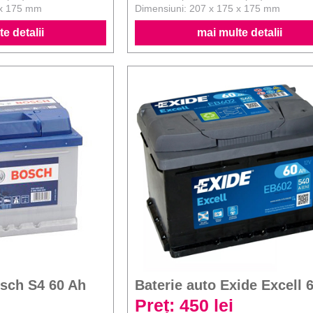
 x 175 mm
Dimensiuni: 207 x 175 x 175 mm
e detalii
mai multe detalii
osch S4 60 Ah
Baterie auto Exide Excell 
Preț: 450 lei