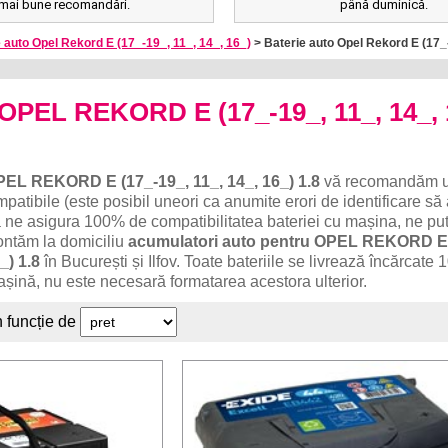
mai bune recomandări.
până duminică.
 auto Opel Rekord E (17_-19_, 11_, 14_, 16_)
> Baterie auto Opel Rekord E (17_-
 OPEL REKORD E (17_-19_, 11_, 14_, 
EL REKORD E (17_-19_, 11_, 14_, 16_) 1.8
vă recomandăm u
patibile (este posibil uneori ca anumite erori de identificare să
 ne asigura 100% de compatibilitatea bateriei cu mașina, ne put
ontăm la domiciliu
acumulatori auto pentru OPEL REKORD 
_) 1.8
în București și Ilfov. Toate bateriile se livrează încărcate
așină, nu este necesară formatarea acestora ulterior.
n funcție de