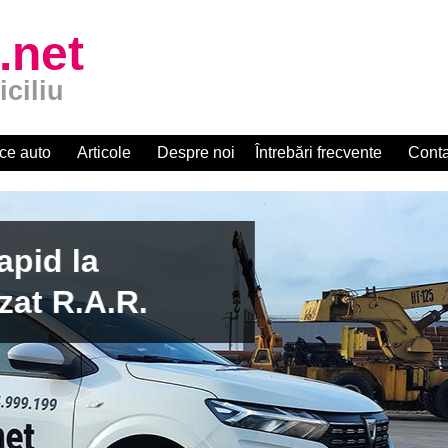
.net
iciliu
ce auto
Articole
Despre noi
Întrebări frecvente
Conta
apid la
zat R.A.R.