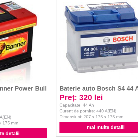
anner Power Bull
Baterie auto Bosch S4 44 
Preț: 320 lei
Capacitate: 44 Ah
Curent de pornire: 440 A(EN)
Dimensiuni: 207 x 175 x 175 mm
 A(EN)
 x 175 mm
mai multe detalii
e detalii