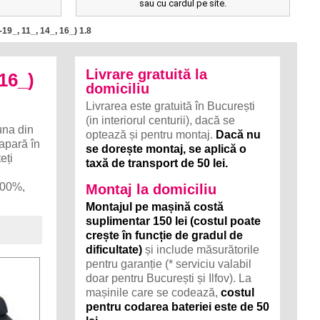
sau cu cardul pe site.
19_, 11_, 14_, 16_) 1.8
Livrare gratuită la
16_)
domiciliu
Livrarea este gratuită în București
(in interiorul centurii), dacă se
na din
optează și pentru montaj.
Dacă nu
 apară în
se dorește montaj, se aplică o
eți
taxă de transport de 50 lei.
E
 100%,
Montaj la domiciliu
Montajul pe mașină costă
suplimentar 150 lei (costul poate
crește în funcție de gradul de
dificultate)
și include măsurătorile
pentru garanție (* serviciu valabil
doar pentru București și Ilfov). La
mașinile care se codează,
costul
pentru codarea bateriei este de 50