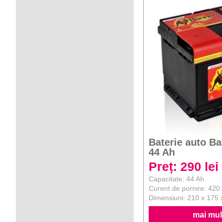
Baterie auto B
44 Ah
Preț: 290 lei
Capacitate: 44 Ah
Curent de pornire: 420
Dimensiuni: 210 x 175
mai mult