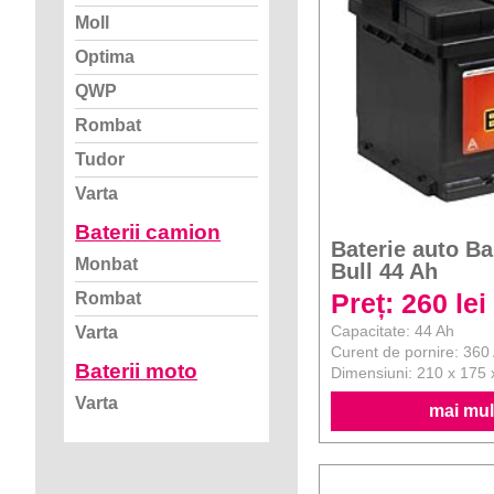
Moll
Optima
QWP
Rombat
Tudor
Varta
Baterii camion
Baterie auto Ba
Monbat
Bull 44 Ah
Preț: 260 lei
Rombat
Capacitate: 44 Ah
Varta
Curent de pornire: 360
Baterii moto
Dimensiuni: 210 x 175
Varta
mai mult