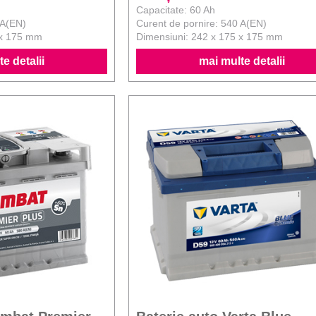
Capacitate: 60 Ah
 A(EN)
Curent de pornire: 540 A(EN)
 x 175 mm
Dimensiuni: 242 x 175 x 175 mm
e detalii
mai multe detalii