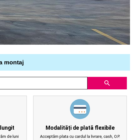
la montaj
search
lungit
Modalități de plată flexibile
ăm de luni
Acceptăm plata cu cardul la livrare, cash, O.P.