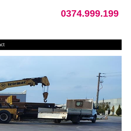
0374.999.199
ct