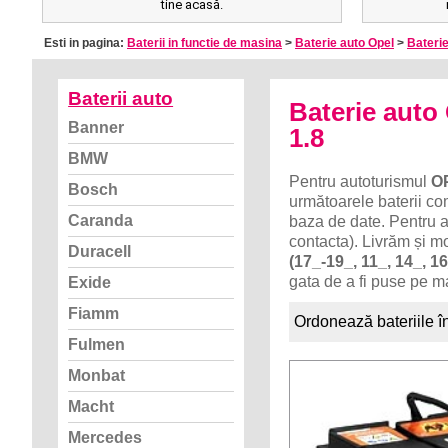
tine acasă.
Esti in pagina:
Baterii in functie de masina
>
Baterie auto Opel
>
Baterie
Baterii auto
Baterie auto
Banner
1.8
BMW
Pentru autoturismul
OP
Bosch
următoarele baterii com
Caranda
baza de date. Pentru a
contacta). Livrăm și m
Duracell
(17_-19_, 11_, 14_, 16
gata de a fi puse pe m
Exide
Fiamm
Ordonează bateriile î
Fulmen
Monbat
Macht
Mercedes