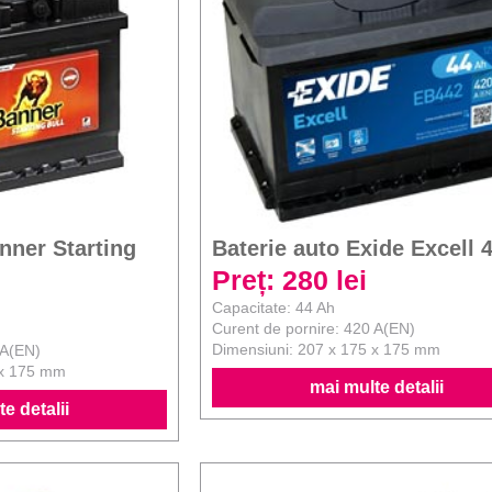
nner Starting
Baterie auto Exide Excell 
Preț: 280 lei
Capacitate: 44 Ah
Curent de pornire: 420 A(EN)
Dimensiuni: 207 x 175 x 175 mm
 A(EN)
 x 175 mm
mai multe detalii
e detalii