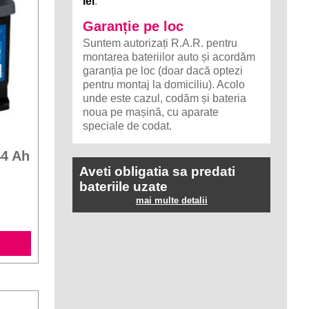
lei
.
Garanție pe loc
Suntem autorizați R.A.R. pentru
montarea bateriilor auto și acordăm
garanția pe loc (doar dacă optezi
pentru montaj la domiciliu). Acolo
unde este cazul, codăm și bateria
noua pe mașină, cu aparate
speciale de codat.
44 Ah
Aveti obligatia sa predati
bateriile uzate
mai multe detalii