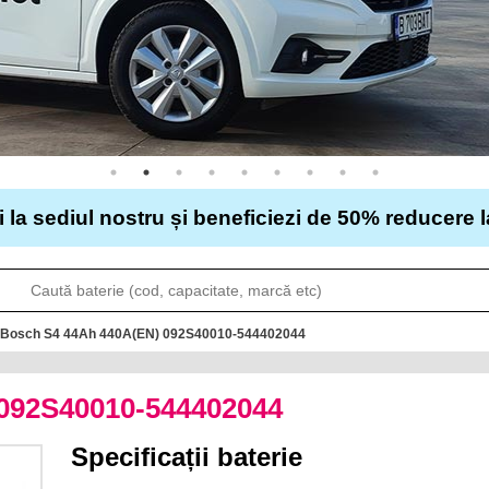
i la sediul nostru și beneficiezi de 50% reducere 
o Bosch S4 44Ah 440A(EN) 092S40010-544402044
 092S40010-544402044
Specificații baterie