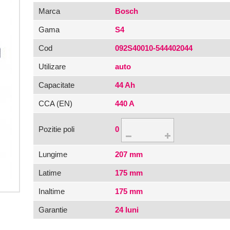
Marca
Bosch
Gama
S4
Cod
092S40010-544402044
Utilizare
auto
Capacitate
44 Ah
CCA (EN)
440 A
Pozitie poli
0
Lungime
207 mm
Latime
175 mm
Inaltime
175 mm
Garantie
24 luni