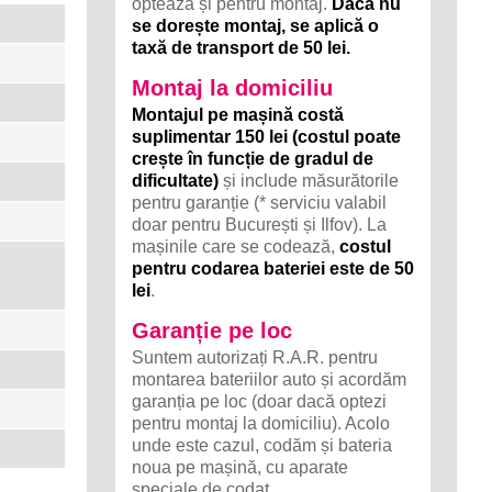
optează și pentru montaj.
Dacă nu
se dorește montaj, se aplică o
taxă de transport de 50 lei.
Montaj la domiciliu
Montajul pe mașină costă
suplimentar 150 lei (costul poate
crește în funcție de gradul de
dificultate)
și include măsurătorile
pentru garanție (* serviciu valabil
doar pentru București și Ilfov). La
mașinile care se codează,
costul
pentru codarea bateriei este de 50
lei
.
Garanție pe loc
Suntem autorizați R.A.R. pentru
montarea bateriilor auto și acordăm
garanția pe loc (doar dacă optezi
pentru montaj la domiciliu). Acolo
unde este cazul, codăm și bateria
noua pe mașină, cu aparate
speciale de codat.