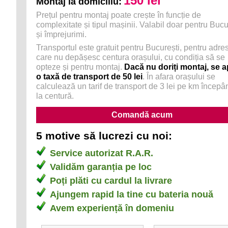
150 lei
Montaj la domiciliu:
Prețul pentru montaj poate crește în funcție de
complexitate și tipul mașinii. Valabil doar pentru Bucu
și împrejurimi.
Transportul este gratuit pentru București, pentru adre
care nu depășesc centura orașului, cu condiția să se
opteze și pentru montaj.
Dacă nu doriți montaj, se a
o taxă de transport de 50 lei
. În afara orașului se
calculează un tarif de transport de 3 lei pe km încep
la centură.
5 motive să lucrezi cu noi:
Service autorizat R.A.R.
Validăm garanția pe loc
Poți plăti cu cardul la livrare
Ajungem rapid la tine cu bateria nouă
Avem experiență în domeniu