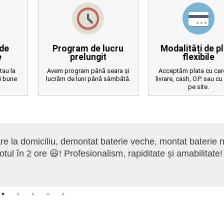
de
Program de lucru
Modalități de p
e
prelungit
flexibile
stau la
Avem program până seara și
Acceptăm plata cu card
i bune
lucrăm de luni până sâmbătă.
livrare, cash, O.P. sau cu
pe site.
are la domiciliu, demontat baterie veche, montat baterie 
totul în 2 ore 😃! Profesionalism, rapiditate și amabilitate!