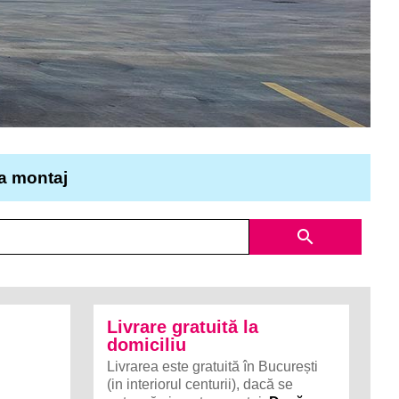
la montaj
search
Livrare gratuită la
domiciliu
Livrarea este gratuită în București
(in interiorul centurii), dacă se