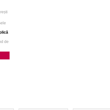
rești
sele
plică
ând de