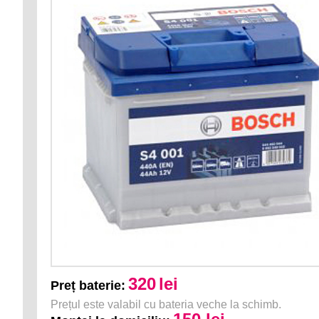
320
lei
Preț baterie:
Prețul este valabil cu bateria veche la schimb.