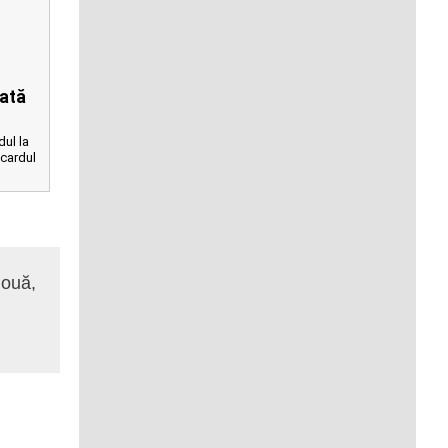
lată
ul la
 cardul
nouă,
Sunt foarte mulțumit de promptitudine ș
Laurențiu Lazăr