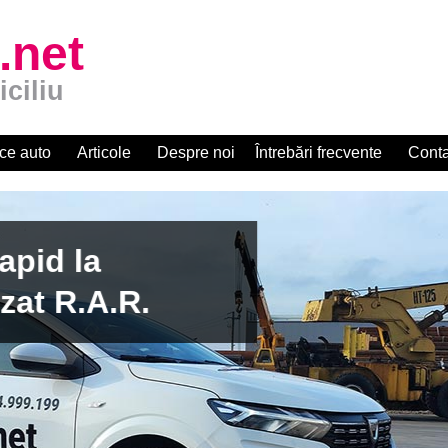
.net
iciliu
ce auto
Articole
Despre noi
Întrebări frecvente
Conta
apid la
zat R.A.R.