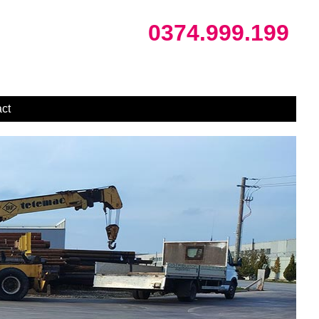
0374.999.199
ct