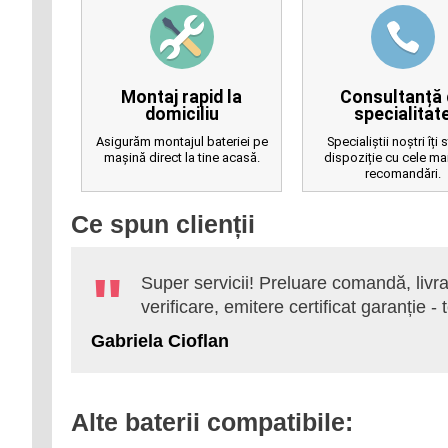
Montaj rapid la
Consultanță 
domiciliu
specialitat
Asigurăm montajul bateriei pe
Specialiștii noștri îți 
mașină direct la tine acasă.
dispoziție cu cele ma
recomandări.
Ce spun clienții
ceeași
Super servicii! Preluare comandă, livr
de azi.
verificare, emitere certificat garanție - 
Gabriela Cioflan
Alte baterii compatibile: