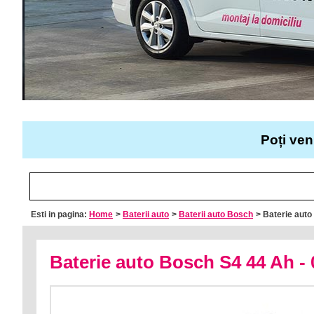
Poți ven
Esti in pagina:
Home
>
Baterii auto
>
Baterii auto Bosch
> Baterie aut
Baterie auto Bosch S4 44 Ah -