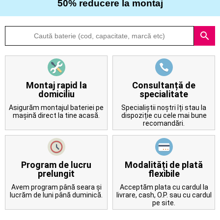
50% reducere la montaj
Despre
search
noi
Întrebări
frecvente
Montaj rapid la
Consultanță de
domiciliu
specialitate
Contact
Asigurăm montajul bateriei pe
Specialiștii noștri îți stau la
mașină direct la tine acasă.
dispoziție cu cele mai bune
recomandări.
Program de lucru
Modalități de plată
prelungit
flexibile
Avem program până seara și
Acceptăm plata cu cardul la
lucrăm de luni până duminică.
livrare, cash, O.P. sau cu cardul
pe site.