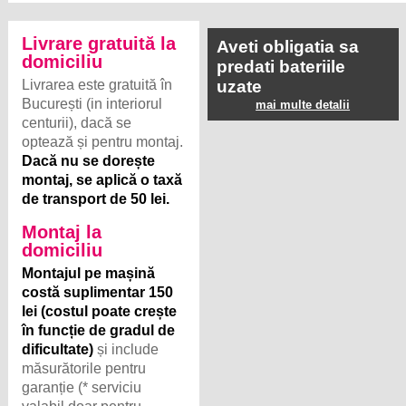
Livrare gratuită la
Aveti obligatia sa
domiciliu
predati bateriile
Livrarea este gratuită în
uzate
București (in interiorul
mai multe detalii
centurii), dacă se
optează și pentru montaj.
Dacă nu se dorește
montaj, se aplică o taxă
de transport de 50 lei.
Montaj la
domiciliu
Montajul pe mașină
costă suplimentar 150
lei (costul poate crește
în funcție de gradul de
dificultate)
și include
măsurătorile pentru
garanție (* serviciu