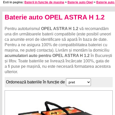
Esti in pagina:
Baterii in functie de masina
>
Baterie auto Opel
>
Baterie auto
Baterie auto OPEL ASTRA H 1.2
Pentru autoturismul
OPEL ASTRA H 1.2
vă recomandăm
una din următoarele baterii compatibile (este posibil uneori
ca anumite erori de identificare să apară în baza de date.
Pentru a ne asigura 100% de compatibilitatea bateriei cu
mașina, ne puteți contacta). Livrăm și montăm la domiciliu
acumulatori auto pentru OPEL ASTRA H 1.2
în București
și Ilfov. Toate bateriile se livrează încărcate 100%, gata de
a fi puse pe mașină, nu este necesară formatarea acestora
ulterior.
Ordonează bateriile în funcție de