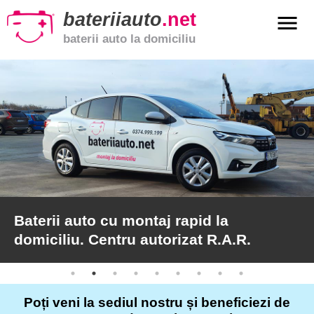
bateriiauto
.net
menu
baterii auto la domiciliu
xpand_more
Baterii
auto
xpand_more
Baterii
moto
xpand_more
Baterii
de
camion
Baterii auto cu montaj rapid la
domiciliu. Centru autorizat R.A.R.
Service
auto
Poți veni la sediul nostru și beneficiezi de
Articole