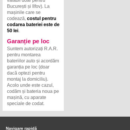
valabil doar pentru
București și Ilfov). La
mașinile care se
codează,
costul pentru
codarea bateriei este de
50 lei
.
Garanție pe loc
Suntem autorizați R.A.R.
pentru montarea
bateriilor auto și acordăm
garanția pe loc (doar
dacă optezi pentru
montaj la domiciliu).
Acolo unde este cazul,
codăm și bateria noua pe
mașină, cu aparate
speciale de codat.
Navigare rapidă