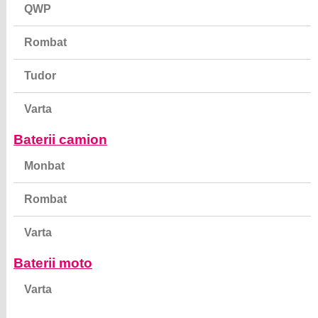
QWP
Rombat
Tudor
Varta
Baterii camion
Monbat
Rombat
Varta
Baterii moto
Varta