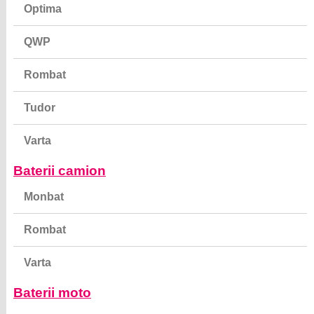
Optima
QWP
Rombat
Tudor
Varta
Baterii camion
Monbat
Rombat
Varta
Baterii moto