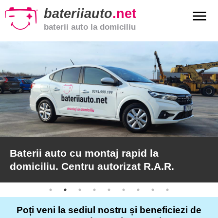
bateriiauto
.net
menu
baterii auto la domiciliu
xpand_more
Baterii
auto
xpand_more
Baterii
moto
xpand_more
Baterii
de
camion
Baterii auto cu montaj rapid la
domiciliu. Centru autorizat R.A.R.
Service
auto
Poți veni la sediul nostru și beneficiezi de
Articole