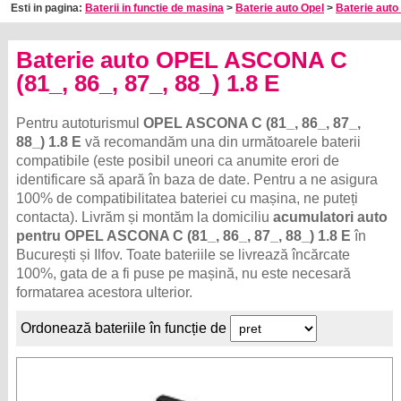
Esti in pagina:
Baterii in functie de masina
>
Baterie auto Opel
>
Baterie auto
Baterie auto OPEL ASCONA C
(81_, 86_, 87_, 88_) 1.8 E
Pentru autoturismul
OPEL ASCONA C (81_, 86_, 87_,
88_) 1.8 E
vă recomandăm una din următoarele baterii
compatibile (este posibil uneori ca anumite erori de
identificare să apară în baza de date. Pentru a ne asigura
100% de compatibilitatea bateriei cu mașina, ne puteți
contacta). Livrăm și montăm la domiciliu
acumulatori auto
pentru OPEL ASCONA C (81_, 86_, 87_, 88_) 1.8 E
în
București și Ilfov. Toate bateriile se livrează încărcate
100%, gata de a fi puse pe mașină, nu este necesară
formatarea acestora ulterior.
Ordonează bateriile în funcție de