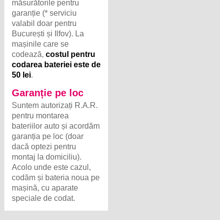
măsurătorile pentru
garanție (* serviciu
valabil doar pentru
București și Ilfov). La
mașinile care se
codează,
costul pentru
codarea bateriei este de
50 lei
.
Garanție pe loc
Suntem autorizați R.A.R.
pentru montarea
bateriilor auto și acordăm
garanția pe loc (doar
dacă optezi pentru
montaj la domiciliu).
Acolo unde este cazul,
codăm și bateria noua pe
mașină, cu aparate
speciale de codat.