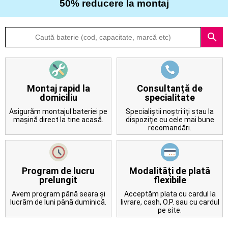
50% reducere la montaj
Despre
search
noi
Întrebări
frecvente
Montaj rapid la
Consultanță de
domiciliu
specialitate
Contact
Asigurăm montajul bateriei pe
Specialiștii noștri îți stau la
mașină direct la tine acasă.
dispoziție cu cele mai bune
recomandări.
Program de lucru
Modalități de plată
prelungit
flexibile
Avem program până seara și
Acceptăm plata cu cardul la
lucrăm de luni până duminică.
livrare, cash, O.P. sau cu cardul
pe site.