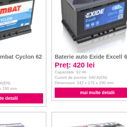
ombat Cyclon 62
Baterie auto Exide Excell 
Preț: 420 lei
Capacitate: 62 Ah
Curent de pornire: 540 A(EN)
Dimensiuni: 242 x 175 x 190 mm
 A(EN)
 x 190 mm
mai multe detalii
e detalii