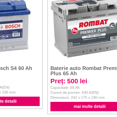
osch S4 60 Ah
Baterie auto Rombat Prem
Plus 65 Ah
Preț: 500 lei
 A(EN)
Capacitate: 65 Ah
 x 190 mm
Curent de pornire: 640 A(EN)
Dimensiuni: 242 x 175 x 190 mm
e detalii
mai multe detalii