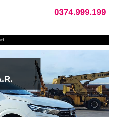
0374.999.199
ct