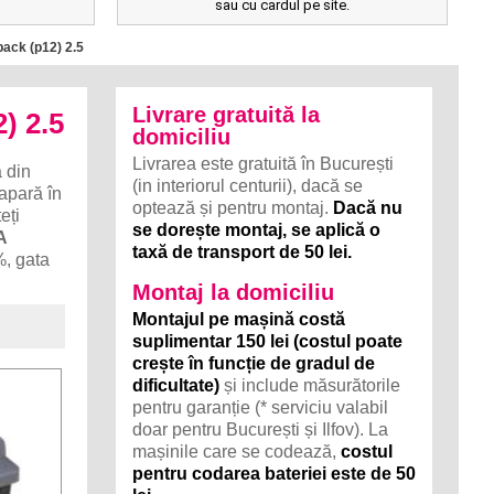
sau cu cardul pe site.
ack (p12) 2.5
Livrare gratuită la
) 2.5
domiciliu
Livrarea este gratuită în București
 din
(in interiorul centurii), dacă se
 apară în
optează și pentru montaj.
Dacă nu
eți
se dorește montaj, se aplică o
A
taxă de transport de 50 lei.
%, gata
Montaj la domiciliu
Montajul pe mașină costă
suplimentar 150 lei (costul poate
crește în funcție de gradul de
dificultate)
și include măsurătorile
pentru garanție (* serviciu valabil
doar pentru București și Ilfov). La
mașinile care se codează,
costul
pentru codarea bateriei este de 50