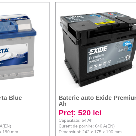
rta Blue
Baterie auto Exide Premiu
Ah
Preț: 520 lei
Capacitate: 64 Ah
 A(EN)
Curent de pornire: 640 A(EN)
 x 190 mm
Dimensiuni: 242 x 175 x 190 mm