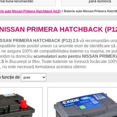
mai bune recomandări.
până duminică.
rie auto Nissan Primera Hatchback (p12)
> Baterie auto Nissan Primera Hatchb
o NISSAN PRIMERA HATCHBACK (P12
ISSAN PRIMERA HATCHBACK (P12) 2.5
vă recomandăm una
patibile (este posibil uneori ca anumite erori de identificare să
 ne asigura 100% de compatibilitatea bateriei cu mașina, ne put
ontăm la domiciliu
acumulatori auto pentru NISSAN PRIMER
.5
în București și Ilfov. Toate bateriile se livrează încărcate 100
, nu este necesară formatarea acestora ulterior.
n funcție de