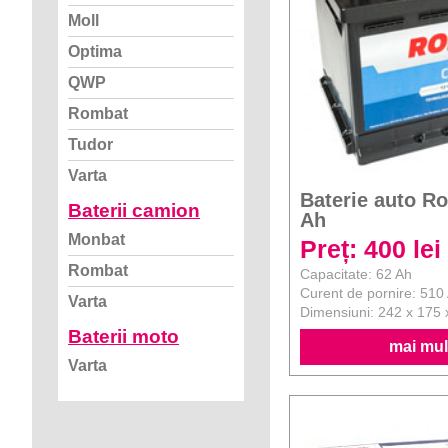
Moll
Optima
QWP
Rombat
Tudor
Varta
Baterie auto R
Baterii camion
Ah
Monbat
Preț: 400 lei
Rombat
Capacitate: 62 Ah
Curent de pornire: 510
Varta
Dimensiuni: 242 x 175
Baterii moto
mai mult
Varta