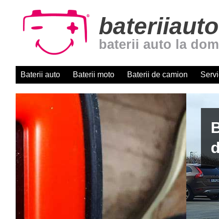
bateriiauto
baterii auto la dom
Baterii auto
Baterii moto
Baterii de camion
Servi
Baterii auto cu montaj r
domiciliu. Centru autori