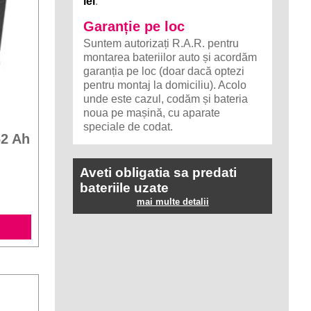
lei
.
Garanție pe loc
Suntem autorizați R.A.R. pentru
montarea bateriilor auto și acordăm
garanția pe loc (doar dacă optezi
pentru montaj la domiciliu). Acolo
unde este cazul, codăm și bateria
noua pe mașină, cu aparate
speciale de codat.
62 Ah
Aveti obligatia sa predati
bateriile uzate
mai multe detalii