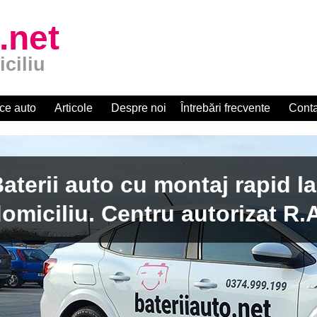
.net
iciliu
ce auto
Articole
Despre noi
Întrebări frecvente
Conta
apid la
zat R.A.R.