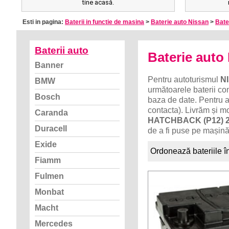
tine acasă.
Esti in pagina:
Baterii in functie de masina
>
Baterie auto Nissan
>
Bate
Baterii auto
Baterie aut
Banner
Pentru autoturismul
N
BMW
următoarele baterii com
Bosch
baza de date. Pentru a
contacta). Livrăm și m
Caranda
HATCHBACK (P12) 2
Duracell
de a fi puse pe mașină
Exide
Ordonează bateriile î
Fiamm
Fulmen
Monbat
Macht
Mercedes