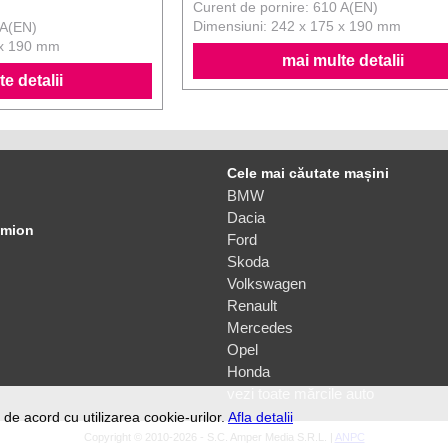
Curent de pornire: 610 A(EN)
Dimensiuni: 242 x 175 x 190 mm
 A(EN)
 x 190 mm
mai multe detalii
e detalii
Cele mai căutate mașini
BMW
Dacia
amion
Ford
Skoda
Volkswagen
Renault
Mercedes
Opel
Honda
vezi toate mărcile auto
de acord cu utilizarea cookie-urilor.
Afla detalii
Copyright © 2010-2026 - S.C. Amper Media S.R.L. |
ANPC