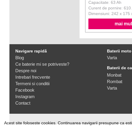
Capacitate: 63 Ah
Curent de pornire: 610
Dimensiuni: 242 x 175
mai mult
Navigare rapidă
Baterii moto
Blog
Varta
Ce baterie mi se potriveste?
Baterii de c
Despre noi
Monbat
Intrebari frecvente
Rombat
Termeni si conditii
Varta
Facebook
Instagram
Contact
Acest site foloseste cookies. Continuarea navigarii presupune ca esti 