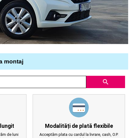
la montaj
search
lungit
Modalități de plată flexibile
ăm de luni
Acceptăm plata cu cardul la livrare, cash, O.P.