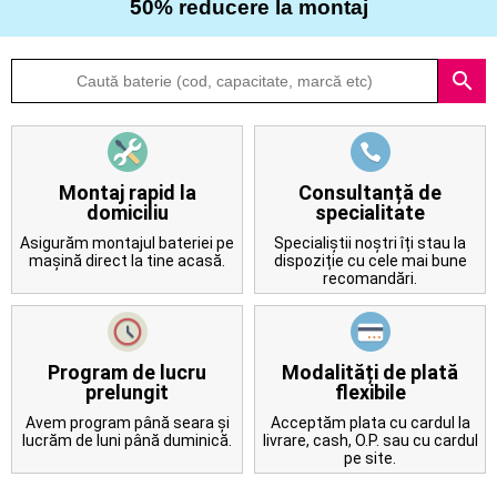
50% reducere la montaj
Despre
search
noi
Întrebări
frecvente
Montaj rapid la
Consultanță de
domiciliu
specialitate
Contact
Asigurăm montajul bateriei pe
Specialiștii noștri îți stau la
mașină direct la tine acasă.
dispoziție cu cele mai bune
recomandări.
Program de lucru
Modalități de plată
prelungit
flexibile
Avem program până seara și
Acceptăm plata cu cardul la
lucrăm de luni până duminică.
livrare, cash, O.P. sau cu cardul
pe site.