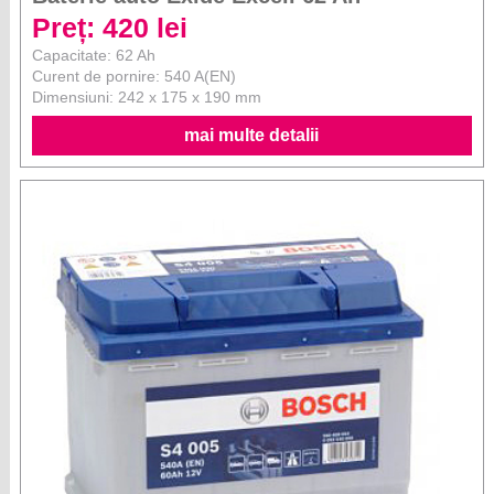
Preț: 420 lei
Capacitate: 62 Ah
Curent de pornire: 540 A(EN)
Dimensiuni: 242 x 175 x 190 mm
mai multe detalii