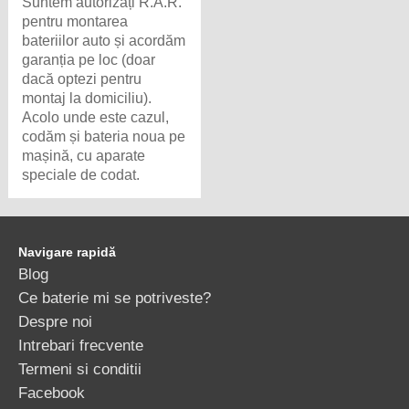
Suntem autorizați R.A.R.
pentru montarea
bateriilor auto și acordăm
garanția pe loc (doar
dacă optezi pentru
montaj la domiciliu).
Acolo unde este cazul,
codăm și bateria noua pe
mașină, cu aparate
speciale de codat.
Navigare rapidă
Blog
Ce baterie mi se potriveste?
Despre noi
Intrebari frecvente
Termeni si conditii
Facebook