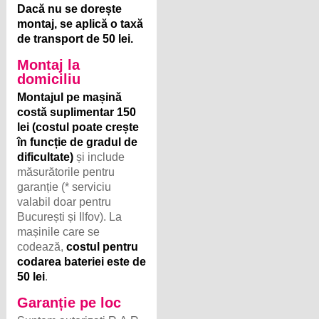
Dacă nu se dorește
montaj, se aplică o taxă
de transport de 50 lei.
Montaj la
domiciliu
Montajul pe mașină
costă suplimentar 150
lei (costul poate crește
în funcție de gradul de
dificultate)
și include
măsurătorile pentru
garanție (* serviciu
valabil doar pentru
București și Ilfov). La
mașinile care se
codează,
costul pentru
codarea bateriei este de
50 lei
.
Garanție pe loc