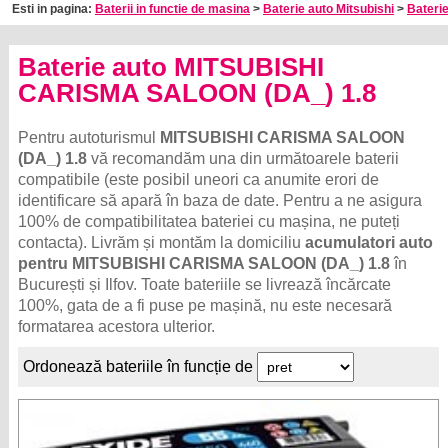
Esti in pagina:
Baterii in functie de masina
>
Baterie auto Mitsubishi
>
Baterie
Baterie auto MITSUBISHI
CARISMA SALOON (DA_) 1.8
Pentru autoturismul
MITSUBISHI CARISMA SALOON
(DA_) 1.8
vă recomandăm una din următoarele baterii
compatibile (este posibil uneori ca anumite erori de
identificare să apară în baza de date. Pentru a ne asigura
100% de compatibilitatea bateriei cu mașina, ne puteți
contacta). Livrăm și montăm la domiciliu
acumulatori auto
pentru MITSUBISHI CARISMA SALOON (DA_) 1.8
în
București și Ilfov. Toate bateriile se livrează încărcate
100%, gata de a fi puse pe mașină, nu este necesară
formatarea acestora ulterior.
Ordonează bateriile în funcție de