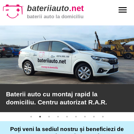
bateriiauto
.net
menu
baterii auto la domiciliu
xpand_more
Baterii
auto
xpand_more
Baterii
moto
xpand_more
Baterii
de
camion
Baterii auto cu montaj rapid la
domiciliu. Centru autorizat R.A.R.
Service
auto
Poți veni la sediul nostru și beneficiezi de
Articole