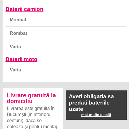
Baterii camion
Monbat
Rombat
Varta
Baterii moto
Varta
Livrare gratuită la
Aveti obligatia sa
domiciliu
predati bateriile
Livrarea este gratuită în
uzate
București (in interiorul
mai multe detalii
centurii), dacă se
optează și pentru montaj.