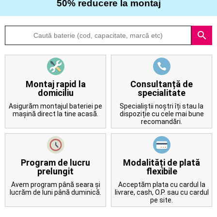
50% reducere la montaj
Despre
search
noi
Întrebări
frecvente
Montaj rapid la
Consultanță de
domiciliu
specialitate
Contact
Asigurăm montajul bateriei pe
Specialiștii noștri îți stau la
mașină direct la tine acasă.
dispoziție cu cele mai bune
recomandări.
Program de lucru
Modalități de plată
prelungit
flexibile
Avem program până seara și
Acceptăm plata cu cardul la
lucrăm de luni până duminică.
livrare, cash, O.P. sau cu cardul
pe site.