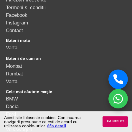
Termeni si conditii
Facebook
Instagram
Contact
Baterii moto
Varta
Baterii de camion
Monbat
Rombat
Varta
Cele mai căutate mașini
BMW
Dacia
Ford
Acest site foloseste cookies. Continuarea
Skoda
navigarii presupune ca esti de acord cu
AM INTELES
utilizarea cookie-urilor.
Afla detalii
Volkswagen