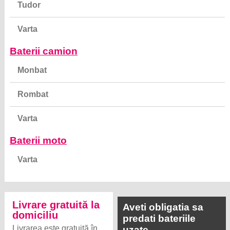
Tudor
Varta
Baterii camion
Monbat
Rombat
Varta
Baterii moto
Varta
Livrare gratuită la
Aveti obligatia sa
domiciliu
predati bateriile
Livrarea este gratuită în
uzate