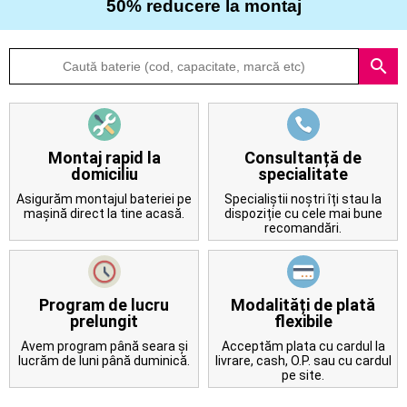
50% reducere la montaj
Despre
search
noi
Întrebări
frecvente
Montaj rapid la
Consultanță de
domiciliu
specialitate
Contact
Asigurăm montajul bateriei pe
Specialiștii noștri îți stau la
mașină direct la tine acasă.
dispoziție cu cele mai bune
recomandări.
Program de lucru
Modalități de plată
prelungit
flexibile
Avem program până seara și
Acceptăm plata cu cardul la
lucrăm de luni până duminică.
livrare, cash, O.P. sau cu cardul
pe site.