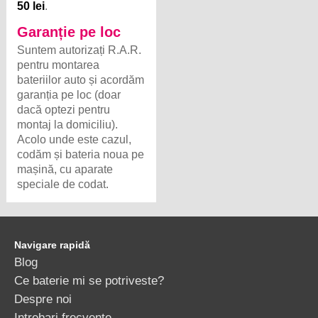
50 lei
.
Garanție pe loc
Suntem autorizați R.A.R.
pentru montarea
bateriilor auto și acordăm
garanția pe loc (doar
dacă optezi pentru
montaj la domiciliu).
Acolo unde este cazul,
codăm și bateria noua pe
mașină, cu aparate
speciale de codat.
Navigare rapidă
Blog
Ce baterie mi se potriveste?
Despre noi
Intrebari frecvente