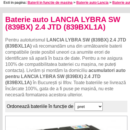
Esti in pagina:
Baterii in functie de masina
>
Baterie auto Lancia
>
Baterie au
Baterie auto LANCIA LYBRA SW
(839BX) 2.4 JTD (839BXL1A)
Pentru autoturismul
LANCIA LYBRA SW (839BX) 2.4 JTD
(839BXL1A)
vă recomandăm una din următoarele baterii
compatibile (este posibil uneori ca anumite erori de
identificare să apară în baza de date. Pentru a ne asigura
100% de compatibilitatea bateriei cu mașina, ne puteți
contacta). Livrăm și montăm la domiciliu
acumulatori auto
pentru LANCIA LYBRA SW (839BX) 2.4 JTD
(839BXL1A)
în București și Ilfov. Toate bateriile se livrează
încărcate 100%, gata de a fi puse pe mașină, nu este
necesară formatarea acestora ulterior.
Ordonează bateriile în funcție de