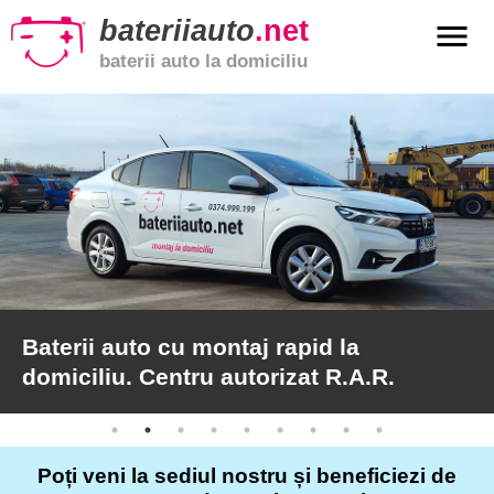
bateriiauto
.net
menu
baterii auto la domiciliu
xpand_more
Baterii
auto
xpand_more
Baterii
moto
xpand_more
Baterii
de
camion
Baterii auto cu montaj rapid la
domiciliu. Centru autorizat R.A.R.
Service
auto
Poți veni la sediul nostru și beneficiezi de
Articole