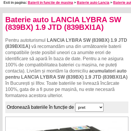
Esti in pagina:
Baterii in functie de masina
>
Baterie auto Lancia
>
Baterie au
Baterie auto LANCIA LYBRA SW
(839BX) 1.9 JTD (839BXI1A)
Pentru autoturismul
LANCIA LYBRA SW (839BX) 1.9 JTD
(839BXI1A)
vă recomandăm una din următoarele baterii
compatibile (este posibil uneori ca anumite erori de
identificare să apară în baza de date. Pentru a ne asigura
100% de compatibilitatea bateriei cu mașina, ne puteți
contacta). Livrăm și montăm la domiciliu
acumulatori auto
pentru LANCIA LYBRA SW (839BX) 1.9 JTD (839BXI1A)
în București și Ilfov. Toate bateriile se livrează încărcate
100%, gata de a fi puse pe mașină, nu este necesară
formatarea acestora ulterior.
Ordonează bateriile în funcție de