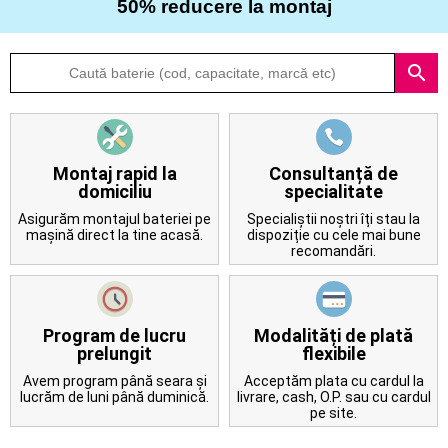
50% reducere la montaj
Despre
search
noi
Întrebări
frecvente
Montaj rapid la
Consultanță de
domiciliu
specialitate
Contact
Asigurăm montajul bateriei pe
Specialiștii noștri îți stau la
mașină direct la tine acasă.
dispoziție cu cele mai bune
recomandări.
Program de lucru
Modalități de plată
prelungit
flexibile
Avem program până seara și
Acceptăm plata cu cardul la
lucrăm de luni până duminică.
livrare, cash, O.P. sau cu cardul
pe site.