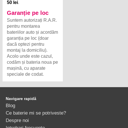
50 lei
.
Garanție pe loc
Suntem autorizați R.A.R.
pentru montarea
bateriilor auto și acordăm
garanția pe loc (doar
dacă optezi pentru
montaj la domiciliu).
Acolo unde este cazul,
codăm și bateria noua pe
mașină, cu aparate
speciale de codat.
Navigare rapidă
Blog
Ce baterie mi se potriveste?
Despre noi
Intrebari frecvente