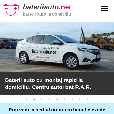
bateriiauto
.net
menu
baterii auto la domiciliu
xpand_more
Baterii
auto
xpand_more
Baterii
moto
xpand_more
Baterii
de
camion
Baterii auto cu montaj rapid la
domiciliu. Centru autorizat R.A.R.
Service
auto
Poți veni la sediul nostru și beneficiezi de
Articole