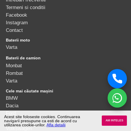
Termeni si conditii
Facebook
Instagram
Contact
Baterii moto
Varta
Baterii de camion
Monbat
Rombat
Varta
Cele mai căutate mașini
BMW
Dacia
Ford
Acest site foloseste cookies. Continuarea
Skoda
navigarii presupune ca esti de acord cu
AM INTELES
utilizarea cookie-urilor.
Afla detalii
Volkswagen