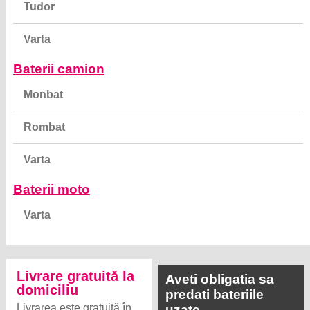
Tudor
Varta
Baterii camion
Monbat
Rombat
Varta
Baterii moto
Varta
Livrare gratuită la
Aveti obligatia sa
domiciliu
predati bateriile
Livrarea este gratuită în
uzate