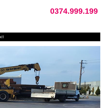
0374.999.199
ct