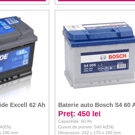
ide Excell 62 Ah
Baterie auto Bosch S4 60 
Preț: 450 lei
Capacitate: 60 Ah
 A(EN)
Curent de pornire: 540 A(EN)
 x 190 mm
Dimensiuni: 242 x 175 x 190 mm