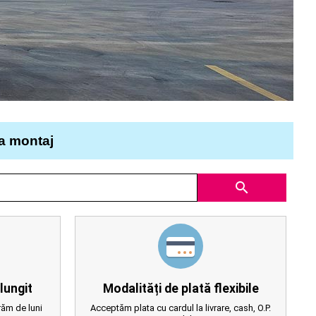
la montaj
search
lungit
Modalități de plată flexibile
ăm de luni
Acceptăm plata cu cardul la livrare, cash, O.P.