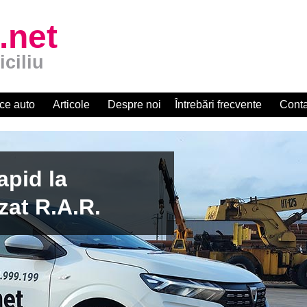
.net
iciliu
ce auto
Articole
Despre noi
Întrebări frecvente
Conta
apid la
zat R.A.R.