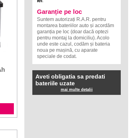
lei
.
Garanție pe loc
Suntem autorizați R.A.R. pentru
montarea bateriilor auto și acordăm
garanția pe loc (doar dacă optezi
pentru montaj la domiciliu). Acolo
unde este cazul, codăm și bateria
noua pe mașină, cu aparate
speciale de codat.
Ah
Aveti obligatia sa predati
bateriile uzate
mai multe detalii