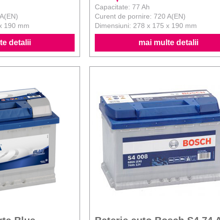
Capacitate: 77 Ah
 A(EN)
Curent de pornire: 720 A(EN)
 x 190 mm
Dimensiuni: 278 x 175 x 190 mm
e detalii
mai multe detalii