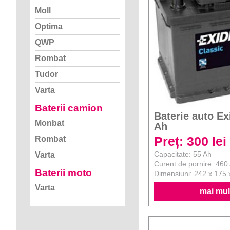
Moll
Optima
QWP
Rombat
Tudor
Varta
Baterii camion
Baterie auto Ex
Monbat
Ah
Preț: 300 lei
Rombat
Capacitate: 55 Ah
Varta
Curent de pornire: 460
Baterii moto
Dimensiuni: 242 x 175
Varta
mai mult