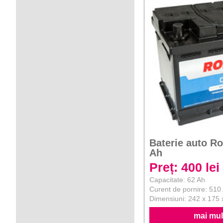
Baterie auto R
Ah
Preț: 400 lei
Capacitate: 62 Ah
Curent de pornire: 510
Dimensiuni: 242 x 175
mai mult