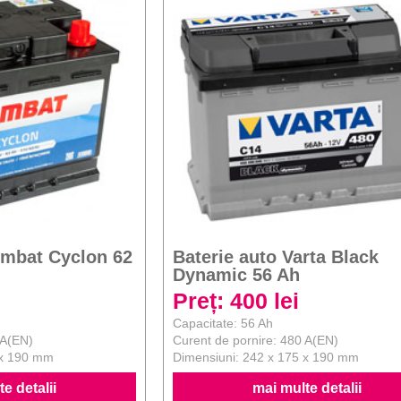
ombat Cyclon 62
Baterie auto Varta Black
Dynamic 56 Ah
Preț: 400 lei
Capacitate: 56 Ah
 A(EN)
Curent de pornire: 480 A(EN)
 x 190 mm
Dimensiuni: 242 x 175 x 190 mm
e detalii
mai multe detalii