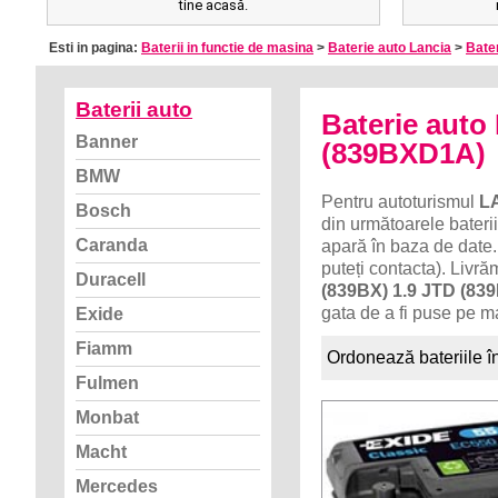
tine acasă.
Esti in pagina:
Baterii in functie de masina
>
Baterie auto Lancia
>
Bate
Baterii auto
Baterie aut
Banner
(839BXD1A)
BMW
Pentru autoturismul
L
Bosch
din următoarele baterii
Caranda
apară în baza de date.
puteți contacta). Livr
Duracell
(839BX) 1.9 JTD (8
gata de a fi puse pe m
Exide
Fiamm
Ordonează bateriile î
Fulmen
Monbat
Macht
Mercedes