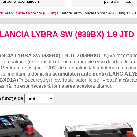
mai bune recomandări.
până duminică.
rie auto Lancia Lybra Sw (839bx)
> Baterie auto Lancia Lybra Sw (839bx) 1.9 
o LANCIA LYBRA SW (839BX) 1.9 JTD
ANCIA LYBRA SW (839BX) 1.9 JTD (839BXD1A)
vă recoman
 compatibile (este posibil uneori ca anumite erori de identificare
 Pentru a ne asigura 100% de compatibilitatea bateriei cu mași
ăm și montăm la domiciliu
acumulatori auto pentru LANCIA L
39BXD1A)
în București și Ilfov. Toate bateriile se livrează încărc
așină, nu este necesară formatarea acestora ulterior.
n funcție de