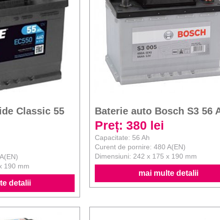
ide Classic 55
Baterie auto Bosch S3 56 
Preț: 380 lei
Capacitate: 56 Ah
Curent de pornire: 480 A(EN)
Dimensiuni: 242 x 175 x 190 mm
 A(EN)
 x 190 mm
mai multe detalii
e detalii