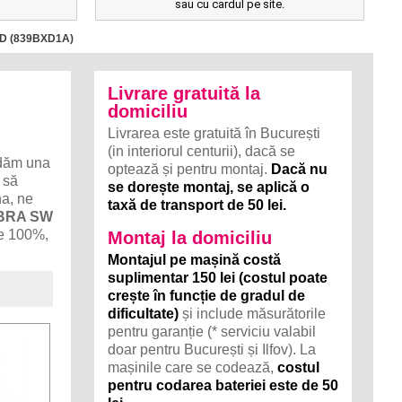
sau cu cardul pe site.
JTD (839BXD1A)
Livrare gratuită la
domiciliu
Livrarea este gratuită în București
(in interiorul centurii), dacă se
dăm una
optează și pentru montaj.
Dacă nu
 să
se dorește montaj, se aplică o
na, ne
taxă de transport de 50 lei.
YBRA SW
ate 100%,
Montaj la domiciliu
Montajul pe mașină costă
suplimentar 150 lei (costul poate
crește în funcție de gradul de
dificultate)
și include măsurătorile
pentru garanție (* serviciu valabil
doar pentru București și Ilfov). La
mașinile care se codează,
costul
pentru codarea bateriei este de 50