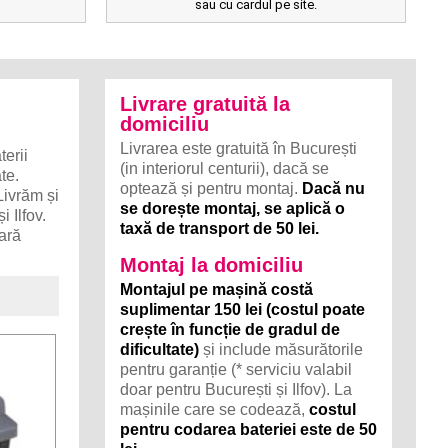
sau cu cardul pe site.
Livrare gratuită la
domiciliu
Livrarea este gratuită în București
erii
(in interiorul centurii), dacă se
te.
optează și pentru montaj.
Dacă nu
Livrăm și
se dorește montaj, se aplică o
i Ilfov.
taxă de transport de 50 lei.
sară
Montaj la domiciliu
Montajul pe mașină costă
suplimentar 150 lei (costul poate
crește în funcție de gradul de
dificultate)
și include măsurătorile
pentru garanție (* serviciu valabil
doar pentru București și Ilfov). La
mașinile care se codează,
costul
pentru codarea bateriei este de 50