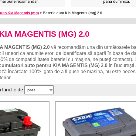
mai bune recomandări.
până duminică.
auto Kia Magentis (mg)
> Baterie auto Kia Magentis (mg) 2.0
o KIA MAGENTIS (MG) 2.0
IA MAGENTIS (MG) 2.0
vă recomandăm una din următoarele bat
il uneori ca anumite erori de identificare să apară în baza de da
0% de compatibilitatea bateriei cu mașina, ne puteți contacta). 
cumulatori auto pentru KIA MAGENTIS (MG) 2.0
în București ș
rează încărcate 100%, gata de a fi puse pe mașină, nu este nece
erior.
n funcție de