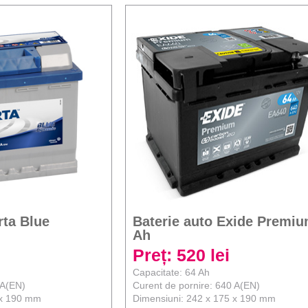
rta Blue
Baterie auto Exide Premiu
Ah
Preț: 520 lei
Capacitate: 64 Ah
 A(EN)
Curent de pornire: 640 A(EN)
 x 190 mm
Dimensiuni: 242 x 175 x 190 mm