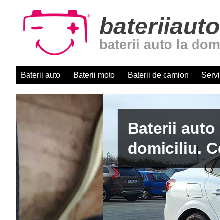
bateriiauto
baterii auto la dom
Baterii auto
Baterii moto
Baterii de camion
Servi
Baterii auto cu montaj r
domiciliu. Centru autori