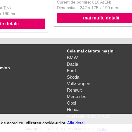
Curent de pornire: 610 A(EN)
Dimensiuni: 242 x 175 x 190 mm
 A(EN)
 x 190 mm
mai multe detalii
e detalii
Cele mai căutate mașini
BMW
Dacia
amion
Ford
Skoda
Volkswagen
Renault
Mercedes
Opel
Honda
vezi toate mărcile auto
de acord cu utilizarea cookie-urilor.
Afla detalii
Copyright © 2010-2026 - S.C. Amper Media S.R.L. |
ANPC