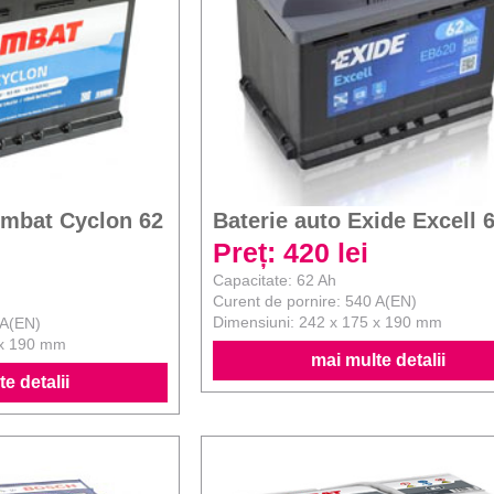
ombat Cyclon 62
Baterie auto Exide Excell 
Preț: 420 lei
Capacitate: 62 Ah
Curent de pornire: 540 A(EN)
Dimensiuni: 242 x 175 x 190 mm
 A(EN)
 x 190 mm
mai multe detalii
e detalii