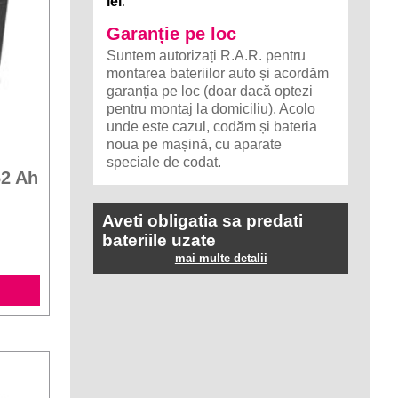
lei
.
Garanție pe loc
Suntem autorizați R.A.R. pentru
montarea bateriilor auto și acordăm
garanția pe loc (doar dacă optezi
pentru montaj la domiciliu). Acolo
unde este cazul, codăm și bateria
noua pe mașină, cu aparate
speciale de codat.
62 Ah
Aveti obligatia sa predati
bateriile uzate
mai multe detalii