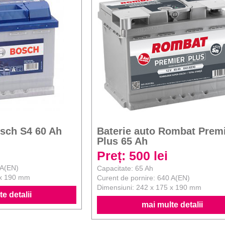
osch S4 60 Ah
Baterie auto Rombat Prem
Plus 65 Ah
Preț: 500 lei
 A(EN)
Capacitate: 65 Ah
 x 190 mm
Curent de pornire: 640 A(EN)
Dimensiuni: 242 x 175 x 190 mm
e detalii
mai multe detalii