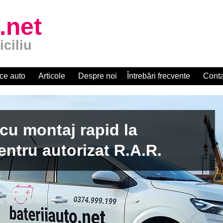
.net
iciliu
ce auto
Articole
Despre noi
Întrebări frecvente
Conta
apid la
zat R.A.R.