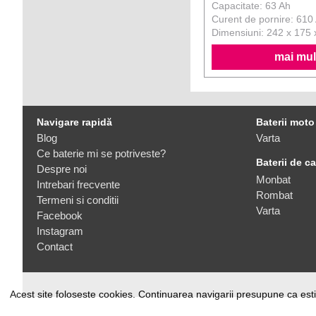
Capacitate: 63 Ah
Curent de pornire: 610
Dimensiuni: 242 x 175
mai mult
Navigare rapidă
Baterii moto
Blog
Varta
Ce baterie mi se potriveste?
Baterii de c
Despre noi
Monbat
Intrebari frecvente
Rombat
Termeni si conditii
Varta
Facebook
Instagram
Contact
Acest site foloseste cookies. Continuarea navigarii presupune ca esti 