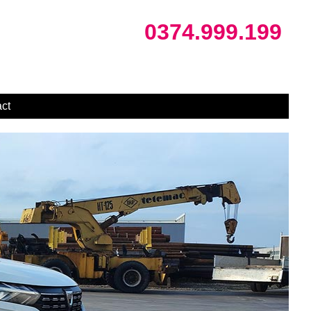
0374.999.199
ct