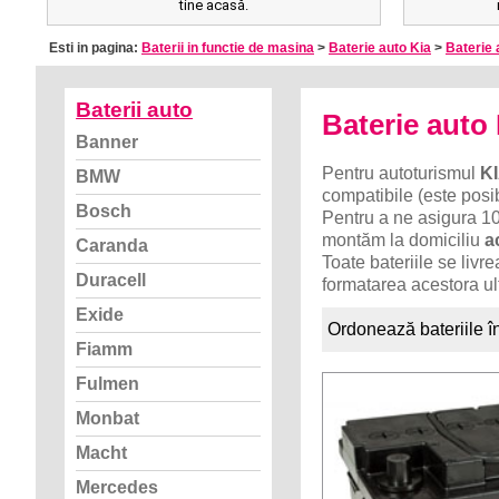
tine acasă.
Esti in pagina:
Baterii in functie de masina
>
Baterie auto Kia
>
Baterie 
Baterii auto
Baterie aut
Banner
Pentru autoturismul
K
BMW
compatibile (este posib
Bosch
Pentru a ne asigura 10
montăm la domiciliu
a
Caranda
Toate bateriile se liv
Duracell
formatarea acestora ult
Exide
Ordonează bateriile î
Fiamm
Fulmen
Monbat
Macht
Mercedes