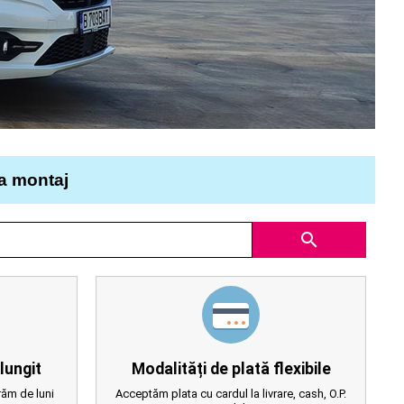
la montaj
search
lungit
Modalități de plată flexibile
ăm de luni
Acceptăm plata cu cardul la livrare, cash, O.P.