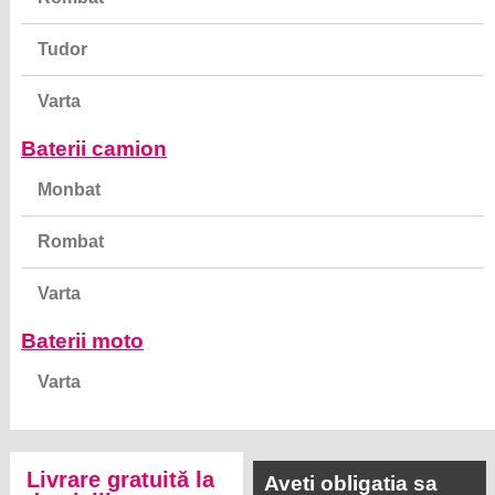
Tudor
Varta
Baterii camion
Monbat
Rombat
Varta
Baterii moto
Varta
Livrare gratuită la
Aveti obligatia sa