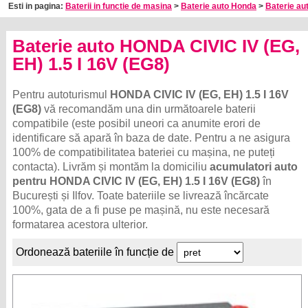
Esti in pagina:
Baterii in functie de masina
>
Baterie auto Honda
>
Baterie aut
Baterie auto HONDA CIVIC IV (EG,
EH) 1.5 I 16V (EG8)
Pentru autoturismul
HONDA CIVIC IV (EG, EH) 1.5 I 16V
(EG8)
vă recomandăm una din următoarele baterii
compatibile (este posibil uneori ca anumite erori de
identificare să apară în baza de date. Pentru a ne asigura
100% de compatibilitatea bateriei cu mașina, ne puteți
contacta). Livrăm și montăm la domiciliu
acumulatori auto
pentru HONDA CIVIC IV (EG, EH) 1.5 I 16V (EG8)
în
București și Ilfov. Toate bateriile se livrează încărcate
100%, gata de a fi puse pe mașină, nu este necesară
formatarea acestora ulterior.
Ordonează bateriile în funcție de