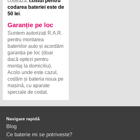
codează,
costul pentru
codarea bateriei este de
50 lei
.
Garanție pe loc
Suntem autorizați R.A.R.
pentru montarea
bateriilor auto și acordăm
garanția pe loc (doar
dacă optezi pentru
montaj la domiciliu).
Acolo unde este cazul,
codăm și bateria noua pe
mașină, cu aparate
speciale de codat.
Navigare rapidă
Blog
Ce baterie mi se potriveste?