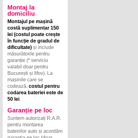
Montaj la
domiciliu
Montajul pe mașină
costă suplimentar 150
lei (costul poate crește
în funcție de gradul de
dificultate)
și include
măsurătorile pentru
garanție (* serviciu
valabil doar pentru
București și Ilfov). La
mașinile care se
codează,
costul pentru
codarea bateriei este de
50 lei
.
Garanție pe loc
Suntem autorizați R.A.R.
pentru montarea
bateriilor auto și acordăm
garanția pe loc (doar