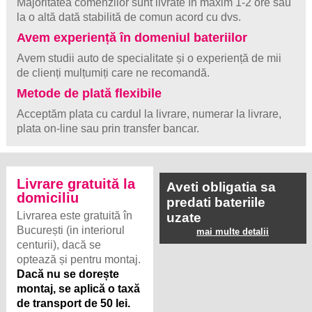
Majoritatea comenzilor sunt livrate în maxim 1-2 ore sau
la o altă dată stabilită de comun acord cu dvs.
Avem experiență în domeniul bateriilor
Avem studii auto de specialitate și o experiență de mii
de clienți mulțumiți care ne recomandă.
Metode de plată flexibile
Acceptăm plata cu cardul la livrare, numerar la livrare,
plata on-line sau prin transfer bancar.
Livrare gratuită la
Aveti obligatia sa
domiciliu
predati bateriile
Livrarea este gratuită în
uzate
București (in interiorul
mai multe detalii
centurii), dacă se
optează și pentru montaj.
Dacă nu se dorește
montaj, se aplică o taxă
de transport de 50 lei.