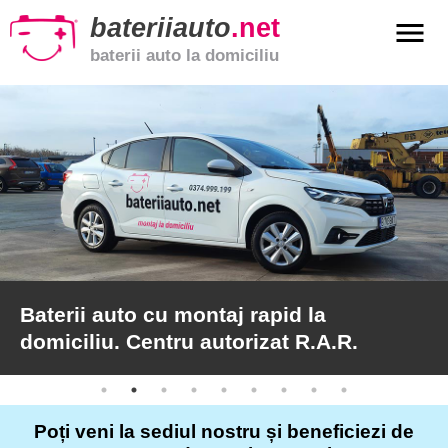
bateriiauto
.net
menu
baterii auto la domiciliu
xpand_more
Baterii
auto
xpand_more
Baterii
moto
xpand_more
Baterii
de
camion
Baterii auto cu montaj rapid la
domiciliu. Centru autorizat R.A.R.
Service
auto
Poți veni la sediul nostru și beneficiezi de
Articole