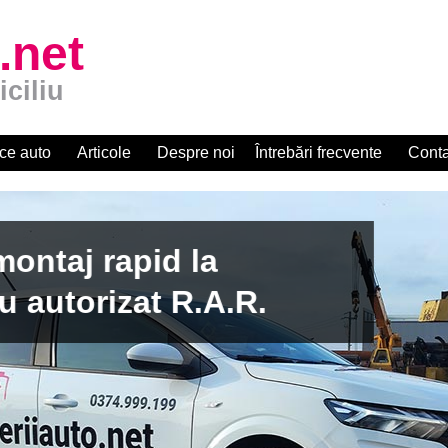
.net
iciliu
ce auto
Articole
Despre noi
Întrebări frecvente
Conta
apid la
zat R.A.R.