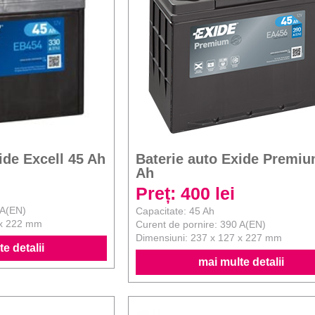
ide Excell 45 Ah
Baterie auto Exide Premiu
Ah
Preț: 400 lei
 A(EN)
Capacitate: 45 Ah
 x 222 mm
Curent de pornire: 390 A(EN)
Dimensiuni: 237 x 127 x 227 mm
e detalii
mai multe detalii