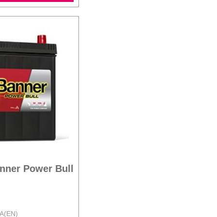
anner Power Bull
 A(EN)