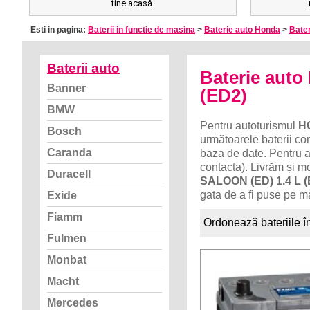
tine acasă.
Esti in pagina:
Baterii in functie de masina
>
Baterie auto Honda
>
Bater
Baterii auto
Baterie auto
Banner
(ED2)
BMW
Pentru autoturismul
HO
Bosch
următoarele baterii com
Caranda
baza de date. Pentru a
contacta). Livrăm și m
Duracell
SALOON (ED) 1.4 L (
gata de a fi puse pe m
Exide
Fiamm
Ordonează bateriile î
Fulmen
Monbat
Macht
Mercedes