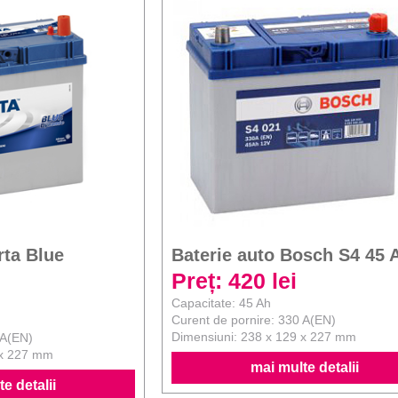
rta Blue
Baterie auto Bosch S4 45 
Preț: 420 lei
Capacitate: 45 Ah
Curent de pornire: 330 A(EN)
Dimensiuni: 238 x 129 x 227 mm
 A(EN)
 x 227 mm
mai multe detalii
e detalii