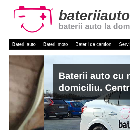
bateriiauto
baterii auto la dom
Baterii auto
Baterii moto
Baterii de camion
Servi
Baterii auto cu montaj r
domiciliu. Centru autori