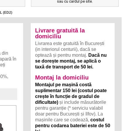
sau cu cardul pe site.
 L (ED2)
Livrare gratuită la
domiciliu
Livrarea este gratuită în București
(in interiorul centurii), dacă se
 din
optează și pentru montaj.
Dacă nu
 apară în
se dorește montaj, se aplică o
eți
taxă de transport de 50 lei.
100%,
Montaj la domiciliu
Montajul pe mașină costă
suplimentar 150 lei (costul poate
crește în funcție de gradul de
dificultate)
și include măsurătorile
pentru garanție (* serviciu valabil
doar pentru București și Ilfov). La
mașinile care se codează,
costul
pentru codarea bateriei este de 50