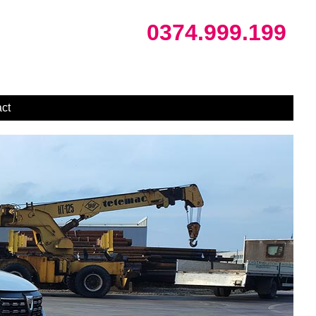
0374.999.199
ct