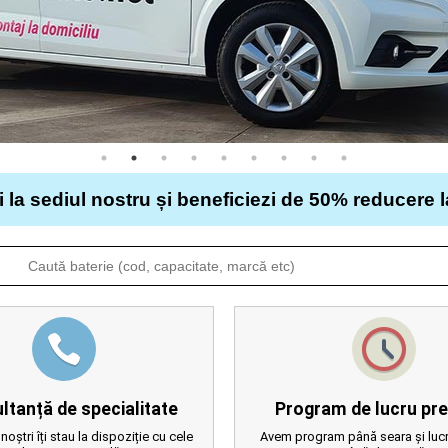
i la sediul nostru și beneficiezi de 50% reducere 
ltanță de specialitate
Program de lucru pre
 noștri îți stau la dispoziție cu cele
Avem program până seara și lucr