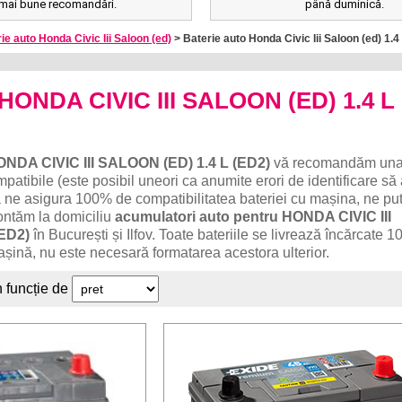
mai bune recomandări.
până duminică.
ie auto Honda Civic Iii Saloon (ed)
> Baterie auto Honda Civic Iii Saloon (ed) 1.4
 HONDA CIVIC III SALOON (ED) 1.4 L
NDA CIVIC III SALOON (ED) 1.4 L (ED2)
vă recomandăm una
patibile (este posibil uneori ca anumite erori de identificare să
 ne asigura 100% de compatibilitatea bateriei cu mașina, ne put
ontăm la domiciliu
acumulatori auto pentru HONDA CIVIC III
ED2)
în București și Ilfov. Toate bateriile se livrează încărcate 
așină, nu este necesară formatarea acestora ulterior.
n funcție de