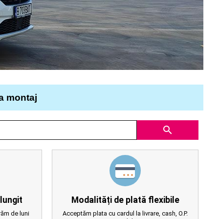
la montaj
search
lungit
Modalități de plată flexibile
ăm de luni
Acceptăm plata cu cardul la livrare, cash, O.P.