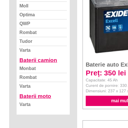
Moll
Optima
QWP
Rombat
Tudor
Varta
Baterii camion
Baterie auto Ex
Monbat
Preț: 350 lei
Rombat
Capacitate: 45 Ah
Curent de pornire: 330
Varta
Dimensiuni: 237 x 127
Baterii moto
mai mult
Varta