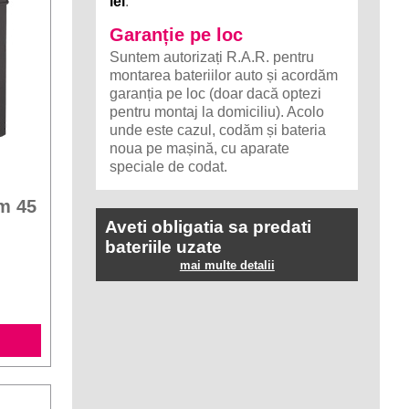
lei
.
Garanție pe loc
Suntem autorizați R.A.R. pentru
montarea bateriilor auto și acordăm
garanția pe loc (doar dacă optezi
pentru montaj la domiciliu). Acolo
unde este cazul, codăm și bateria
noua pe mașină, cu aparate
speciale de codat.
m 45
Aveti obligatia sa predati
bateriile uzate
mai multe detalii