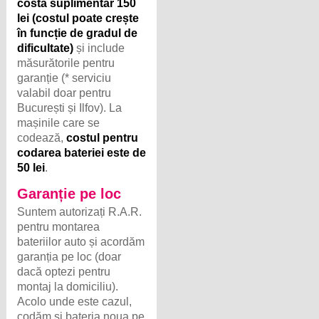
costă suplimentar 150
lei (costul poate crește
în funcție de gradul de
dificultate)
și include
măsurătorile pentru
garanție (* serviciu
valabil doar pentru
București și Ilfov). La
mașinile care se
codează,
costul pentru
codarea bateriei este de
50 lei
.
Garanție pe loc
Suntem autorizați R.A.R.
pentru montarea
bateriilor auto și acordăm
garanția pe loc (doar
dacă optezi pentru
montaj la domiciliu).
Acolo unde este cazul,
codăm și bateria noua pe