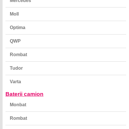
Mercedes
Moll
Optima
QWP
Rombat
Tudor
Varta
Baterii camion
Monbat
Rombat