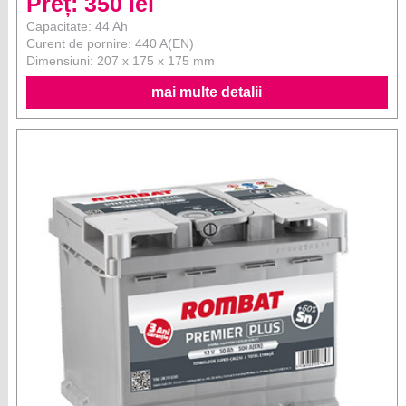
Preț: 350 lei
Capacitate: 44 Ah
Curent de pornire: 440 A(EN)
Dimensiuni: 207 x 175 x 175 mm
mai multe detalii