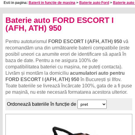
Esti in pagina:
Baterii in functie de masina
>
Baterie auto Ford
>
Baterie auto 
Baterie auto FORD ESCORT I
(AFH, ATH) 950
Pentru autoturismul
FORD ESCORT I (AFH, ATH) 950
vă
recomandăm una din următoarele baterii compatibile (este
posibil uneori ca anumite erori de identificare să apară în
baza de date. Pentru a ne asigura 100% de
compatibilitatea bateriei cu mașina, ne puteți contacta).
Livrăm și montăm la domiciliu
acumulatori auto pentru
FORD ESCORT I (AFH, ATH) 950
în București și Ilfov.
Toate bateriile se livrează încărcate 100%, gata de a fi puse
pe mașină, nu este necesară formatarea acestora ulterior.
Ordonează bateriile în funcție de