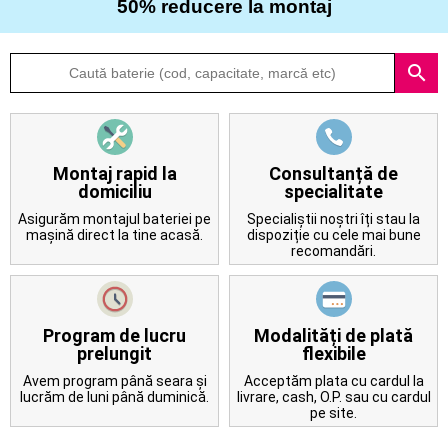
50% reducere la montaj
Despre
search
noi
Întrebări
frecvente
Montaj rapid la
Consultanță de
domiciliu
specialitate
Contact
Asigurăm montajul bateriei pe
Specialiștii noștri îți stau la
mașină direct la tine acasă.
dispoziție cu cele mai bune
recomandări.
Program de lucru
Modalități de plată
prelungit
flexibile
Avem program până seara și
Acceptăm plata cu cardul la
lucrăm de luni până duminică.
livrare, cash, O.P. sau cu cardul
pe site.