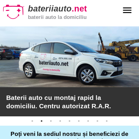
bateriiauto
.net
menu
baterii auto la domiciliu
xpand_more
Baterii
auto
xpand_more
Baterii
moto
xpand_more
Baterii
de
camion
Baterii auto cu montaj rapid la
domiciliu. Centru autorizat R.A.R.
Service
auto
Poți veni la sediul nostru și beneficiezi de
Articole