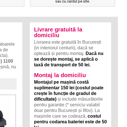
sau cu cardul pe site.
Livrare gratuită la
domiciliu
Livrarea este gratuită în București
toarele
(in interiorul centurii), dacă se
za de
optează și pentru montaj.
Dacă nu
cta).
se dorește montaj, se aplică o
) 1100
taxă de transport de 50 lei.
așină, nu
Montaj la domiciliu
Montajul pe mașină costă
suplimentar 150 lei (costul poate
crește în funcție de gradul de
dificultate)
și include măsurătorile
pentru garanție (* serviciu valabil
doar pentru București și Ilfov). La
mașinile care se codează,
costul
pentru codarea bateriei este de 50