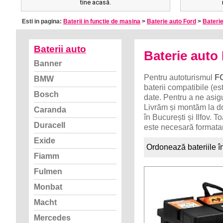
tine acasă.
Esti in pagina:
Baterii in functie de masina
>
Baterie auto Ford
>
Baterie
Baterii auto
Baterie aut
Banner
Pentru autoturismul
F
BMW
baterii compatibile (es
Bosch
date. Pentru a ne asig
Livrăm și montăm la d
Caranda
în București și Ilfov. 
Duracell
este necesară formatar
Exide
Ordonează bateriile î
Fiamm
Fulmen
Monbat
Macht
Mercedes