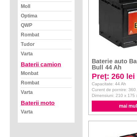
Moll
Optima
QWP
Rombat
Tudor
Varta
Baterie auto Ba
Baterii camion
Bull 44 Ah
Monbat
Preț: 260 lei
Rombat
Capacitate: 44 Ah
Curent de pornire: 360
Varta
Dimensiuni: 210 x 175
Baterii moto
mai mult
Varta