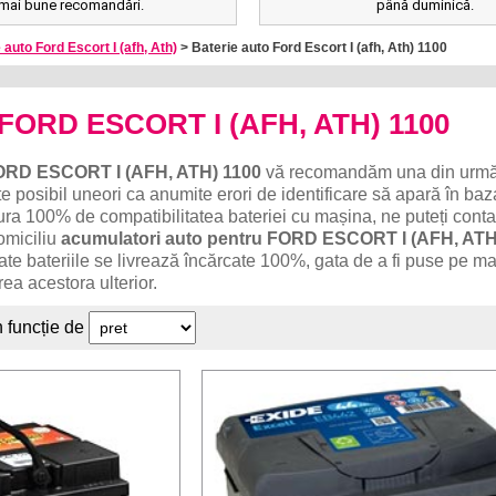
mai bune recomandări.
până duminică.
 auto Ford Escort I (afh, Ath)
> Baterie auto Ford Escort I (afh, Ath) 1100
o FORD ESCORT I (AFH, ATH) 1100
ORD ESCORT I (AFH, ATH) 1100
vă recomandăm una din urmă
te posibil uneori ca anumite erori de identificare să apară în ba
ura 100% de compatibilitatea bateriei cu mașina, ne puteți conta
omiciliu
acumulatori auto pentru FORD ESCORT I (AFH, ATH
Toate bateriile se livrează încărcate 100%, gata de a fi puse pe m
ea acestora ulterior.
n funcție de