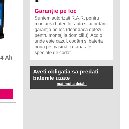
lei
.
Garanție pe loc
Suntem autorizați R.A.R. pentru
montarea bateriilor auto și acordăm
garanția pe loc (doar dacă optezi
pentru montaj la domiciliu). Acolo
unde este cazul, codăm și bateria
noua pe mașină, cu aparate
speciale de codat.
44 Ah
Aveti obligatia sa predati
bateriile uzate
mai multe detalii