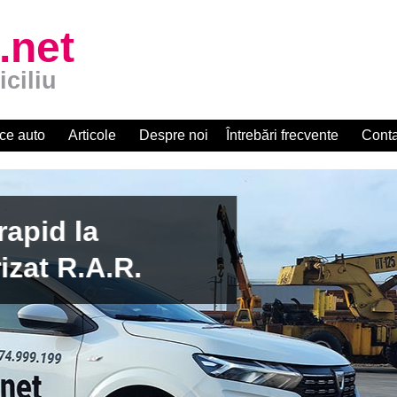
.net
iciliu
ce auto
Articole
Despre noi
Întrebări frecvente
Conta
apid la
zat R.A.R.