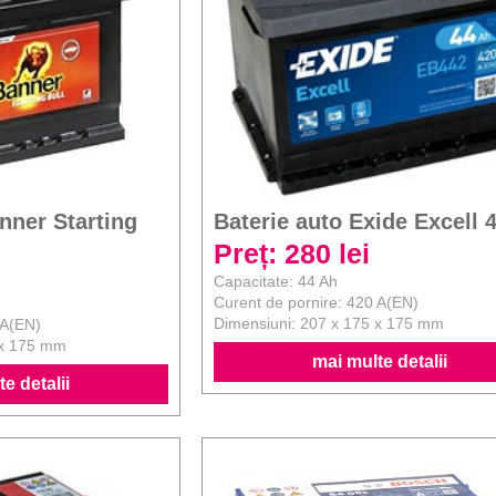
nner Starting
Baterie auto Exide Excell 
Preț: 280 lei
Capacitate: 44 Ah
Curent de pornire: 420 A(EN)
Dimensiuni: 207 x 175 x 175 mm
 A(EN)
 x 175 mm
mai multe detalii
e detalii