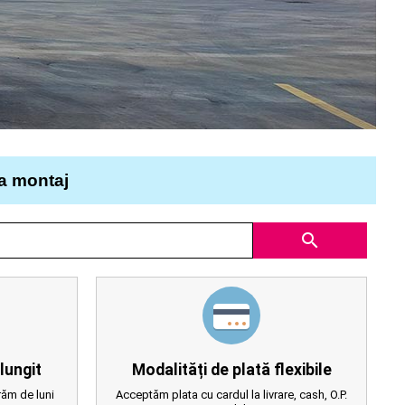
la montaj
search
lungit
Modalități de plată flexibile
ăm de luni
Acceptăm plata cu cardul la livrare, cash, O.P.