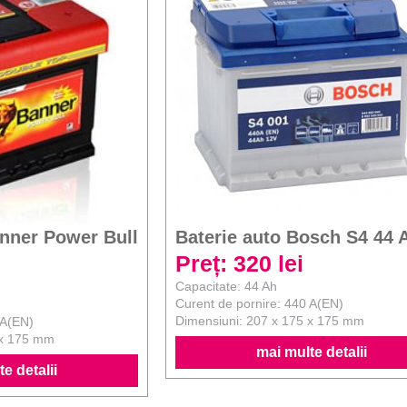
anner Power Bull
Baterie auto Bosch S4 44 
Preț: 320 lei
Capacitate: 44 Ah
Curent de pornire: 440 A(EN)
Dimensiuni: 207 x 175 x 175 mm
 A(EN)
 x 175 mm
mai multe detalii
e detalii