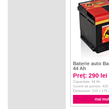
Baterie auto B
44 Ah
Preț: 290 lei
Capacitate: 44 Ah
Curent de pornire: 420
Dimensiuni: 210 x 175
mai mult