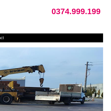
0374.999.199
ct