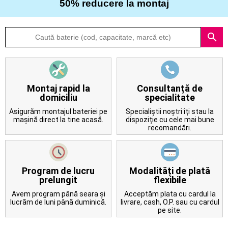
50% reducere la montaj
Despre
search
noi
Întrebări
frecvente
Montaj rapid la
Consultanță de
domiciliu
specialitate
Contact
Asigurăm montajul bateriei pe
Specialiștii noștri îți stau la
mașină direct la tine acasă.
dispoziție cu cele mai bune
recomandări.
Program de lucru
Modalități de plată
prelungit
flexibile
Avem program până seara și
Acceptăm plata cu cardul la
lucrăm de luni până duminică.
livrare, cash, O.P. sau cu cardul
pe site.