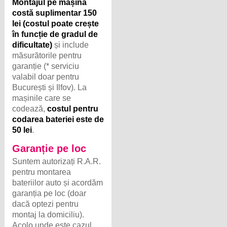
Montajul pe mașină
costă suplimentar 150
lei (costul poate crește
în funcție de gradul de
dificultate)
și include
măsurătorile pentru
garanție (* serviciu
valabil doar pentru
București și Ilfov). La
mașinile care se
codează,
costul pentru
codarea bateriei este de
50 lei
.
Garanție pe loc
Suntem autorizați R.A.R.
pentru montarea
bateriilor auto și acordăm
garanția pe loc (doar
dacă optezi pentru
montaj la domiciliu).
Acolo unde este cazul,