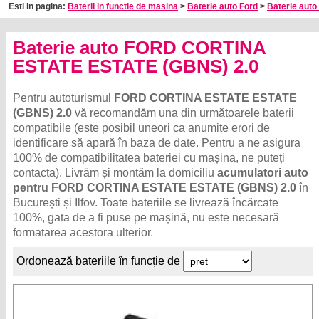
Esti in pagina:
Baterii in functie de masina
>
Baterie auto Ford
>
Baterie auto
Baterie auto FORD CORTINA
ESTATE ESTATE (GBNS) 2.0
Pentru autoturismul
FORD CORTINA ESTATE ESTATE
(GBNS) 2.0
vă recomandăm una din următoarele baterii
compatibile (este posibil uneori ca anumite erori de
identificare să apară în baza de date. Pentru a ne asigura
100% de compatibilitatea bateriei cu mașina, ne puteți
contacta). Livrăm și montăm la domiciliu
acumulatori auto
pentru FORD CORTINA ESTATE ESTATE (GBNS) 2.0
în
București și Ilfov. Toate bateriile se livrează încărcate
100%, gata de a fi puse pe mașină, nu este necesară
formatarea acestora ulterior.
Ordonează bateriile în funcție de