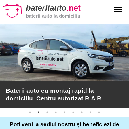
bateriiauto
.net
menu
baterii auto la domiciliu
xpand_more
Baterii
auto
xpand_more
Baterii
moto
xpand_more
Baterii
de
camion
Baterii auto cu montaj rapid la
domiciliu. Centru autorizat R.A.R.
Service
auto
Poți veni la sediul nostru și beneficiezi de
Articole