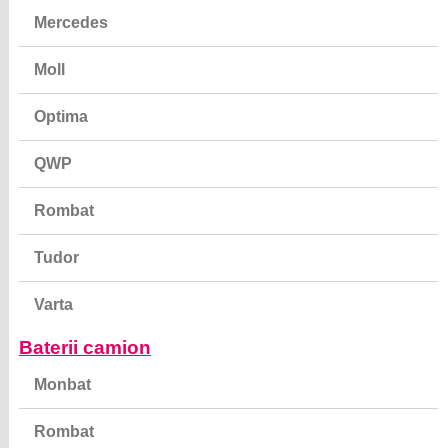
Mercedes
Moll
Optima
QWP
Rombat
Tudor
Varta
Baterii camion
Monbat
Rombat