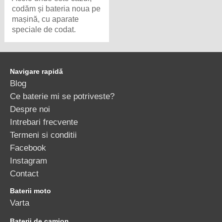
codăm și bateria noua pe
mașină, cu aparate
speciale de codat.
Navigare rapidă
Blog
Ce baterie mi se potriveste?
Despre noi
Intrebari frecvente
Termeni si conditii
Facebook
Instagram
Contact
Baterii moto
Varta
Baterii de camion