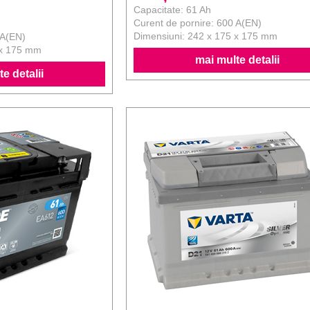
Capacitate: 61 Ah
Curent de pornire: 600 A(EN)
Dimensiuni: 242 x 175 x 175 mm
 A(EN)
 x 175 mm
mai multe detalii
e detalii