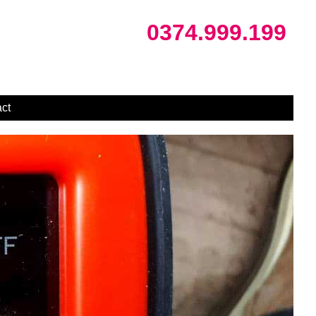
0374.999.199
ct