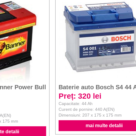
anner Power Bull
Baterie auto Bosch S4 44 
Preț: 320 lei
Capacitate: 44 Ah
Curent de pornire: 440 A(EN)
Dimensiuni: 207 x 175 x 175 mm
 A(EN)
 x 175 mm
mai multe detalii
e detalii