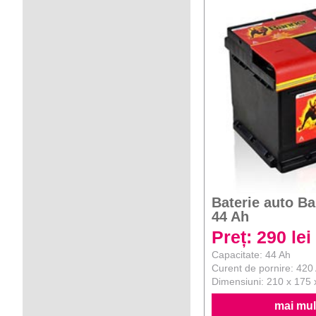
Baterie auto B
44 Ah
Preț: 290 lei
Capacitate: 44 Ah
Curent de pornire: 420
Dimensiuni: 210 x 175
mai mult