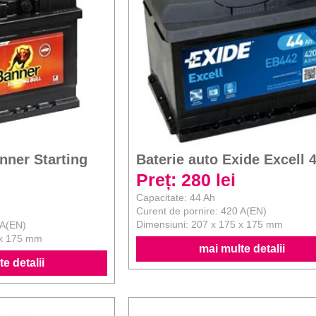
nner Starting
Baterie auto Exide Excell 
Preț: 280 lei
Capacitate: 44 Ah
Curent de pornire: 420 A(EN)
Dimensiuni: 207 x 175 x 175 mm
 A(EN)
 x 175 mm
mai multe detalii
e detalii