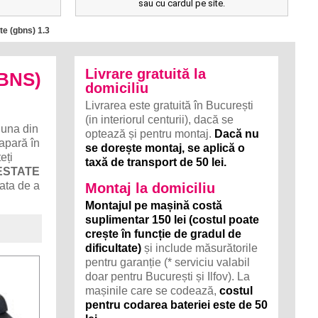
sau cu cardul pe site.
te (gbns) 1.3
Livrare gratuită la
GBNS)
domiciliu
Livrarea este gratuită în București
(in interiorul centurii), dacă se
una din
optează și pentru montaj.
Dacă nu
 apară în
se dorește montaj, se aplică o
eți
taxă de transport de 50 lei.
 ESTATE
gata de a
Montaj la domiciliu
Montajul pe mașină costă
suplimentar 150 lei (costul poate
crește în funcție de gradul de
dificultate)
și include măsurătorile
pentru garanție (* serviciu valabil
doar pentru București și Ilfov). La
mașinile care se codează,
costul
pentru codarea bateriei este de 50