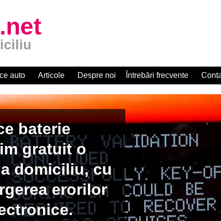
.net
iciliu
ce auto
Articole
Despre noi
Întrebări frecvente
Conta
apid la
zat R.A.R.