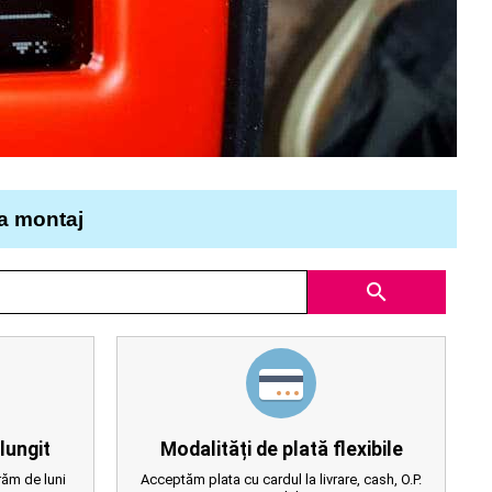
la montaj
search
lungit
Modalități de plată flexibile
ăm de luni
Acceptăm plata cu cardul la livrare, cash, O.P.