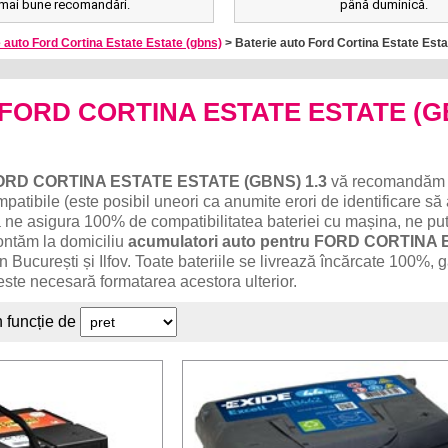
mai bune recomandări.
până duminică.
 auto Ford Cortina Estate Estate (gbns)
> Baterie auto Ford Cortina Estate Esta
to FORD CORTINA ESTATE ESTATE (
ORD CORTINA ESTATE ESTATE (GBNS) 1.3
vă recomandăm 
patibile (este posibil uneori ca anumite erori de identificare să
 ne asigura 100% de compatibilitatea bateriei cu mașina, ne put
ontăm la domiciliu
acumulatori auto pentru FORD CORTINA
n București și Ilfov. Toate bateriile se livrează încărcate 100%, 
este necesară formatarea acestora ulterior.
n funcție de