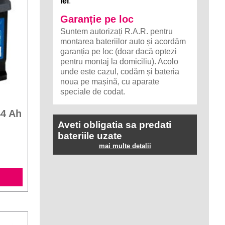
lei
.
Garanție pe loc
Suntem autorizați R.A.R. pentru
montarea bateriilor auto și acordăm
garanția pe loc (doar dacă optezi
pentru montaj la domiciliu). Acolo
unde este cazul, codăm și bateria
noua pe mașină, cu aparate
speciale de codat.
44 Ah
Aveti obligatia sa predati
bateriile uzate
mai multe detalii