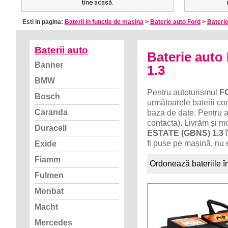
tine acasă.
Esti in pagina:
Baterii in functie de masina
>
Baterie auto Ford
>
Baterie
Baterii auto
Baterie au
Banner
1.3
BMW
Pentru autoturismul
F
Bosch
următoarele baterii com
Caranda
baza de date. Pentru a
contacta). Livrăm și m
Duracell
ESTATE (GBNS) 1.3
î
fi puse pe mașină, nu 
Exide
Fiamm
Ordonează bateriile î
Fulmen
Monbat
Macht
Mercedes