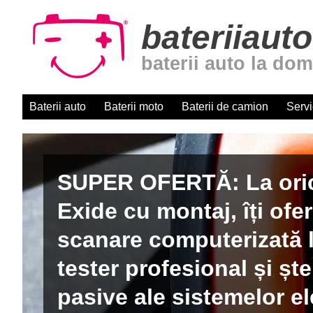
bateriiauto
baterii auto la dom
Baterii auto
Baterii moto
Baterii de camion
Servi
Baterii auto cu montaj r
domiciliu. Centru autori