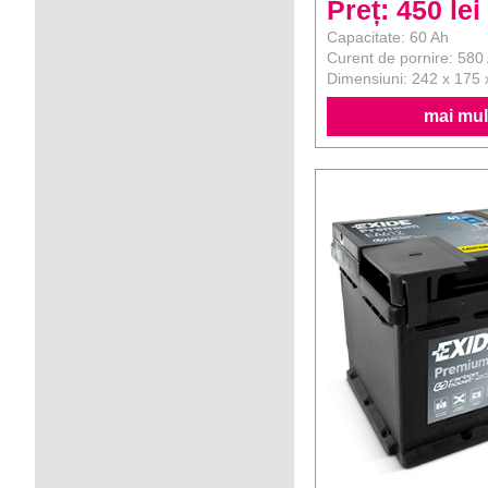
Preț: 450 lei
Capacitate: 60 Ah
Curent de pornire: 580
Dimensiuni: 242 x 175
mai mult