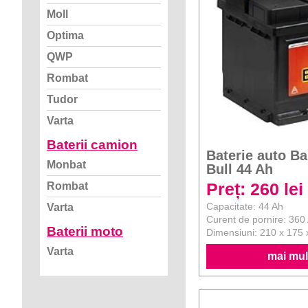
Moll
Optima
QWP
Rombat
Tudor
Varta
Baterii camion
Baterie auto Ba
Monbat
Bull 44 Ah
Preț: 260 lei
Rombat
Capacitate: 44 Ah
Varta
Curent de pornire: 360
Baterii moto
Dimensiuni: 210 x 175
Varta
mai mult