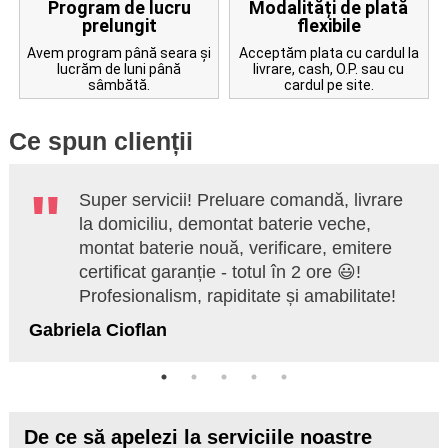
Program de lucru
Modalități de plată
prelungit
flexibile
Avem program până seara și
Acceptăm plata cu cardul la
lucrăm de luni până
livrare, cash, O.P. sau cu
sâmbătă.
cardul pe site.
Ce spun clienții
Super servicii! Preluare comandă, livrare
la domiciliu, demontat baterie veche,
montat baterie nouă, verificare, emitere
certificat garanție - totul în 2 ore 😃!
Profesionalism, rapiditate și amabilitate!
Gabriela Cioflan
De ce să apelezi la serviciile noastre