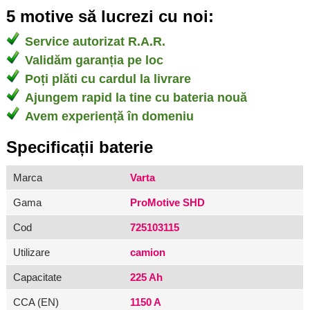
5 motive să lucrezi cu noi:
Service autorizat R.A.R.
Validăm garanția pe loc
Poți plăti cu cardul la livrare
Ajungem rapid la tine cu bateria nouă
Avem experiență în domeniu
Specificații baterie
Marca
Varta
Gama
ProMotive SHD
Cod
725103115
Utilizare
camion
Capacitate
225 Ah
CCA (EN)
1150 A