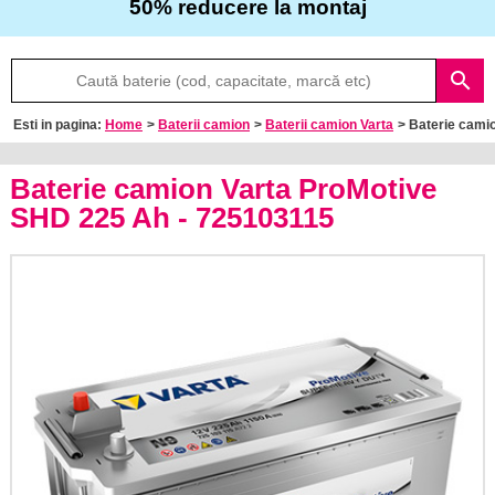
50% reducere la montaj
Despre
search
noi
Esti in pagina:
Home
>
Baterii camion
>
Baterii camion Varta
> Baterie cami
Întrebări
frecvente
Baterie camion Varta ProMotive
SHD 225 Ah - 725103115
Contact