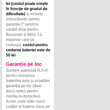
lei (costul poate crește
în funcție de gradul de
dificultate)
și include
măsurătorile pentru
garanție (* serviciu
valabil doar pentru
București și Ilfov). La
mașinile care se
codează,
costul pentru
codarea bateriei este de
50 lei
.
Garanție pe loc
Suntem autorizați R.A.R.
pentru montarea
bateriilor auto și acordăm
garanția pe loc (doar
dacă optezi pentru
montaj la domiciliu).
Acolo unde este cazul,
codăm și bateria noua pe