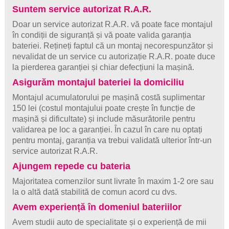
Suntem service autorizat R.A.R.
Doar un service autorizat R.A.R. vă poate face montajul
în condiții de siguranță și vă poate valida garanția
bateriei. Rețineți faptul că un montaj necorespunzător și
nevalidat de un service cu autorizație R.A.R. poate duce
la pierderea garanției și chiar defecțiuni la mașină.
Asigurăm montajul bateriei la domiciliu
Montajul acumulatorului pe mașină costă suplimentar
150 lei (costul montajului poate crește în funcție de
mașină și dificultate) și include măsurătorile pentru
validarea pe loc a garanției. În cazul în care nu optați
pentru montaj, garanția va trebui validată ulterior într-un
service autorizat R.A.R.
Ajungem repede cu bateria
Majoritatea comenzilor sunt livrate în maxim 1-2 ore sau
la o altă dată stabilită de comun acord cu dvs.
Avem experiență în domeniul bateriilor
Avem studii auto de specialitate și o experiență de mii