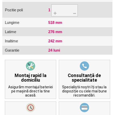
Pozitie poli
1
Lungime
518 mm
Latime
276 mm
Inaltime
242 mm
Garantie
24 luni
Montaj rapid la
Consultanță de
domiciliu
specialitate
Asigurăm montajul bateriei
Specialiștii noștri îți stau la
pe mașină direct la tine
dispoziție cu cele mai bune
acasă.
recomandări.