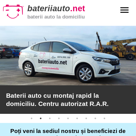
bateriiauto
.net
menu
baterii auto la domiciliu
xpand_more
Baterii
auto
xpand_more
Baterii
moto
xpand_more
Baterii
de
camion
Baterii auto cu montaj rapid la
domiciliu. Centru autorizat R.A.R.
Service
auto
Poți veni la sediul nostru și beneficiezi de
Articole