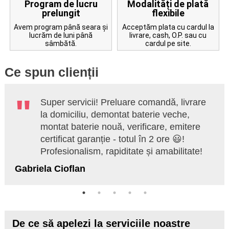
Program de lucru
Modalități de plată
prelungit
flexibile
Avem program până seara și
Acceptăm plata cu cardul la
lucrăm de luni până
livrare, cash, O.P. sau cu
sâmbătă.
cardul pe site.
Ce spun clienții
Super servicii! Preluare comandă, livrare
la domiciliu, demontat baterie veche,
montat baterie nouă, verificare, emitere
certificat garanție - totul în 2 ore 😃!
Profesionalism, rapiditate și amabilitate!
Gabriela Cioflan
De ce să apelezi la serviciile noastre