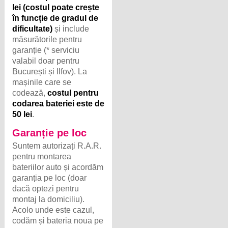
lei (costul poate crește
în funcție de gradul de
dificultate)
și include
măsurătorile pentru
garanție (* serviciu
valabil doar pentru
București și Ilfov). La
mașinile care se
codează,
costul pentru
codarea bateriei este de
50 lei
.
Garanție pe loc
Suntem autorizați R.A.R.
pentru montarea
bateriilor auto și acordăm
garanția pe loc (doar
dacă optezi pentru
montaj la domiciliu).
Acolo unde este cazul,
codăm și bateria noua pe