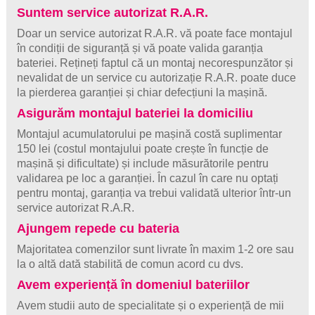
Suntem service autorizat R.A.R.
Doar un service autorizat R.A.R. vă poate face montajul
în condiții de siguranță și vă poate valida garanția
bateriei. Rețineți faptul că un montaj necorespunzător și
nevalidat de un service cu autorizație R.A.R. poate duce
la pierderea garanției și chiar defecțiuni la mașină.
Asigurăm montajul bateriei la domiciliu
Montajul acumulatorului pe mașină costă suplimentar
150 lei (costul montajului poate crește în funcție de
mașină și dificultate) și include măsurătorile pentru
validarea pe loc a garanției. În cazul în care nu optați
pentru montaj, garanția va trebui validată ulterior într-un
service autorizat R.A.R.
Ajungem repede cu bateria
Majoritatea comenzilor sunt livrate în maxim 1-2 ore sau
la o altă dată stabilită de comun acord cu dvs.
Avem experiență în domeniul bateriilor
Avem studii auto de specialitate și o experiență de mii