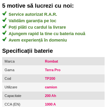
5 motive să lucrezi cu noi:
Service autorizat R.A.R.
Validăm garanția pe loc
Poți plăti cu cardul la livrare
Ajungem rapid la tine cu bateria nouă
Avem experiență în domeniu
Specificații baterie
Marca
Rombat
Gama
Terra Pro
Cod
TP200
Utilizare
camion
Capacitate
200 Ah
CCA (EN)
1000 A