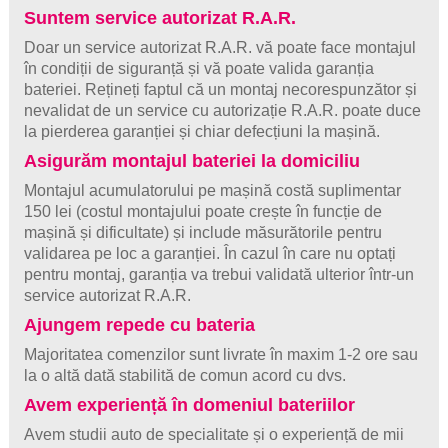
Suntem service autorizat R.A.R.
Doar un service autorizat R.A.R. vă poate face montajul
în condiții de siguranță și vă poate valida garanția
bateriei. Rețineți faptul că un montaj necorespunzător și
nevalidat de un service cu autorizație R.A.R. poate duce
la pierderea garanției și chiar defecțiuni la mașină.
Asigurăm montajul bateriei la domiciliu
Montajul acumulatorului pe mașină costă suplimentar
150 lei (costul montajului poate crește în funcție de
mașină și dificultate) și include măsurătorile pentru
validarea pe loc a garanției. În cazul în care nu optați
pentru montaj, garanția va trebui validată ulterior într-un
service autorizat R.A.R.
Ajungem repede cu bateria
Majoritatea comenzilor sunt livrate în maxim 1-2 ore sau
la o altă dată stabilită de comun acord cu dvs.
Avem experiență în domeniul bateriilor
Avem studii auto de specialitate și o experiență de mii