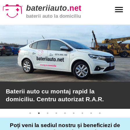
bateriiauto
.net
menu
baterii auto la domiciliu
xpand_more
Baterii
auto
xpand_more
Baterii
moto
xpand_more
Baterii
de
camion
Baterii auto cu montaj rapid la
domiciliu. Centru autorizat R.A.R.
Service
auto
Poți veni la sediul nostru și beneficiezi de
Articole