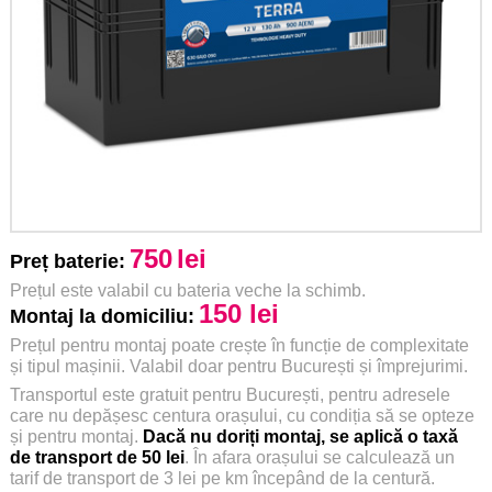
750
lei
Preț baterie:
Prețul este valabil cu bateria veche la schimb.
150 lei
Montaj la domiciliu:
Prețul pentru montaj poate crește în funcție de complexitate
și tipul mașinii. Valabil doar pentru București și împrejurimi.
Transportul este gratuit pentru București, pentru adresele
care nu depășesc centura orașului, cu condiția să se opteze
și pentru montaj.
Dacă nu doriți montaj, se aplică o taxă
de transport de 50 lei
. În afara orașului se calculează un
tarif de transport de 3 lei pe km începând de la centură.