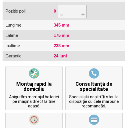
Pozitie poli
0
Lungime
345 mm
Latime
175 mm
Inaltime
238 mm
Garantie
24 luni
Montaj rapid la
Consultanță de
domiciliu
specialitate
Asigurăm montajul bateriei
Specialiștii noștri îți stau la
pe mașină direct la tine
dispoziție cu cele mai bune
acasă.
recomandări.