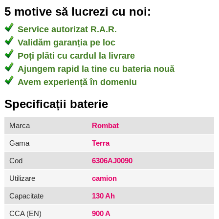
5 motive să lucrezi cu noi:
Service autorizat R.A.R.
Validăm garanția pe loc
Poți plăti cu cardul la livrare
Ajungem rapid la tine cu bateria nouă
Avem experiență în domeniu
Specificații baterie
Marca
Rombat
Gama
Terra
Cod
6306AJ0090
Utilizare
camion
Capacitate
130 Ah
CCA (EN)
900 A