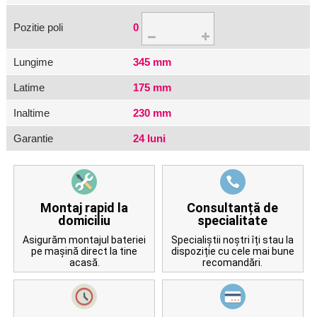
Pozitie poli
0
Lungime
345 mm
Latime
175 mm
Inaltime
230 mm
Garantie
24 luni
Montaj rapid la
Consultanță de
domiciliu
specialitate
Asigurăm montajul bateriei
Specialiștii noștri îți stau la
pe mașină direct la tine
dispoziție cu cele mai bune
acasă.
recomandări.