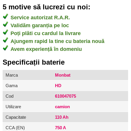
5 motive să lucrezi cu noi:
Service autorizat R.A.R.
Validăm garanția pe loc
Poți plăti cu cardul la livrare
Ajungem rapid la tine cu bateria nouă
Avem experiență în domeniu
Specificații baterie
Marca
Monbat
Gama
HD
Cod
610047075
Utilizare
camion
Capacitate
110 Ah
CCA (EN)
750 A