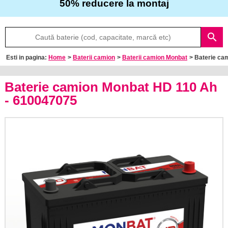
50% reducere la montaj
Despre
search
noi
Esti in pagina:
Home
>
Baterii camion
>
Baterii camion Monbat
> Baterie c
Întrebări
frecvente
Baterie camion Monbat HD 110 Ah
- 610047075
Contact