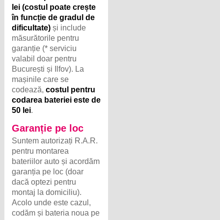
lei (costul poate crește
în funcție de gradul de
dificultate)
și include
măsurătorile pentru
garanție (* serviciu
valabil doar pentru
București și Ilfov). La
mașinile care se
codează,
costul pentru
codarea bateriei este de
50 lei
.
Garanție pe loc
Suntem autorizați R.A.R.
pentru montarea
bateriilor auto și acordăm
garanția pe loc (doar
dacă optezi pentru
montaj la domiciliu).
Acolo unde este cazul,
codăm și bateria noua pe