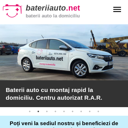
bateriiauto
.net
menu
baterii auto la domiciliu
xpand_more
Baterii
auto
xpand_more
Baterii
moto
xpand_more
Baterii
de
camion
Baterii auto cu montaj rapid la
domiciliu. Centru autorizat R.A.R.
Service
auto
Poți veni la sediul nostru și beneficiezi de
Articole