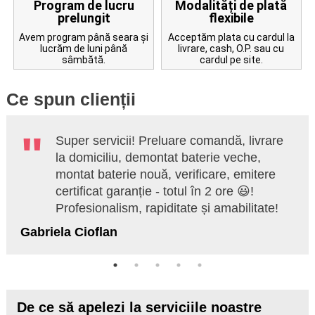
Program de lucru
Modalități de plată
prelungit
flexibile
Avem program până seara și
Acceptăm plata cu cardul la
lucrăm de luni până
livrare, cash, O.P. sau cu
sâmbătă.
cardul pe site.
Ce spun clienții
Super servicii! Preluare comandă, livrare
la domiciliu, demontat baterie veche,
montat baterie nouă, verificare, emitere
certificat garanție - totul în 2 ore 😃!
Profesionalism, rapiditate și amabilitate!
Gabriela Cioflan
De ce să apelezi la serviciile noastre