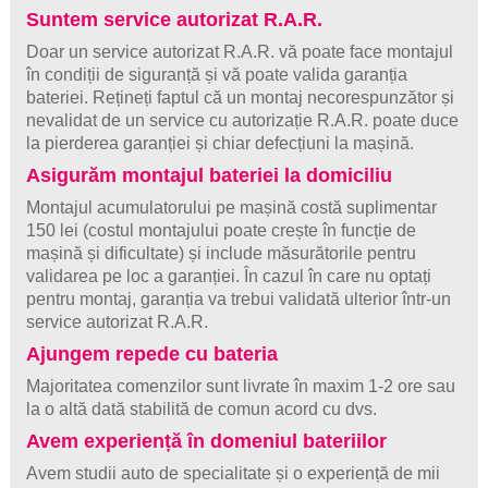
Suntem service autorizat R.A.R.
Doar un service autorizat R.A.R. vă poate face montajul
în condiții de siguranță și vă poate valida garanția
bateriei. Rețineți faptul că un montaj necorespunzător și
nevalidat de un service cu autorizație R.A.R. poate duce
la pierderea garanției și chiar defecțiuni la mașină.
Asigurăm montajul bateriei la domiciliu
Montajul acumulatorului pe mașină costă suplimentar
150 lei (costul montajului poate crește în funcție de
mașină și dificultate) și include măsurătorile pentru
validarea pe loc a garanției. În cazul în care nu optați
pentru montaj, garanția va trebui validată ulterior într-un
service autorizat R.A.R.
Ajungem repede cu bateria
Majoritatea comenzilor sunt livrate în maxim 1-2 ore sau
la o altă dată stabilită de comun acord cu dvs.
Avem experiență în domeniul bateriilor
Avem studii auto de specialitate și o experiență de mii