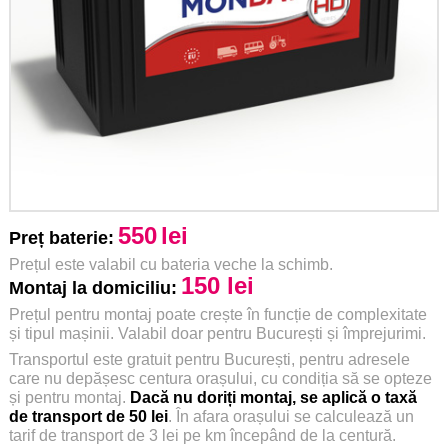
550
lei
Preț baterie:
Prețul este valabil cu bateria veche la schimb.
150 lei
Montaj la domiciliu:
Prețul pentru montaj poate crește în funcție de complexitate
și tipul mașinii. Valabil doar pentru București și împrejurimi.
Transportul este gratuit pentru București, pentru adresele
care nu depășesc centura orașului, cu condiția să se opteze
și pentru montaj.
Dacă nu doriți montaj, se aplică o taxă
de transport de 50 lei
. În afara orașului se calculează un
tarif de transport de 3 lei pe km începând de la centură.