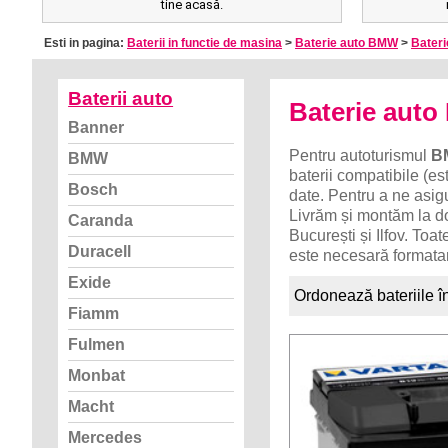
tine acasă.
Esti in pagina:
Baterii in functie de masina
>
Baterie auto BMW
>
Bateri
Baterii auto
Baterie aut
Banner
Pentru autoturismul
B
BMW
baterii compatibile (es
Bosch
date. Pentru a ne asig
Livrăm și montăm la d
Caranda
București și Ilfov. Toa
Duracell
este necesară formatar
Exide
Ordonează bateriile î
Fiamm
Fulmen
Monbat
Macht
Mercedes