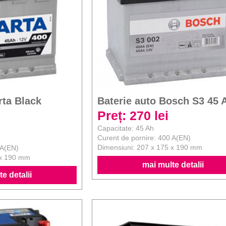
rta Black
Baterie auto Bosch S3 45 
Preț: 270 lei
Capacitate: 45 Ah
Curent de pornire: 400 A(EN)
Dimensiuni: 207 x 175 x 190 mm
 A(EN)
 x 190 mm
mai multe detalii
e detalii