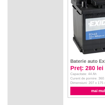
Baterie auto Ex
Preț: 280 lei
Capacitate: 44 Ah
Curent de pornire: 360
Dimensiuni: 207 x 175
mai mult