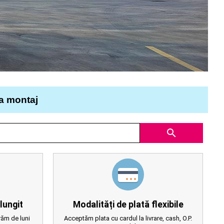
la montaj
search
lungit
Modalități de plată flexibile
ăm de luni
Acceptăm plata cu cardul la livrare, cash, O.P.