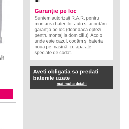
lei
.
Garanție pe loc
Suntem autorizați R.A.R. pentru
montarea bateriilor auto și acordăm
garanția pe loc (doar dacă optezi
pentru montaj la domiciliu). Acolo
unde este cazul, codăm și bateria
noua pe mașină, cu aparate
speciale de codat.
Ah
Aveti obligatia sa predati
bateriile uzate
mai multe detalii