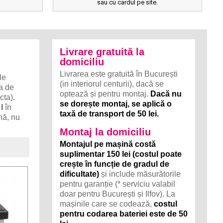
sau cu cardul pe site.
Livrare gratuită la
domiciliu
Livrarea este gratuită în București
le
(in interiorul centurii), dacă se
za de
optează și pentru montaj.
Dacă nu
cta).
se dorește montaj, se aplică o
I
în
taxă de transport de 50 lei.
nă, nu
Montaj la domiciliu
Montajul pe mașină costă
suplimentar 150 lei (costul poate
crește în funcție de gradul de
dificultate)
și include măsurătorile
pentru garanție (* serviciu valabil
doar pentru București și Ilfov). La
mașinile care se codează,
costul
pentru codarea bateriei este de 50