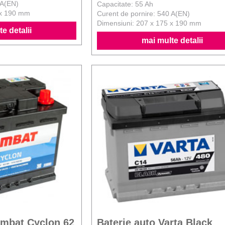
 A(EN)
Capacitate: 55 Ah
 x 190 mm
Curent de pornire: 540 A(EN)
Dimensiuni: 207 x 175 x 190 mm
e detalii
mai multe detalii
ombat Cyclon 62
Baterie auto Varta Black