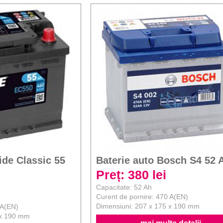
ide Classic 55
Baterie auto Bosch S4 52 
Preț: 380 lei
Capacitate: 52 Ah
Curent de pornire: 470 A(EN)
Dimensiuni: 207 x 175 x 190 mm
 A(EN)
 x 190 mm