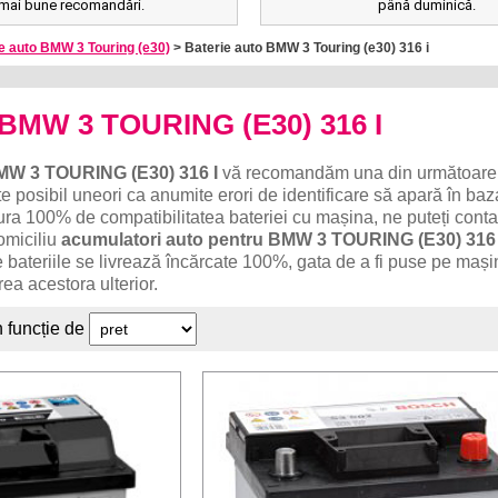
mai bune recomandări.
până duminică.
e auto BMW 3 Touring (e30)
> Baterie auto BMW 3 Touring (e30) 316 i
o BMW 3 TOURING (E30) 316 I
MW 3 TOURING (E30) 316 I
vă recomandăm una din următoare
te posibil uneori ca anumite erori de identificare să apară în ba
ura 100% de compatibilitatea bateriei cu mașina, ne puteți conta
omiciliu
acumulatori auto pentru BMW 3 TOURING (E30) 316 
te bateriile se livrează încărcate 100%, gata de a fi puse pe mași
ea acestora ulterior.
n funcție de