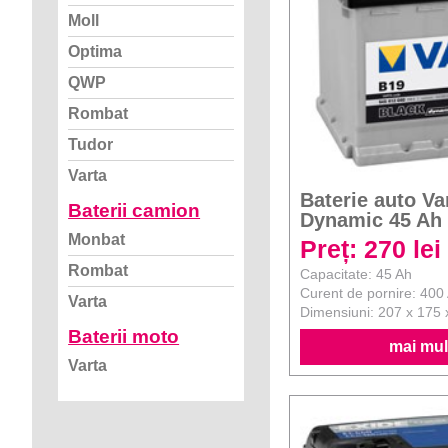
Moll
Optima
QWP
Rombat
Tudor
Varta
Baterie auto Va
Baterii camion
Dynamic 45 Ah
Monbat
Preț: 270 lei
Rombat
Capacitate: 45 Ah
Curent de pornire: 400
Varta
Dimensiuni: 207 x 175
Baterii moto
mai mult
Varta