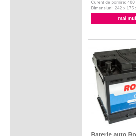
Curent de pornire: 480
Dimensiuni: 242 x 175
mai mult
Baterie auto R