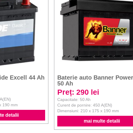
ide Excell 44 Ah
Baterie auto Banner Power
50 Ah
Preț: 290 lei
 A(EN)
Capacitate: 50 Ah
 x 190 mm
Curent de pornire: 450 A(EN)
Dimensiuni: 210 x 175 x 190 mm
e detalii
mai multe detalii