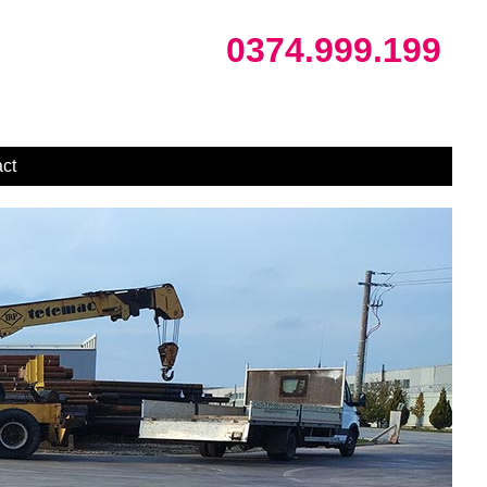
0374.999.199
ct