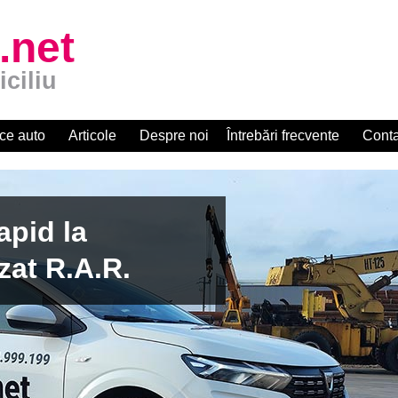
.net
iciliu
ce auto
Articole
Despre noi
Întrebări frecvente
Conta
apid la
zat R.A.R.