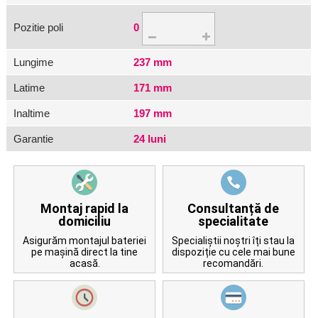
Pozitie poli
0
Lungime
237 mm
Latime
171 mm
Inaltime
197 mm
Garantie
24 luni
Montaj rapid la
Consultanță de
domiciliu
specialitate
Asigurăm montajul bateriei
Specialiștii noștri îți stau la
pe mașină direct la tine
dispoziție cu cele mai bune
acasă.
recomandări.