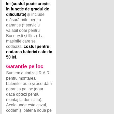
lei (costul poate crește
în funcție de gradul de
dificultate)
și include
măsurătorile pentru
garanție (* serviciu
valabil doar pentru
București și Ilfov). La
mașinile care se
codează,
costul pentru
codarea bateriei este de
50 lei
.
Garanție pe loc
Suntem autorizați R.A.R.
pentru montarea
bateriilor auto și acordăm
garanția pe loc (doar
dacă optezi pentru
montaj la domiciliu).
Acolo unde este cazul,
codăm și bateria noua pe