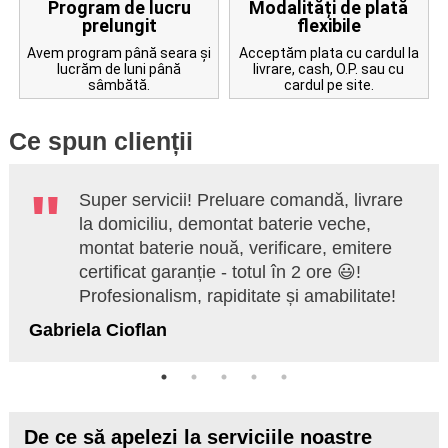
Program de lucru
Modalități de plată
prelungit
flexibile
Avem program până seara și
Acceptăm plata cu cardul la
lucrăm de luni până
livrare, cash, O.P. sau cu
sâmbătă.
cardul pe site.
Ce spun clienții
Super servicii! Preluare comandă, livrare
la domiciliu, demontat baterie veche,
montat baterie nouă, verificare, emitere
certificat garanție - totul în 2 ore 😃!
Profesionalism, rapiditate și amabilitate!
Gabriela Cioflan
De ce să apelezi la serviciile noastre