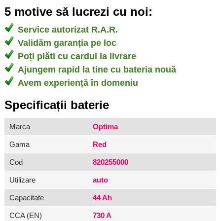
5 motive să lucrezi cu noi:
Service autorizat R.A.R.
Validăm garanția pe loc
Poți plăti cu cardul la livrare
Ajungem rapid la tine cu bateria nouă
Avem experiență în domeniu
Specificații baterie
Marca
Optima
Gama
Red
Cod
820255000
Utilizare
auto
Capacitate
44 Ah
CCA (EN)
730 A