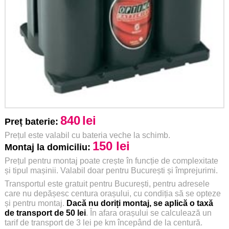
840
lei
Preț baterie:
Prețul este valabil cu bateria veche la schimb.
150 lei
Montaj la domiciliu:
Prețul pentru montaj poate crește în funcție de complexitate
și tipul mașinii. Valabil doar pentru București și împrejurimi.
Transportul este gratuit pentru București, pentru adresele
care nu depășesc centura orașului, cu condiția să se opteze
și pentru montaj.
Dacă nu doriți montaj, se aplică o taxă
de transport de 50 lei
. În afara orașului se calculează un
tarif de transport de 3 lei pe km începând de la centură.