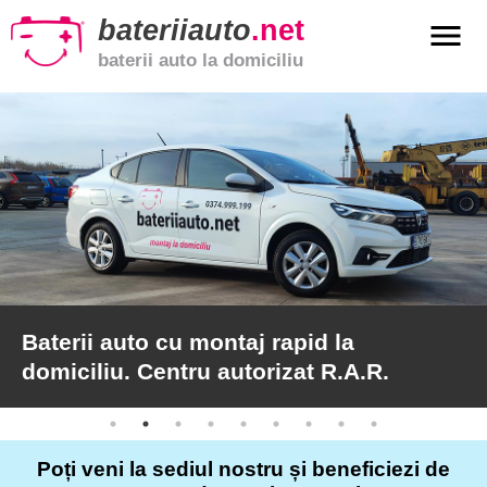
bateriiauto
.net
menu
baterii auto la domiciliu
xpand_more
Baterii
auto
xpand_more
Baterii
moto
xpand_more
Baterii
de
camion
Baterii auto cu montaj rapid la
domiciliu. Centru autorizat R.A.R.
Service
auto
Poți veni la sediul nostru și beneficiezi de
Articole