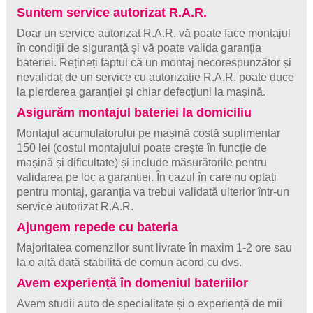
Suntem service autorizat R.A.R.
Doar un service autorizat R.A.R. vă poate face montajul
în condiții de siguranță și vă poate valida garanția
bateriei. Rețineți faptul că un montaj necorespunzător și
nevalidat de un service cu autorizație R.A.R. poate duce
la pierderea garanției și chiar defecțiuni la mașină.
Asigurăm montajul bateriei la domiciliu
Montajul acumulatorului pe mașină costă suplimentar
150 lei (costul montajului poate crește în funcție de
mașină și dificultate) și include măsurătorile pentru
validarea pe loc a garanției. În cazul în care nu optați
pentru montaj, garanția va trebui validată ulterior într-un
service autorizat R.A.R.
Ajungem repede cu bateria
Majoritatea comenzilor sunt livrate în maxim 1-2 ore sau
la o altă dată stabilită de comun acord cu dvs.
Avem experiență în domeniul bateriilor
Avem studii auto de specialitate și o experiență de mii