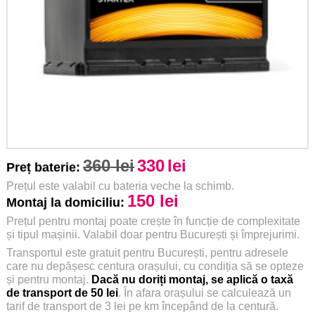
360 lei
330
lei
Preț baterie:
Prețul este valabil cu bateria veche la schimb.
150 lei
Montaj la domiciliu:
Prețul pentru montaj poate crește în funcție de complexitate
și tipul mașinii. Valabil doar pentru București și împrejurimi.
Transportul este gratuit pentru București, pentru adresele
care nu depășesc centura orașului, cu condiția să se opteze
și pentru montaj.
Dacă nu doriți montaj, se aplică o taxă
de transport de 50 lei
. În afara orașului se calculează un
tarif de transport de 3 lei pe km începând de la centură.