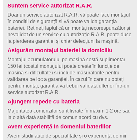
Suntem service autorizat R.A.R.
Doar un service autorizat R.A.R. vă poate face montajul
în condiții de siguranță și vă poate valida garanția
bateriei. Rețineți faptul că un montaj necorespunzător și
nevalidat de un service cu autorizație R.A.R. poate duce
la pierderea garanției și chiar defecțiuni la mașină.
Asigurăm montajul bateriei la domiciliu
Montajul acumulatorului pe mașină costă suplimentar
150 lei (costul montajului poate crește în funcție de
mașină și dificultate) și include măsurătorile pentru
validarea pe loc a garanției. În cazul în care nu optați
pentru montaj, garanția va trebui validată ulterior într-un
service autorizat R.A.R.
Ajungem repede cu bateria
Majoritatea comenzilor sunt livrate în maxim 1-2 ore sau
la o altă dată stabilită de comun acord cu dvs.
Avem experiență în domeniul bateriilor
Avem studii auto de specialitate și o experiență de mii