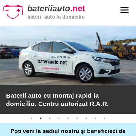
bateriiauto
.net
menu
baterii auto la domiciliu
xpand_more
Baterii
auto
xpand_more
Baterii
moto
xpand_more
Baterii
de
camion
Baterii auto cu montaj rapid la
domiciliu. Centru autorizat R.A.R.
Service
auto
Poți veni la sediul nostru și beneficiezi de
Articole