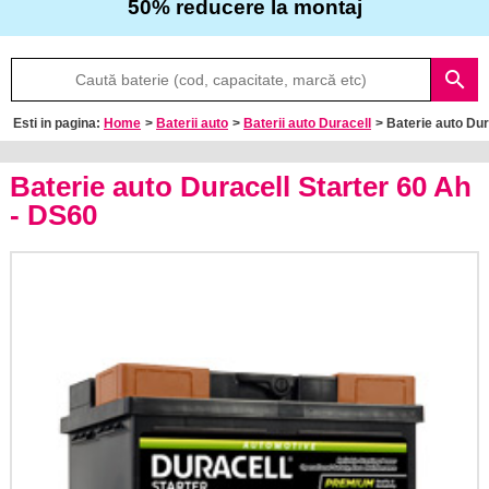
50% reducere la montaj
Despre
search
noi
Esti in pagina:
Home
>
Baterii auto
>
Baterii auto Duracell
> Baterie auto Du
Întrebări
frecvente
Baterie auto Duracell Starter 60 Ah
- DS60
Contact