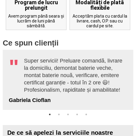
Program de lucru
Modalități de plată
prelungit
flexibile
Avem program până seara și
Acceptăm plata cu cardul la
lucrăm de luni până
livrare, cash, O.P. sau cu
sâmbătă.
cardul pe site.
Ce spun clienții
Super servicii! Preluare comandă, livrare
la domiciliu, demontat baterie veche,
montat baterie nouă, verificare, emitere
certificat garanție - totul în 2 ore 😃!
Profesionalism, rapiditate și amabilitate!
Gabriela Cioflan
De ce să apelezi la serviciile noastre