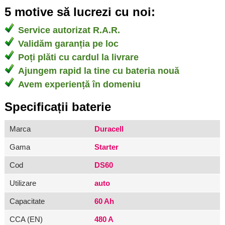
5 motive să lucrezi cu noi:
Service autorizat R.A.R.
Validăm garanția pe loc
Poți plăti cu cardul la livrare
Ajungem rapid la tine cu bateria nouă
Avem experiență în domeniu
Specificații baterie
Marca
Duracell
Gama
Starter
Cod
DS60
Utilizare
auto
Capacitate
60 Ah
CCA (EN)
480 A