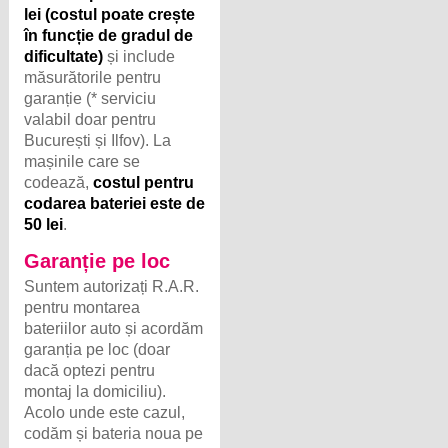
lei (costul poate crește
în funcție de gradul de
dificultate)
și include
măsurătorile pentru
garanție (* serviciu
valabil doar pentru
București și Ilfov). La
mașinile care se
codează,
costul pentru
codarea bateriei este de
50 lei
.
Garanție pe loc
Suntem autorizați R.A.R.
pentru montarea
bateriilor auto și acordăm
garanția pe loc (doar
dacă optezi pentru
montaj la domiciliu).
Acolo unde este cazul,
codăm și bateria noua pe