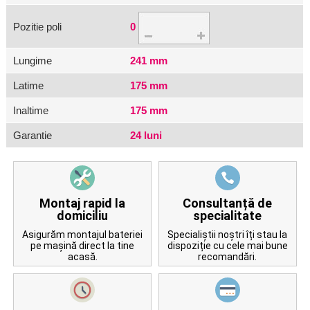
Pozitie poli
0
Lungime
241 mm
Latime
175 mm
Inaltime
175 mm
Garantie
24 luni
Montaj rapid la
Consultanță de
domiciliu
specialitate
Asigurăm montajul bateriei
Specialiștii noștri îți stau la
pe mașină direct la tine
dispoziție cu cele mai bune
acasă.
recomandări.