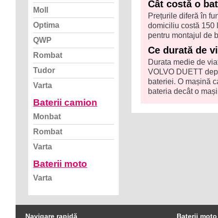
Cât costă o ba
Moll
Prețurile diferă în f
Optima
domiciliu costă 150 l
pentru montajul de b
QWP
Ce durată de v
Rombat
Durata medie de viaț
Tudor
VOLVO DUETT depinde
bateriei. O mașină c
Varta
bateria decât o mași
Baterii camion
Monbat
Rombat
Varta
Baterii moto
Varta
Navigare rapidă
Baterii moto