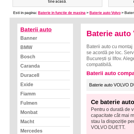
tine acasă.
Esti in pagina:
Baterie in functie de masina
>
Baterie auto Volvo
> Bater
Baterii auto
Baterie aut
Banner
Baterii auto cu montaj 
BMW
se acordă pe loc. Servi
Bosch
București și Ilfov. A
compatibilă.
Caranda
Baterii auto comp
Duracell
Exide
Baterie auto VOLVO D
Fiamm
Ce baterie au
Fulmen
Pentru o durată de v
Monbat
capacitate cât mai ma
stau la dispoziție 
Macht
VOLVO DUETT.
Mercedes