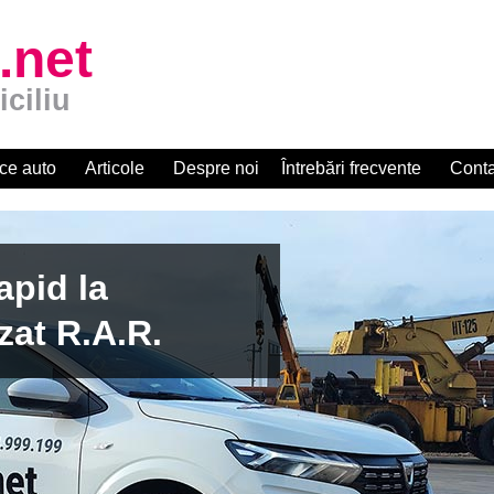
.net
iciliu
ce auto
Articole
Despre noi
Întrebări frecvente
Conta
apid la
zat R.A.R.