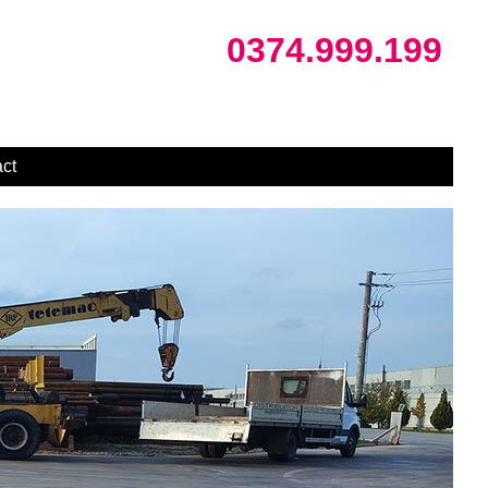
0374.999.199
ct