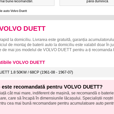
mai bune recomandări.
până duminică.
ie auto Volvo Duett
o VOLVO DUETT
rapid la domiciliu. Livrarea este gratuită, garanția acumulatorulu
ciul de montaj de baterii auto la domiciliu este valabil doar în j
lege de mai jos modelul de VOLVO DUETT pentru a-ți recomanda 
atibile VOLVO DUETT
UETT 1.8 50KW / 68CP (1961-08 - 1967-07)
to este recomandată pentru VOLVO DUETT?
iață cât mai mare, indiferent de mașină, se recomandă o baterie
re, care să încapă în dimensiunile lăcașului. Specialiștii noștri î
pentru cea mai bună recomandare pentru acumulatoare auto pent