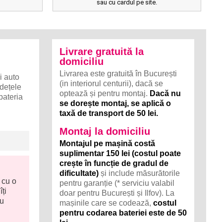
sau cu cardul pe site.
Livrare gratuită la
domiciliu
Livrarea este gratuită în București
i auto
(in interiorul centurii), dacă se
udețele
optează și pentru montaj.
Dacă nu
bateria
se dorește montaj, se aplică o
taxă de transport de 50 lei.
Montaj la domiciliu
Montajul pe mașină costă
suplimentar 150 lei (costul poate
crește în funcție de gradul de
dificultate)
și include măsurătorile
 cu o
pentru garanție (* serviciu valabil
ți
doar pentru București și Ilfov). La
ru
mașinile care se codează,
costul
pentru codarea bateriei este de 50