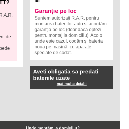
lei
.
ETT?
a
Garanție pe loc
 R.A.R.
Suntem autorizați R.A.R. pentru
montarea bateriilor auto și acordăm
garanția pe loc (doar dacă optezi
pentru montaj la domiciliu). Acolo
rii de
unde este cazul, codăm și bateria
noua pe mașină, cu aparate
epede
speciale de codat.
Aveti obligatia sa predati
bateriile uzate
mai multe detalii
Unde montăm la domiciliu?