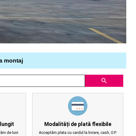
la montaj
search
lungit
Modalități de plată flexibile
ăm de luni
Acceptăm plata cu cardul la livrare, cash, O.P.