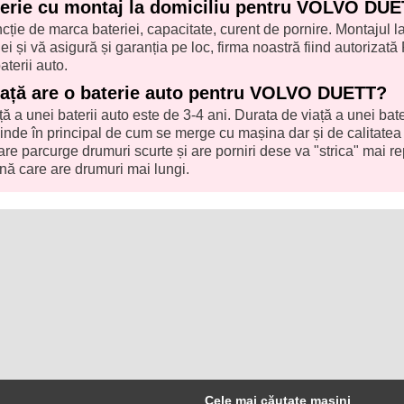
terie cu montaj la domiciliu pentru VOLVO DU
uncție de marca bateriei, capacitate, curent de pornire. Montajul l
ei și vă asigură și garanția pe loc, firma noastră fiind autorizată
aterii auto.
iață are o baterie auto pentru VOLVO DUETT?
ă a unei baterii auto este de 3-4 ani. Durata de viață a unei bate
 în principal de cum se merge cu mașina dar și de calitatea
are parcurge drumuri scurte și are porniri dese va "strica" mai r
nă care are drumuri mai lungi.
Cele mai căutate mașini