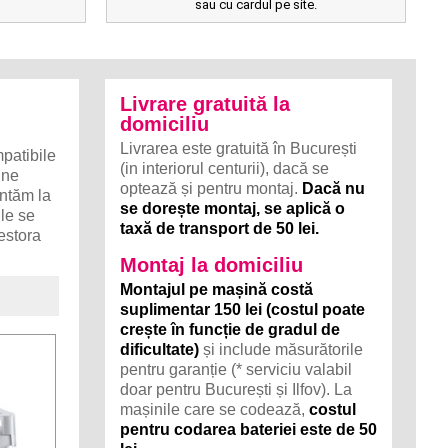
sau cu cardul pe site.
Livrare gratuită la
domiciliu
Livrarea este gratuită în București
patibile
(in interiorul centurii), dacă se
 ne
optează și pentru montaj.
Dacă nu
ontăm la
se dorește montaj, se aplică o
ile se
taxă de transport de 50 lei.
estora
Montaj la domiciliu
Montajul pe mașină costă
suplimentar 150 lei (costul poate
crește în funcție de gradul de
dificultate)
și include măsurătorile
pentru garanție (* serviciu valabil
doar pentru București și Ilfov). La
mașinile care se codează,
costul
pentru codarea bateriei este de 50