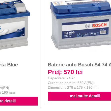
rta Blue
Baterie auto Bosch S4 74 
Preț: 570 lei
Capacitate: 74 Ah
Curent de pornire: 680 A(EN)
Dimensiuni: 278 x 175 x 190 mm
 A(EN)
 x 190 mm
mai multe detalii
e detalii