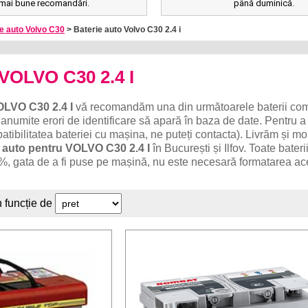
mai bune recomandări.
până duminică.
e auto Volvo C30
> Baterie auto Volvo C30 2.4 i
 VOLVO C30 2.4 I
LVO C30 2.4 I
vă recomandăm una din următoarele baterii com
 anumite erori de identificare să apară în baza de date. Pentru a
ibilitatea bateriei cu mașina, ne puteți contacta). Livrăm și m
 auto pentru VOLVO C30 2.4 I
în București și Ilfov. Toate bateri
%, gata de a fi puse pe mașină, nu este necesară formatarea ac
n funcție de