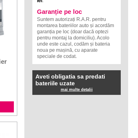
lei
.
Garanție pe loc
Suntem autorizați R.A.R. pentru
montarea bateriilor auto și acordăm
garanția pe loc (doar dacă optezi
pentru montaj la domiciliu). Acolo
unde este cazul, codăm și bateria
noua pe mașină, cu aparate
speciale de codat.
ier
Aveti obligatia sa predati
bateriile uzate
mai multe detalii