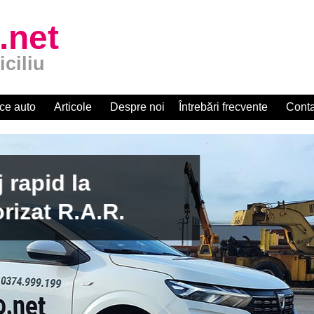
.net
iciliu
ce auto
Articole
Despre noi
Întrebări frecvente
Conta
apid la
zat R.A.R.