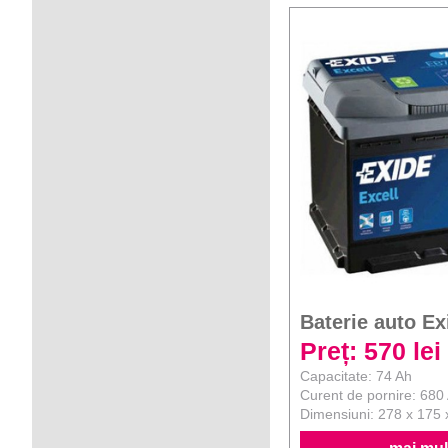
Baterie auto Ex
Preț: 570 lei
Capacitate: 74 Ah
Curent de pornire: 680
Dimensiuni: 278 x 175