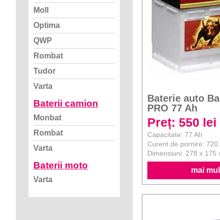
Moll
Optima
QWP
Rombat
Tudor
Varta
Baterie auto B
Baterii camion
PRO 77 Ah
Monbat
Preț: 550 lei
Rombat
Capacitate: 77 Ah
Curent de pornire: 720
Varta
Dimensiuni: 278 x 175
Baterii moto
mai mult
Varta