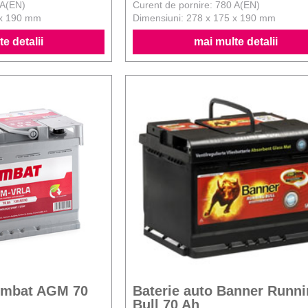
 A(EN)
Curent de pornire: 780 A(EN)
 x 190 mm
Dimensiuni: 278 x 175 x 190 mm
e detalii
mai multe detalii
Rombat AGM 70
Baterie auto Banner Runn
Bull 70 Ah