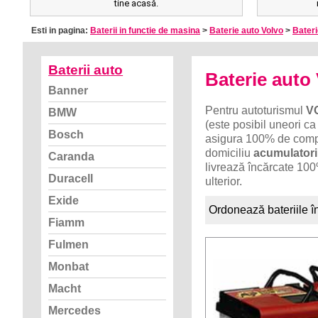
tine acasă.
Esti in pagina:
Baterii in functie de masina
>
Baterie auto Volvo
>
Bateri
Baterii auto
Baterie auto
Banner
Pentru autoturismul
VO
BMW
(este posibil uneori ca
Bosch
asigura 100% de compat
domiciliu
acumulatori
Caranda
livrează încărcate 100
Duracell
ulterior.
Exide
Ordonează bateriile î
Fiamm
Fulmen
Monbat
Macht
Mercedes