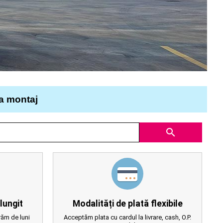
la montaj
search
lungit
Modalități de plată flexibile
ăm de luni
Acceptăm plata cu cardul la livrare, cash, O.P.