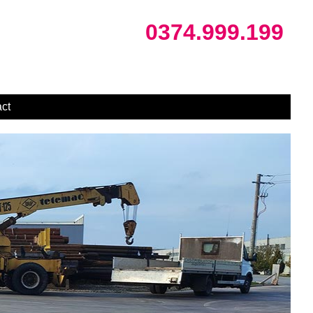
0374.999.199
ct