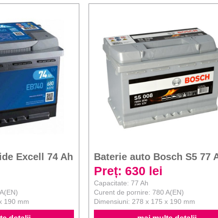
ide Excell 74 Ah
Baterie auto Bosch S5 77 
Preț: 630 lei
Capacitate: 77 Ah
 A(EN)
Curent de pornire: 780 A(EN)
 x 190 mm
Dimensiuni: 278 x 175 x 190 mm