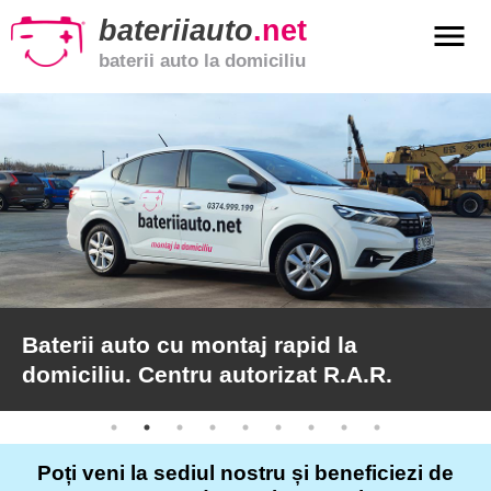
bateriiauto
.net
menu
baterii auto la domiciliu
xpand_more
Baterii
auto
xpand_more
Baterii
moto
xpand_more
Baterii
de
camion
Baterii auto cu montaj rapid la
domiciliu. Centru autorizat R.A.R.
Service
auto
Poți veni la sediul nostru și beneficiezi de
Articole