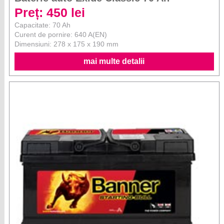
Preț: 450 lei
Capacitate: 70 Ah
Curent de pornire: 640 A(EN)
Dimensiuni: 278 x 175 x 190 mm
mai multe detalii