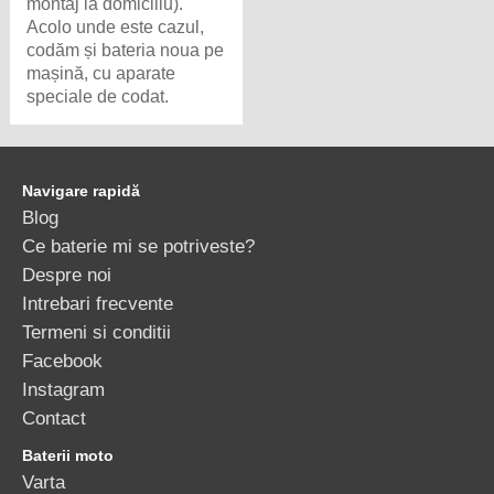
montaj la domiciliu).
Acolo unde este cazul,
codăm și bateria noua pe
mașină, cu aparate
speciale de codat.
Navigare rapidă
Blog
Ce baterie mi se potriveste?
Despre noi
Intrebari frecvente
Termeni si conditii
Facebook
Instagram
Contact
Baterii moto
Varta