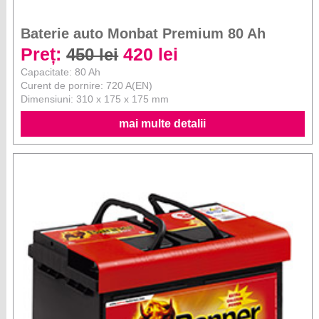
Baterie auto Monbat Premium 80 Ah
Preț:
420 lei
450 lei
Capacitate: 80 Ah
Curent de pornire: 720 A(EN)
Dimensiuni: 310 x 175 x 175 mm
mai multe detalii