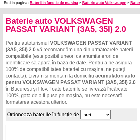
Esti in pagina:
Baterii in functie de masina
>
Baterie auto Volkswagen
>
Bater
Baterie auto VOLKSWAGEN
PASSAT VARIANT (3A5, 35I) 2.0
Pentru autoturismul
VOLKSWAGEN PASSAT VARIANT
(3A5, 35I) 2.0
vă recomandăm una din următoarele baterii
compatibile (este posibil uneori ca anumite erori de
identificare să apară în baza de date. Pentru a ne asigura
100% de compatibilitatea bateriei cu mașina, ne puteți
contacta). Livrăm și montăm la domiciliu
acumulatori auto
pentru VOLKSWAGEN PASSAT VARIANT (3A5, 35I) 2.0
în București și Ilfov. Toate bateriile se livrează încărcate
100%, gata de a fi puse pe mașină, nu este necesară
formatarea acestora ulterior.
Ordonează bateriile în funcție de