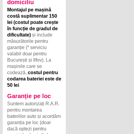
domiciliu
Montajul pe mașină
costă suplimentar 150
lei (costul poate crește
în funcție de gradul de
dificultate)
și include
măsurătorile pentru
garanție (* serviciu
valabil doar pentru
București și Ilfov). La
mașinile care se
codează,
costul pentru
codarea bateriei este de
50 lei
.
Garanție pe loc
Suntem autorizați R.A.R.
pentru montarea
bateriilor auto și acordăm
garanția pe loc (doar
dacă optezi pentru