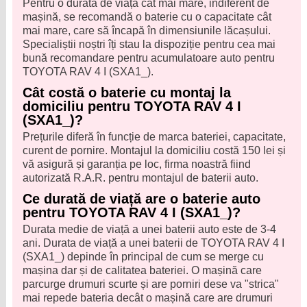
Pentru o durată de viață cât mai mare, indiferent de
mașină, se recomandă o baterie cu o capacitate cât
mai mare, care să încapă în dimensiunile lăcașului.
Specialiștii noștri îți stau la dispoziție pentru cea mai
bună recomandare pentru acumulatoare auto pentru
TOYOTA RAV 4 I (SXA1_).
Cât costă o baterie cu montaj la
domiciliu pentru TOYOTA RAV 4 I
(SXA1_)?
Prețurile diferă în funcție de marca bateriei, capacitate,
curent de pornire. Montajul la domiciliu costă 150 lei și
vă asigură și garanția pe loc, firma noastră fiind
autorizată R.A.R. pentru montajul de baterii auto.
Ce durată de viață are o baterie auto
pentru TOYOTA RAV 4 I (SXA1_)?
Durata medie de viață a unei baterii auto este de 3-4
ani. Durata de viață a unei baterii de TOYOTA RAV 4 I
(SXA1_) depinde în principal de cum se merge cu
mașina dar și de calitatea bateriei. O mașină care
parcurge drumuri scurte și are porniri dese va "strica"
mai repede bateria decât o mașină care are drumuri