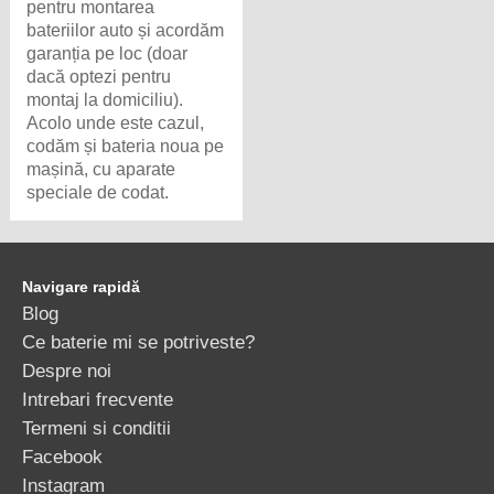
pentru montarea
bateriilor auto și acordăm
garanția pe loc (doar
dacă optezi pentru
montaj la domiciliu).
Acolo unde este cazul,
codăm și bateria noua pe
mașină, cu aparate
speciale de codat.
Navigare rapidă
Blog
Ce baterie mi se potriveste?
Despre noi
Intrebari frecvente
Termeni si conditii
Facebook
Instagram