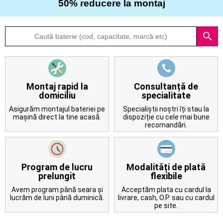
50% reducere la montaj
Despre
search
noi
Întrebări
frecvente
Montaj rapid la
Consultanță de
domiciliu
specialitate
Contact
Asigurăm montajul bateriei pe
Specialiștii noștri îți stau la
mașină direct la tine acasă.
dispoziție cu cele mai bune
recomandări.
Program de lucru
Modalități de plată
prelungit
flexibile
Avem program până seara și
Acceptăm plata cu cardul la
lucrăm de luni până duminică.
livrare, cash, O.P. sau cu cardul
pe site.