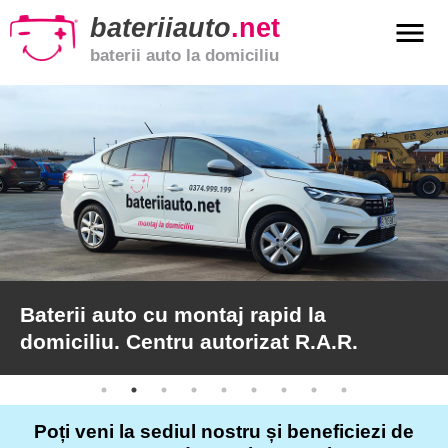
bateriiauto
.net
menu
baterii auto la domiciliu
xpand_more
Baterii
auto
xpand_more
Baterii
moto
xpand_more
Baterii
de
camion
Baterii auto cu montaj rapid la
domiciliu. Centru autorizat R.A.R.
Service
auto
Poți veni la sediul nostru și beneficiezi de
Articole