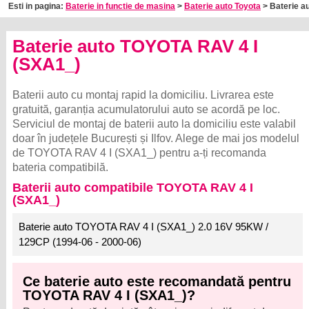
Esti in pagina:
Baterie in functie de masina
>
Baterie auto Toyota
> Baterie au
Baterie auto TOYOTA RAV 4 I
(SXA1_)
Baterii auto cu montaj rapid la domiciliu. Livrarea este
gratuită, garanția acumulatorului auto se acordă pe loc.
Serviciul de montaj de baterii auto la domiciliu este valabil
doar în județele București și Ilfov. Alege de mai jos modelul
de TOYOTA RAV 4 I (SXA1_) pentru a-ți recomanda
bateria compatibilă.
Baterii auto compatibile TOYOTA RAV 4 I
(SXA1_)
Baterie auto TOYOTA RAV 4 I (SXA1_) 2.0 16V 95KW /
129CP (1994-06 - 2000-06)
Ce baterie auto este recomandată pentru
TOYOTA RAV 4 I (SXA1_)?