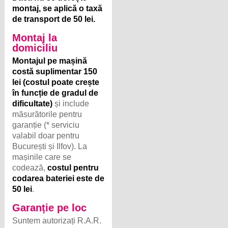
montaj, se aplică o taxă
de transport de 50 lei.
Montaj la
domiciliu
Montajul pe mașină
costă suplimentar 150
lei (costul poate crește
în funcție de gradul de
dificultate)
și include
măsurătorile pentru
garanție (* serviciu
valabil doar pentru
București și Ilfov). La
mașinile care se
codează,
costul pentru
codarea bateriei este de
50 lei
.
Garanție pe loc
Suntem autorizați R.A.R.