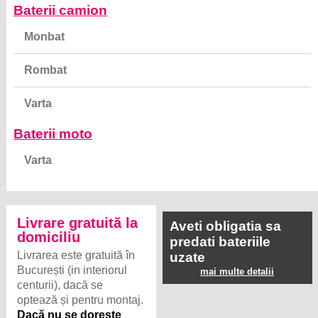
Baterii camion
Monbat
Rombat
Varta
Baterii moto
Varta
Livrare gratuită la
Aveti obligatia sa
domiciliu
predati bateriile
Livrarea este gratuită în
uzate
București (in interiorul
mai multe detalii
centurii), dacă se
optează și pentru montaj.
Dacă nu se dorește